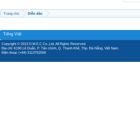
Trang chủ
Diễn đàn
Tiếng Việt
Copyright © 2013 D.M.E.C Co.,Ltd, All Rights Reserved.
Địa chỉ: K190 Lê Duẩn, P. Tân chính, Q. Thanh Khê, Thp. Đà Nẵng, Việt Nam.
Điện thoại: (+84) 5113752506