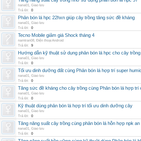
Tăng năng suất cây trồng nhờ sử dụng phân bón lá hpc 97
nana01
,
Giao lưu
Trả lời:
0
Phân bón lá hpc 22hxn giúp cây trồng tăng sức đề kháng
nana01
,
Giao lưu
Trả lời:
0
Tecno Mobile giảm giá Shock tháng 4
namtran08
,
Điện thoại Android
Trả lời:
9
Hướng dẫn kỹ thuật sử dụng phân bón lá hpc cho cây trồng
nana01
,
Giao lưu
Trả lời:
0
Tối ưu dinh dưỡng đất cùng Phân bón lá hợp trí super humi
nana01
,
Giao lưu
Trả lời:
0
Tăng sức đề kháng cho cây trồng cùng Phân bón lá hợp trí 
nana01
,
Giao lưu
Trả lời:
0
Kỹ thuật dùng phân bón lá hợp trí tối ưu dinh dưỡng cây
nana01
,
Giao lưu
Trả lời:
0
Tăng năng suất cây trồng cùng phân bón lá hỗn hợp npk an
nana01
,
Giao lưu
Trả lời:
0