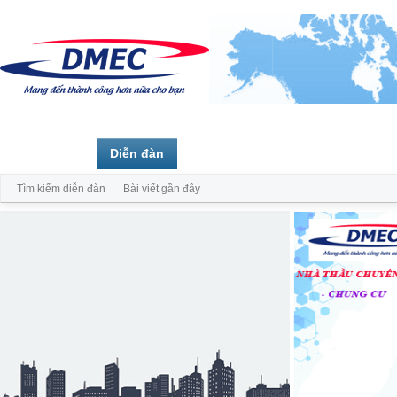
Trang chủ
Diễn đàn
Thành viên
Tìm kiếm diễn đàn
Bài viết gần đây