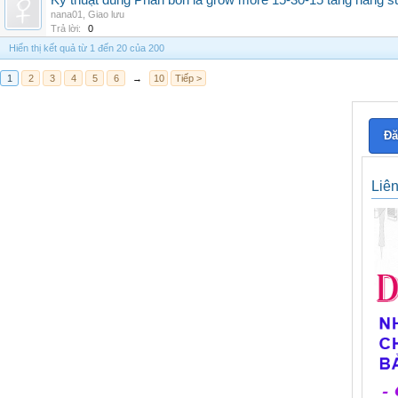
Kỹ thuật dùng Phân bón lá grow more 15-30-15 tăng năng s
nana01
,
Giao lưu
Trả lời:
0
Hiển thị kết quả từ 1 đến 20 của 200
1
2
3
4
5
6
→
10
Tiếp >
Đă
Liê