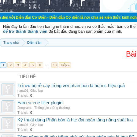
đàn Cơ Điện - Diễn đàn Cơ điện là nơi chia sẽ kiến thức kinh nghiệm trong lãn
Nếu đây là lần đầu tiên bạn ghé thăm dmec.vn và có thắc mắc, bạn có th
để trở thành thành viên
để bắt đầu đăng bán sản phẩm của mình.
Trang chủ
Diễn đàn
Bài
1
2
3
4
5
6
→
10
Tiếp >
TIÊU ĐỀ
Tối ưu bộ rễ cây trồng với phân bón lá humic hiệu quả
nana01
,
Giao lưu
Trả lời:
0
Faro scene filter plugin
Drograms
,
Thông gió thông thường
Trả lời:
0
Kỹ thuật dùng Phân bón lá htc đại ngàn tăng năng suất lúa
nana01
,
Giao lưu
Trả lời:
0