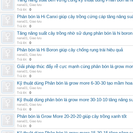
Tăng năng suất bền vững cùng kỹ thuật dùng Phân bón lá h
nana01
,
Giao lưu
Trả lời:
0
Phân bón lá Hi Canxi giúp cây trồng cứng cáp tăng năng su
nana01
,
Giao lưu
Trả lời:
0
Tăng năng suất cây trồng nhờ sử dụng phân bón lá hi boron
nana01
,
Giao lưu
Trả lời:
0
Phân bón lá Hi Boron giúp cây chống rụng trái hiệu quả
nana01
,
Giao lưu
Trả lời:
0
Giải pháp thúc đẩy rễ cực mạnh cùng phân bón lá grow mo
nana01
,
Giao lưu
Trả lời:
0
Kỹ thuật dùng Phân bón lá grow more 6-30-30 tạo mầm hoa
nana01
,
Giao lưu
Trả lời:
0
Kỹ thuật dùng phân bón lá grow more 30-10-10 tăng năng s
nana01
,
Giao lưu
Trả lời:
0
Phân bón lá Grow More 20-20-20 giúp cây trồng xanh tốt
nana01
,
Giao lưu
Trả lời:
0