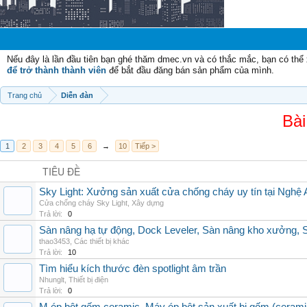
Nếu đây là lần đầu tiên bạn ghé thăm dmec.vn và có thắc mắc, bạn có th
để trở thành thành viên
để bắt đầu đăng bán sản phẩm của mình.
Trang chủ
Diễn đàn
Bài
1
2
3
4
5
6
→
10
Tiếp >
TIÊU ĐỀ
Sky Light: Xưởng sản xuất cửa chống cháy uy tín tại Nghệ 
Cửa chống cháy Sky Light
,
Xây dựng
Trả lời:
0
Sàn nâng hạ tự động, Dock Leveler, Sàn nâng kho xưởng, S
thao3453
,
Các thiết bị khác
Trả lời:
10
Tìm hiểu kích thước đèn spotlight âm trần
Nhunglt
,
Thiết bị điện
Trả lời:
0