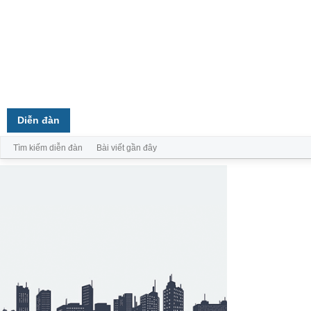
Trang chủ
Diễn đàn
Thành viên
Tìm kiếm diễn đàn
Bài viết gần đây