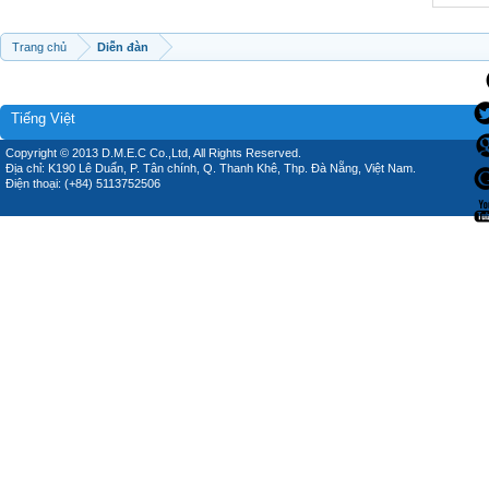
Trang chủ
Diễn đàn
Tiếng Việt
Copyright © 2013 D.M.E.C Co.,Ltd, All Rights Reserved.
Địa chỉ: K190 Lê Duẩn, P. Tân chính, Q. Thanh Khê, Thp. Đà Nẵng, Việt Nam.
Điện thoại: (+84) 5113752506