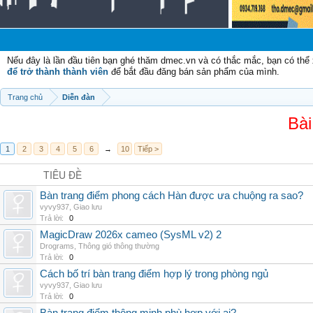
Chà
Nếu đây là lần đầu tiên bạn ghé thăm dmec.vn và có thắc mắc, bạn có th
để trở thành thành viên
để bắt đầu đăng bán sản phẩm của mình.
Trang chủ
Diễn đàn
Bài
1
2
3
4
5
6
→
10
Tiếp >
TIÊU ĐỀ
Bàn trang điểm phong cách Hàn được ưa chuộng ra sao?
vyvy937
,
Giao lưu
Trả lời:
0
MagicDraw 2026x cameo (SysML v2) 2
Drograms
,
Thông gió thông thường
Trả lời:
0
Cách bố trí bàn trang điểm hợp lý trong phòng ngủ
vyvy937
,
Giao lưu
Trả lời:
0