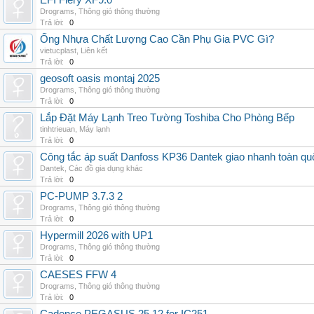
EFI Fiery XF9.0
Drograms
,
Thông gió thông thường
Trả lời:
0
Ống Nhựa Chất Lượng Cao Cần Phụ Gia PVC Gì?
vietucplast
,
Liên kết
Trả lời:
0
geosoft oasis montaj 2025
Drograms
,
Thông gió thông thường
Trả lời:
0
Lắp Đặt Máy Lạnh Treo Tường Toshiba Cho Phòng Bếp
tinhtrieuan
,
Máy lạnh
Trả lời:
0
Công tắc áp suất Danfoss KP36 Dantek giao nhanh toàn qu
Dantek
,
Các đồ gia dụng khác
Trả lời:
0
PC-PUMP 3.7.3 2
Drograms
,
Thông gió thông thường
Trả lời:
0
Hypermill 2026 with UP1
Drograms
,
Thông gió thông thường
Trả lời:
0
CAESES FFW 4
Drograms
,
Thông gió thông thường
Trả lời:
0