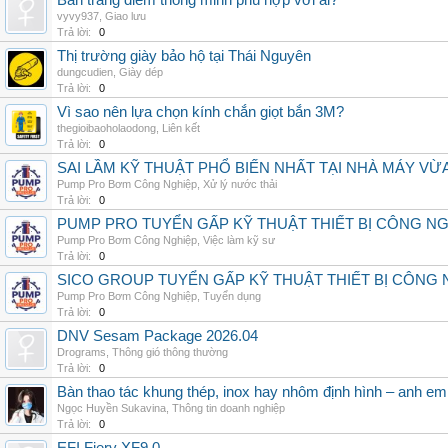
Bàn trang điểm thông minh phù hợp với ai?
vyvy937
,
Giao lưu
Trả lời:
0
Thị trường giày bảo hộ tại Thái Nguyên
dungcudien
,
Giày dép
Trả lời:
0
Vì sao nên lựa chọn kính chắn giọt bắn 3M?
thegioibaoholaodong
,
Liên kết
Trả lời:
0
SAI LẦM KỸ THUẬT PHỔ BIẾN NHẤT TẠI NHÀ MÁY VỪ
Pump Pro Bơm Công Nghiệp
,
Xử lý nước thải
Trả lời:
0
PUMP PRO TUYỂN GẤP KỸ THUẬT THIẾT BỊ CÔNG N
Pump Pro Bơm Công Nghiệp
,
Việc làm kỹ sư
Trả lời:
0
SICO GROUP TUYỂN GẤP KỸ THUẬT THIẾT BỊ CÔNG 
Pump Pro Bơm Công Nghiệp
,
Tuyển dụng
Trả lời:
0
DNV Sesam Package 2026.04
Drograms
,
Thông gió thông thường
Trả lời:
0
Bàn thao tác khung thép, inox hay nhôm định hình – anh e
Ngọc Huyền Sukavina
,
Thông tin doanh nghiệp
Trả lời:
0