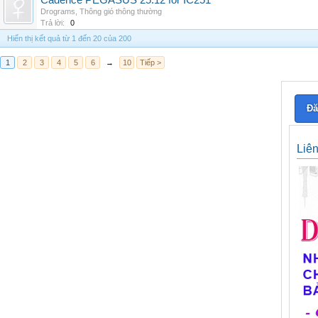
Cadence PEGASUS 25.12 for IC251
Drograms
,
Thông gió thông thường
Trả lời:
0
Hiển thị kết quả từ 1 đến 20 của 200
1
2
3
4
5
6
→
10
Tiếp >
Đă
Liê