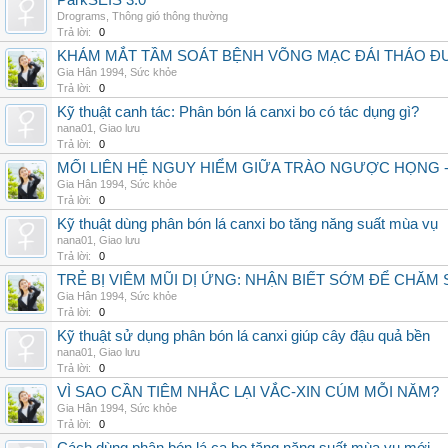
ParkSEIS 3.0
Drograms
,
Thông gió thông thường
Trả lời:
0
KHÁM MẮT TẦM SOÁT BỆNH VÕNG MẠC ĐÁI THÁO ĐƯ
Gia Hân 1994
,
Sức khỏe
Trả lời:
0
Kỹ thuật canh tác: Phân bón lá canxi bo có tác dụng gì?
nana01
,
Giao lưu
Trả lời:
0
MỐI LIÊN HỆ NGUY HIỂM GIỮA TRÀO NGƯỢC HỌNG 
Gia Hân 1994
,
Sức khỏe
Trả lời:
0
Kỹ thuật dùng phân bón lá canxi bo tăng năng suất mùa vụ
nana01
,
Giao lưu
Trả lời:
0
TRẺ BỊ VIÊM MŨI DỊ ỨNG: NHẬN BIẾT SỚM ĐỂ CHĂ
Gia Hân 1994
,
Sức khỏe
Trả lời:
0
Kỹ thuật sử dụng phân bón lá canxi giúp cây đậu quả bền
nana01
,
Giao lưu
Trả lời:
0
VÌ SAO CẦN TIÊM NHẮC LẠI VẮC-XIN CÚM MỖI NĂM?
Gia Hân 1994
,
Sức khỏe
Trả lời:
0