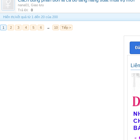
Cách dùng phân bón lá ca bo tăng năng suất mùa vụ mới
nana01
,
Giao lưu
Trả lời:
0
Hiển thị kết quả từ 1 đến 20 của 200
1
2
3
4
5
6
→
10
Tiếp >
Đă
Liê