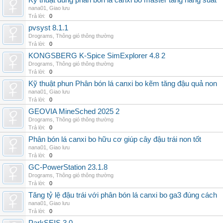
Kỹ thuật dùng phân bón lá canxi bo master tăng năng suất
nana01
,
Giao lưu
Trả lời:
0
pvsyst 8.1.1
Drograms
,
Thông gió thông thường
Trả lời:
0
KONGSBERG K-Spice SimExplorer 4.8 2
Drograms
,
Thông gió thông thường
Trả lời:
0
Kỹ thuật phun Phân bón lá canxi bo kẽm tăng đậu quả non
nana01
,
Giao lưu
Trả lời:
0
GEOVIA MineSched 2025 2
Drograms
,
Thông gió thông thường
Trả lời:
0
Phân bón lá canxi bo hữu cơ giúp cây đậu trái non tốt
nana01
,
Giao lưu
Trả lời:
0
GC-PowerStation 23.1.8
Drograms
,
Thông gió thông thường
Trả lời:
0
Tăng tỷ lệ đậu trái với phân bón lá canxi bo ga3 đúng cách
nana01
,
Giao lưu
Trả lời:
0