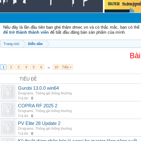
Chào m
Nếu đây là lần đầu tiên bạn ghé thăm dmec.vn và có thắc mắc, bạn có th
để trở thành thành viên
để bắt đầu đăng bán sản phẩm của mình.
Trang chủ
Diễn đàn
Bài
1
2
3
4
5
6
→
10
Tiếp >
TIÊU ĐỀ
Gurobi 13.0.0 win64
Drograms
,
Thông gió thông thường
Trả lời:
0
COPRA RF 2025 2
Drograms
,
Thông gió thông thường
Trả lời:
0
PV Elite 28 Update 2
Drograms
,
Thông gió thông thường
Trả lời:
0