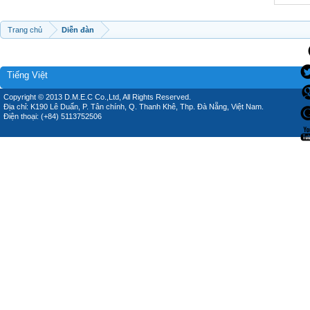
Trang chủ
Diễn đàn
Tiếng Việt
Copyright © 2013 D.M.E.C Co.,Ltd, All Rights Reserved.
Địa chỉ: K190 Lê Duẩn, P. Tân chính, Q. Thanh Khê, Thp. Đà Nẵng, Việt Nam.
Điện thoại: (+84) 5113752506