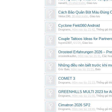
nana01
,
21 phút trước
,
Giao lưu
Cách Bảo Quản Bột Màu Đúng 
Vietuc190
,
38 phút trước
,
Giao lưu
Cyclone Field360 Android
Drograms
,
Hôm nay lúc 21:42
,
Thông gió t
Couple Tattoos Ideas for Partne
huyen2307
,
6/1/26
,
Giao lưu
Orosteel Erfahrungen 2026 – Pre
orosteelkaufen
,
Hôm nay lúc 21:31
,
Các hoạ
Những điều nên biết trước khi m
Góc Balo
,
Hôm nay lúc 21:21
,
Balo
COMET 3
Drograms
,
Hôm nay lúc 21:13
,
Thông gió t
GREENHILLS MULTI 2023 for 
Drograms
,
Hôm nay lúc 21:00
,
Thông gió t
Cimatron 2026 SP2
Drograms
,
Hôm nay lúc 19:49
,
Thông gió t