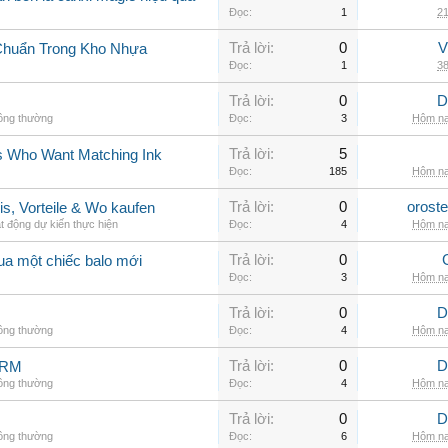
Đọc:
1
21
Trả lời:
0
V
Chuẩn Trong Kho Nhựa
Đọc:
1
38
Trả lời:
0
D
hông thường
Đọc:
3
Hôm na
Trả lời:
5
rs Who Want Matching Ink
Đọc:
185
Hôm na
Trả lời:
0
orost
is, Vorteile & Wo kaufen
t động dự kiến thực hiện
Đọc:
4
Hôm na
Trả lời:
0
ua một chiếc balo mới
Đọc:
3
Hôm na
Trả lời:
0
D
hông thường
Đọc:
4
Hôm na
Trả lời:
0
D
ARM
hông thường
Đọc:
4
Hôm na
Trả lời:
0
D
hông thường
Đọc:
6
Hôm na