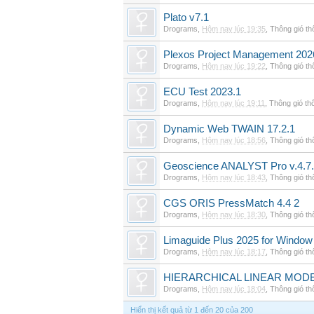
Plato v7.1
Drograms
,
Hôm nay lúc 19:35
,
Thông gió t
Plexos Project Management 202
Drograms
,
Hôm nay lúc 19:22
,
Thông gió t
ECU Test 2023.1
Drograms
,
Hôm nay lúc 19:11
,
Thông gió th
Dynamic Web TWAIN 17.2.1
Drograms
,
Hôm nay lúc 18:56
,
Thông gió t
Geoscience ANALYST Pro v.4.7.
Drograms
,
Hôm nay lúc 18:43
,
Thông gió t
CGS ORIS PressMatch 4.4 2
Drograms
,
Hôm nay lúc 18:30
,
Thông gió t
Limaguide Plus 2025 for Window
Drograms
,
Hôm nay lúc 18:17
,
Thông gió t
HIERARCHICAL LINEAR MODE
Drograms
,
Hôm nay lúc 18:04
,
Thông gió t
Hiển thị kết quả từ 1 đến 20 của 200