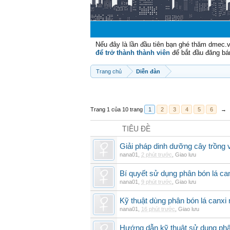
Nếu đây là lần đầu tiên bạn ghé thăm dmec.
để trở thành thành viên
để bắt đầu đăng bá
Trang chủ
Diễn đàn
Trang 1 của 10 trang
1
2
3
4
5
6
→
TIÊU ĐỀ
Giải pháp dinh dưỡng cây trồng 
nana01
,
2 phút trước
,
Giao lưu
Bí quyết sử dụng phân bón lá can
nana01
,
9 phút trước
,
Giao lưu
Kỹ thuật dùng phân bón lá canxi n
nana01
,
16 phút trước
,
Giao lưu
Hướng dẫn kỹ thuật sử dụng phâ