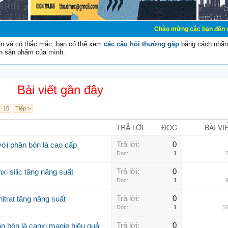
Chào mừng các bạn đến với Diễn đàn Cơ
vn và có thắc mắc, bạn có thể xem
các câu hỏi thường gặp
bằng cách nhấn 
n sản phẩm của mình.
Bài viết gần đây
10
Tiếp >
TRẢ LỜI
ĐỌC
BÀI VI
Trả lời:
0
với phân bón lá cao cấp
Đọc:
1
2
Trả lời:
0
xi silic tăng năng suất
Đọc:
1
9
Trả lời:
0
itrat tăng năng suất
Đọc:
1
16
Trả lời:
0
n bón lá canxi magie hiệu quả