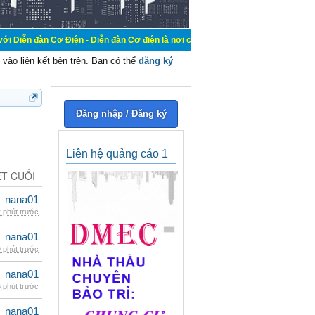
 Điện - Diễn đàn Cơ điện là nơi chia sẽ kiến thức kinh nghiệm trong lãnh vực 
vào liên kết bên trên. Bạn có thể
đăng ký
Đăng nhập / Đăng ký
Liên hệ quảng cáo 1
ẾT CUỐI
nana01
 phút trước
nana01
 phút trước
nana01
 phút trước
nana01