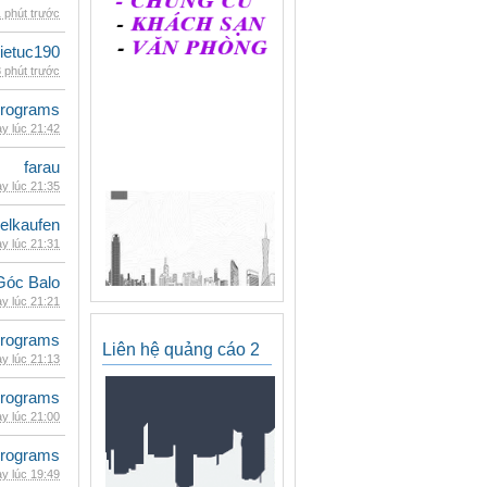
 phút trước
ietuc190
 phút trước
rograms
y lúc 21:42
farau
y lúc 21:35
eelkaufen
y lúc 21:31
Góc Balo
y lúc 21:21
rograms
Liên hệ quảng cáo 2
y lúc 21:13
rograms
y lúc 21:00
rograms
y lúc 19:49