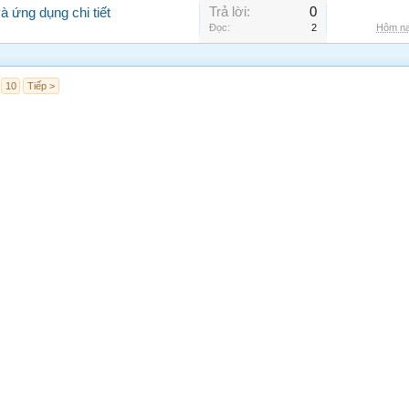
Trả lời:
0
 ứng dụng chi tiết
Đọc:
2
Hôm na
10
Tiếp >