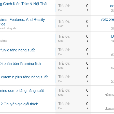
 Cách Kiến Trúc & Nội Thất
Trả lời:
0
de
Đọc:
1
39
voltcor
aims, Features, And Reality
Trả lời:
0
vice
Đọc:
1
hoà không khí
39
Trả lời:
0
D
thường
Đọc:
1
41
Trả lời:
0
fulvic tăng năng suất
Đọc:
1
43
Trả lời:
0
i phân bón lá amino fish
Đọc:
1
50
Trả lời:
0
 cytomin plus tăng năng suất
Đọc:
2
58
Trả lời:
0
amino combi tăng năng suất
Đọc:
2
Hôm na
Trả lời:
0
? Chuyên gia giải thích
Đọc:
2
Hôm na