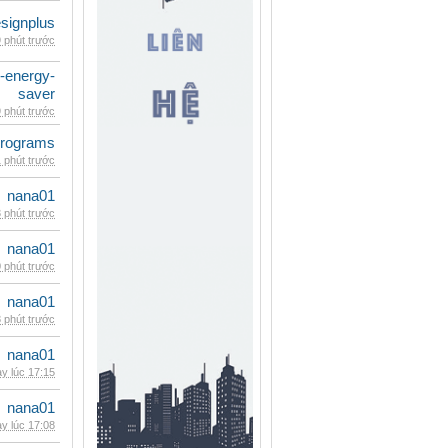
signplus
 phút trước
e-energy-
saver
 phút trước
rograms
 phút trước
nana01
 phút trước
nana01
 phút trước
nana01
 phút trước
nana01
y lúc 17:15
nana01
y lúc 17:08