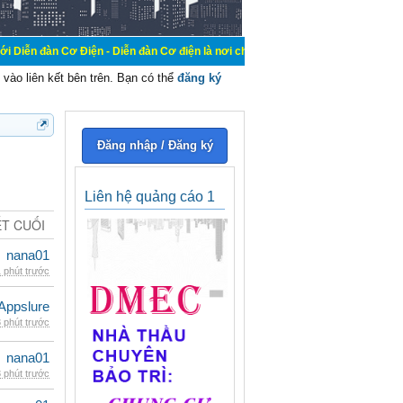
 Điện - Diễn đàn Cơ điện là nơi chia sẽ kiến thức kinh nghiệm trong lãnh vực c
vào liên kết bên trên. Bạn có thể
đăng ký
Đăng nhập / Đăng ký
Liên hệ quảng cáo 1
ẾT CUỐI
nana01
 phút trước
Appslure
 phút trước
nana01
 phút trước