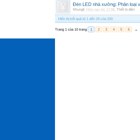
Đèn LED nhà xưởng: Phân loại và
Nhunglt
,
Hôm nay lúc 17:06
,
Thiết bị điện
Hiển thị kết quả từ 1 đến 20 của 200
Trang 1 của 10 trang
1
2
3
4
5
6
→