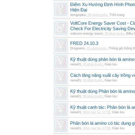
Điểm Xu Hướng Định Hình Phong
Hiện Đại
designplus
,
39 phút trước
,
Thời trang
VoltCore Energy Saver Cost - Cl
Check For Electricity Saving De
voltcore-energy-saver
,
39 phút trước
,
Điều 
FRED 24.10.3
Drograms
,
41 phút trước
,
Thông gió thông 
Kỹ thuật dùng phân bón lá amino 
nana01
,
43 phút trước
,
Giao lưu
Cách tăng năng suất cây trồng vớ
nana01
,
50 phút trước
,
Giao lưu
Kỹ thuật dùng Phân bón lá amino
nana01
,
58 phút trước
,
Giao lưu
Kỹ thuật canh tác: Phân bón lá 
nana01
,
Hôm nay lúc 17:15
,
Giao lưu
Phân bón lá amino có tác dụng gì
nana01
,
Hôm nay lúc 17:08
,
Giao lưu