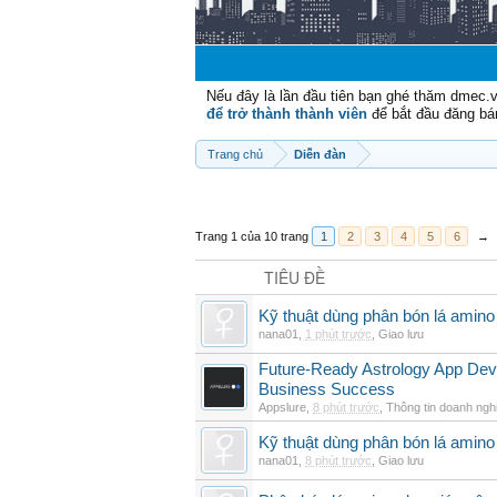
Nếu đây là lần đầu tiên bạn ghé thăm dmec.
để trở thành thành viên
để bắt đầu đăng bá
Trang chủ
Diễn đàn
Trang 1 của 10 trang
1
2
3
4
5
6
→
TIÊU ĐỀ
Kỹ thuật dùng phân bón lá amino
nana01
,
1 phút trước
,
Giao lưu
Future-Ready Astrology App De
Business Success
Appslure
,
8 phút trước
,
Thông tin doanh ngh
Kỹ thuật dùng phân bón lá amino 
nana01
,
8 phút trước
,
Giao lưu