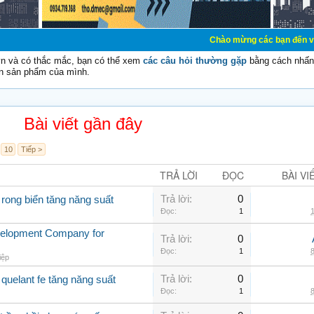
Chào mừng các bạn đến với Diễn đàn Cơ
vn và có thắc mắc, bạn có thể xem
các câu hỏi thường gặp
bằng cách nhấn 
n sản phẩm của mình.
Bài viết gần đây
10
Tiếp >
TRẢ LỜI
ĐỌC
BÀI VI
Trả lời:
0
 rong biển tăng năng suất
Đọc:
1
1
velopment Company for
Trả lời:
0
Đọc:
1
8
iệp
Trả lời:
0
quelant fe tăng năng suất
Đọc:
1
8