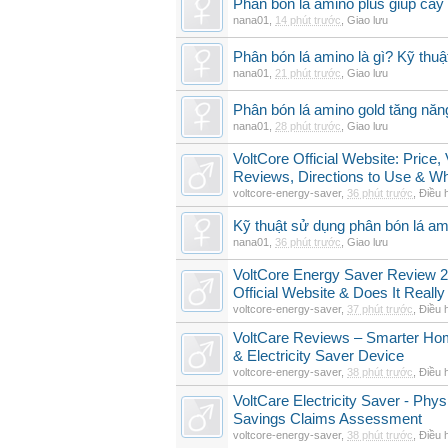
Phân bón lá amino plus giúp cây
nana01
,
14 phút trước
,
Giao lưu
Phân bón lá amino là gì? Kỹ thuậ
nana01
,
21 phút trước
,
Giao lưu
Phân bón lá amino gold tăng năn
nana01
,
28 phút trước
,
Giao lưu
VoltCore Official Website: Price
Reviews, Directions to Use & Wh
voltcore-energy-saver
,
36 phút trước
,
Điều 
Kỹ thuật sử dụng phân bón lá am
nana01
,
36 phút trước
,
Giao lưu
VoltCore Energy Saver Review 2
Official Website & Does It Reall
voltcore-energy-saver
,
37 phút trước
,
Điều 
VoltCare Reviews – Smarter Ho
& Electricity Saver Device
voltcore-energy-saver
,
38 phút trước
,
Điều 
VoltCare Electricity Saver - Physi
Savings Claims Assessment
voltcore-energy-saver
,
38 phút trước
,
Điều 