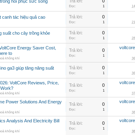
Trả lời:
0
 trồng hồi phục sức sống
Đọc:
1
14
Trả lời:
0
t canh tác hiệu quả cao
Đọc:
1
21
Trả lời:
0
g suất cho cây trồng khỏe
Đọc:
1
28
voltcor
, VoltCore Energy Saver Cost,
Trả lời:
0
ere to
Đọc:
1
hoà không khí
36
Trả lời:
0
ino ga3 giúp tăng năng suất
Đọc:
1
36
voltcor
026: VoltCore Reviews, Price,
Trả lời:
0
y Work?
Đọc:
1
hoà không khí
37
voltcor
me Power Solutions And Energy
Trả lời:
0
Đọc:
1
hoà không khí
38
voltcor
cs Analysis And Electricity Bill
Trả lời:
0
Đọc:
1
hoà không khí
38