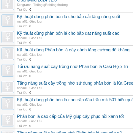
Openwind 2024 v2.0
Drograms
,
Thông gió thông thường
Trả lời:
0
Kỹ thuật dùng phân bón lá cho bắp cải tăng năng suất
nana01
,
Giao lưu
Trả lời:
0
Kỹ thuật dùng phân bón lá cho bắp đạt năng suất cao
nana01
,
Giao lưu
Trả lời:
0
Kỹ thuật dùng Phân bón lá cây cảnh tăng cường đề kháng
nana01
,
Giao lưu
Trả lời:
0
Tối ưu năng suất cây trồng nhờ Phân bón lá Casi Hợp Trí
nana01
,
Giao lưu
Trả lời:
0
Tăng năng suất cây trồng nhờ sử dụng phân bón lá Ka Gre
nana01
,
Giao lưu
Trả lời:
0
Kỹ thuật dùng phân bón lá cao cấp đầu trâu mk 501 hiệu qu
nana01
,
Giao lưu
Trả lời:
0
Phân bón lá cao cấp của Mỹ giúp cây phục hồi xanh tốt
nana01
,
Giao lưu
Trả lời:
0