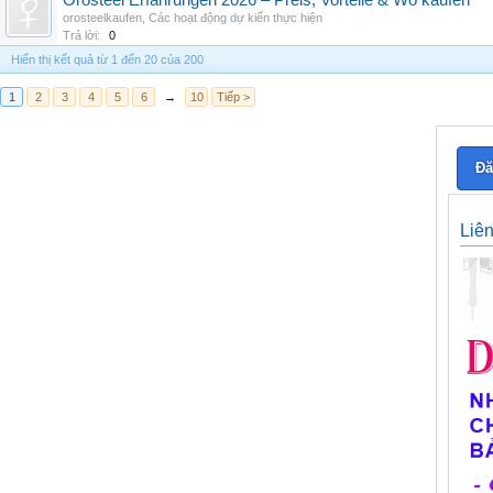
Orosteel Erfahrungen 2026 – Preis, Vorteile & Wo kaufen
orosteelkaufen
,
Các hoạt động dự kiến thực hiện
Trả lời:
0
Hiển thị kết quả từ 1 đến 20 của 200
1
2
3
4
5
6
→
10
Tiếp >
Đă
Liê