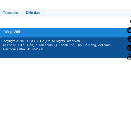
Trang chủ
Diễn đàn
Tiếng Việt
Copyright © 2013 D.M.E.C Co.,Ltd, All Rights Reserved.
Địa chỉ: K190 Lê Duẩn, P. Tân chính, Q. Thanh Khê, Thp. Đà Nẵng, Việt Nam.
Điện thoại: (+84) 5113752506