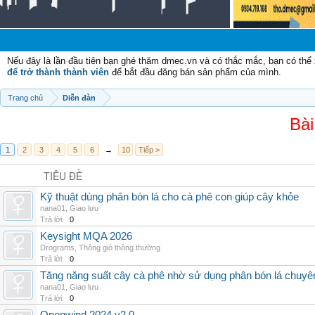
Nếu đây là lần đầu tiên bạn ghé thăm dmec.vn và có thắc mắc, bạn có th
để trở thành thành viên
để bắt đầu đăng bán sản phẩm của mình.
Trang chủ
Diễn đàn
Bài
1
2
3
4
5
6
→
10
Tiếp >
TIÊU ĐỀ
Kỹ thuật dùng phân bón lá cho cà phê con giúp cây khỏe
nana01
,
Giao lưu
Trả lời:
0
Keysight MQA 2026
Drograms
,
Thông gió thông thường
Trả lời:
0
Tăng năng suất cây cà phê nhờ sử dụng phân bón lá chuyê
nana01
,
Giao lưu
Trả lời:
0