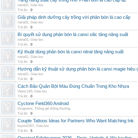
Tăng năng suất cây trồng nhờ Phân bón lá cao cấp a2
nana01
,
Giao lưu
Trả lời:
0
Giải pháp dinh dưỡng cây trồng với phân bón lá cao cấp
nana01
,
Giao lưu
Trả lời:
0
Bí quyết sử dụng phân bón lá canxi silic tăng năng suất
nana01
,
Giao lưu
Trả lời:
0
Kỹ thuật dùng phân bón lá canxi nitrat tăng năng suất
nana01
,
Giao lưu
Trả lời:
0
Hướng dẫn kỹ thuật sử dụng phân bón lá canxi magie hiệu 
nana01
,
Giao lưu
Trả lời:
0
Cách Bảo Quản Bột Màu Đúng Chuẩn Trong Kho Nhựa
Vietuc190
,
Giao lưu
Trả lời:
0
Cyclone Field360 Android
Drograms
,
Thông gió thông thường
Trả lời:
0
Couple Tattoos Ideas for Partners Who Want Matching Ink
huyen2307
,
Giao lưu
Trả lời:
5