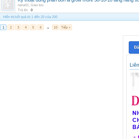
Kỹ thuật dùng phân bón lá grow more 30-10-10 tăng năng s
nana01
,
Giao lưu
Trả lời:
0
Hiển thị kết quả từ 1 đến 20 của 200
1
2
3
4
5
6
→
10
Tiếp >
Đă
Liê