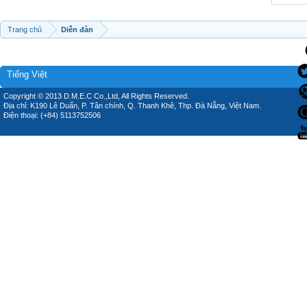
Trang chủ
Diễn đàn
Tiếng Việt
Copyright © 2013 D.M.E.C Co.,Ltd, All Rights Reserved.
Địa chỉ: K190 Lê Duẩn, P. Tân chính, Q. Thanh Khê, Thp. Đà Nẵng, Việt Nam.
Điện thoại: (+84) 5113752506