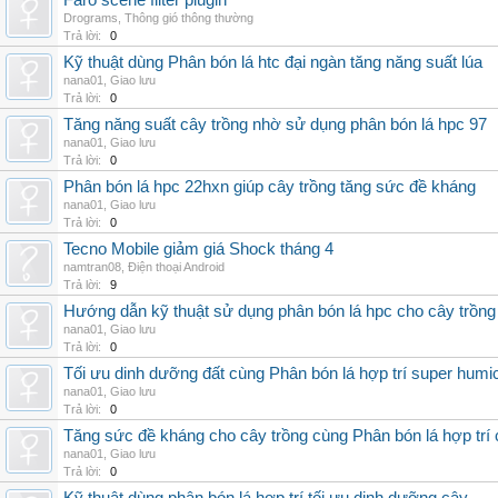
Faro scene filter plugin
Drograms
,
Thông gió thông thường
Trả lời:
0
Kỹ thuật dùng Phân bón lá htc đại ngàn tăng năng suất lúa
nana01
,
Giao lưu
Trả lời:
0
Tăng năng suất cây trồng nhờ sử dụng phân bón lá hpc 97
nana01
,
Giao lưu
Trả lời:
0
Phân bón lá hpc 22hxn giúp cây trồng tăng sức đề kháng
nana01
,
Giao lưu
Trả lời:
0
Tecno Mobile giảm giá Shock tháng 4
namtran08
,
Điện thoại Android
Trả lời:
9
Hướng dẫn kỹ thuật sử dụng phân bón lá hpc cho cây trồng
nana01
,
Giao lưu
Trả lời:
0
Tối ưu dinh dưỡng đất cùng Phân bón lá hợp trí super humi
nana01
,
Giao lưu
Trả lời:
0
Tăng sức đề kháng cho cây trồng cùng Phân bón lá hợp trí 
nana01
,
Giao lưu
Trả lời:
0