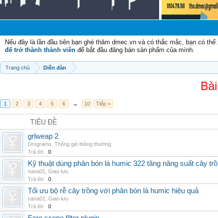
Nếu đây là lần đầu tiên bạn ghé thăm dmec.vn và có thắc mắc, bạn có th
để trở thành thành viên
để bắt đầu đăng bán sản phẩm của mình.
Trang chủ
Diễn đàn
Bài
1
2
3
4
5
6
→
10
Tiếp >
TIÊU ĐỀ
grlweap 2
Drograms
,
Thông gió thông thường
Trả lời:
0
Kỹ thuật dùng phân bón lá humic 322 tăng năng suất cây tr
nana01
,
Giao lưu
Trả lời:
0
Tối ưu bộ rễ cây trồng với phân bón lá humic hiệu quả
nana01
,
Giao lưu
Trả lời:
0