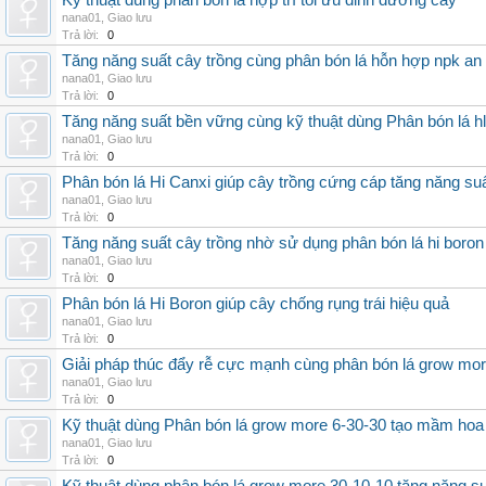
Kỹ thuật dùng phân bón lá hợp trí tối ưu dinh dưỡng cây
nana01
,
Giao lưu
Trả lời:
0
Tăng năng suất cây trồng cùng phân bón lá hỗn hợp npk an
nana01
,
Giao lưu
Trả lời:
0
Tăng năng suất bền vững cùng kỹ thuật dùng Phân bón lá h
nana01
,
Giao lưu
Trả lời:
0
Phân bón lá Hi Canxi giúp cây trồng cứng cáp tăng năng su
nana01
,
Giao lưu
Trả lời:
0
Tăng năng suất cây trồng nhờ sử dụng phân bón lá hi boron
nana01
,
Giao lưu
Trả lời:
0
Phân bón lá Hi Boron giúp cây chống rụng trái hiệu quả
nana01
,
Giao lưu
Trả lời:
0
Giải pháp thúc đẩy rễ cực mạnh cùng phân bón lá grow mo
nana01
,
Giao lưu
Trả lời:
0
Kỹ thuật dùng Phân bón lá grow more 6-30-30 tạo mầm hoa
nana01
,
Giao lưu
Trả lời:
0