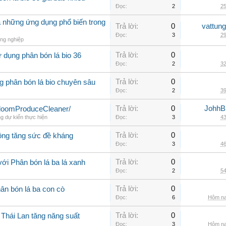
Đọc:
2
25
à những ứng dụng phổ biến trong
Trả lời:
0
vattun
Đọc:
3
29
ng nghiệp
Trả lời:
0
 dụng phân bón lá bio 36
Đọc:
2
32
Trả lời:
0
g phân bón lá bio chuyên sâu
Đọc:
2
39
Trả lời:
0
JohhB
loomProduceCleaner/
g dự kiến thực hiện
Đọc:
3
43
Trả lời:
0
rồng tăng sức đề kháng
Đọc:
3
46
Trả lời:
0
ới Phân bón lá ba lá xanh
Đọc:
2
54
Trả lời:
0
ân bón lá ba con cò
Đọc:
6
Hôm na
Trả lời:
0
 Thái Lan tăng năng suất
Đọc:
3
Hôm na