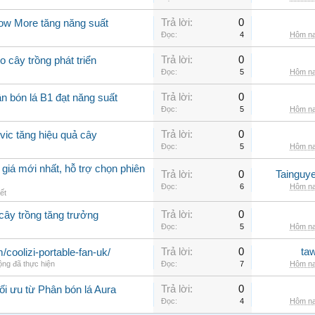
Trả lời:
0
row More tăng năng suất
Đọc:
4
Hôm na
Trả lời:
0
o cây trồng phát triển
Đọc:
5
Hôm na
Trả lời:
0
n bón lá B1 đạt năng suất
Đọc:
5
Hôm na
Trả lời:
0
lvic tăng hiệu quả cây
Đọc:
5
Hôm na
giá mới nhất, hỗ trợ chọn phiên
Trả lời:
0
Tainguy
Đọc:
6
Hôm na
ết
Trả lời:
0
 cây trồng tăng trưởng
Đọc:
5
Hôm na
Trả lời:
0
ta
m/coolizi-portable-fan-uk/
ộng đã thực hiện
Đọc:
7
Hôm na
Trả lời:
0
ối ưu từ Phân bón lá Aura
Đọc:
4
Hôm na