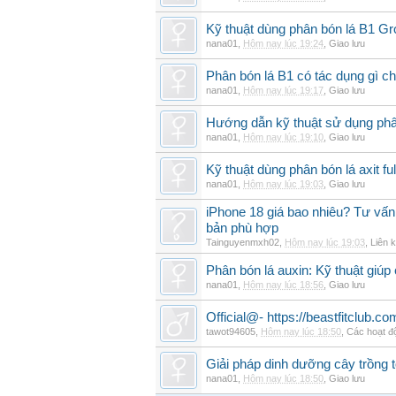
Kỹ thuật dùng phân bón lá B1 G
nana01
,
Hôm nay lúc 19:24
,
Giao lưu
Phân bón lá B1 có tác dụng gì ch
nana01
,
Hôm nay lúc 19:17
,
Giao lưu
Hướng dẫn kỹ thuật sử dụng phâ
nana01
,
Hôm nay lúc 19:10
,
Giao lưu
Kỹ thuật dùng phân bón lá axit fu
nana01
,
Hôm nay lúc 19:03
,
Giao lưu
iPhone 18 giá bao nhiêu? Tư vấn 
bản phù hợp
Tainguyenmxh02
,
Hôm nay lúc 19:03
,
Liên k
Phân bón lá auxin: Kỹ thuật giúp
nana01
,
Hôm nay lúc 18:56
,
Giao lưu
Official@- https://beastfitclub.co
tawot94605
,
Hôm nay lúc 18:50
,
Các hoạt đ
Giải pháp dinh dưỡng cây trồng t
nana01
,
Hôm nay lúc 18:50
,
Giao lưu