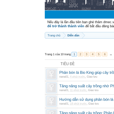
Nếu đây là lần đầu tiên bạn ghé thăm dmec.
để trở thành thành viên
để bắt đầu đăng bá
Trang chủ
Diễn đàn
Trang 1 của 10 trang
1
2
3
4
5
6
→
TIÊU ĐỀ
Phân bón lá Bio King giúp cây t
nana01
,
4 phút trước
,
Giao lưu
Tăng năng suất cây trồng nhờ Ph
nana01
,
11 phút trước
,
Giao lưu
Hướng dẫn sử dụng phân bón lá b
nana01
,
18 phút trước
,
Giao lưu
Tăng năng suất cây trồng: Phân b