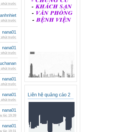
 phút trước
ganhnhiet
 phút trước
nana01
 phút trước
nana01
 phút trước
uchanan
 phút trước
nana01
 phút trước
nana01
Liên hệ quảng cáo 2
 phút trước
nana01
y lúc 19:39
nana01
y lúc 19:31