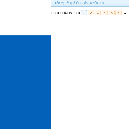
Hiển thị kết quả từ 1 đến 20 của 200
Trang 1 của 10 trang
1
2
3
4
5
6
→