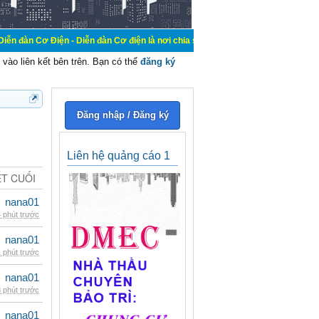
n - Diễn đàn Cơ điện là nơi chia sẽ kiến thức kinh nghiệm trong lãnh vực cơ đi
vào liên kết bên trên. Bạn có thể
đăng ký
Đăng nhập / Đăng ký
Liên hệ quảng cáo 1
ẾT CUỐI
nana01
 phút trước
nana01
 phút trước
nana01
 phút trước
nana01