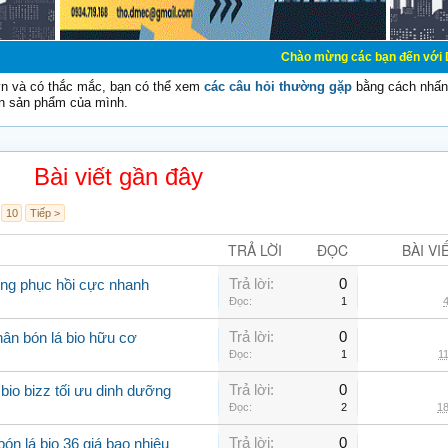
Chào mừng các bạn đến với Diễn đàn Cơ Điệ
vn và có thắc mắc, bạn có thể xem
các câu hỏi thường gặp
bằng cách nhấn 
n sản phẩm của mình.
Bài viết gần đây
10
Tiếp >
TRẢ LỜI
ĐỌC
BÀI VI
Trả lời:
0
rồng phục hồi cực nhanh
Đọc:
1
4
Trả lời:
0
ân bón lá bio hữu cơ
Đọc:
1
11
Trả lời:
0
io bizz tối ưu dinh dưỡng
Đọc:
2
18
Trả lời:
0
ón lá bio 36 giá bao nhiêu