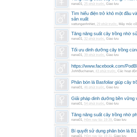
nana01
,
25 phút trước
,
Giao lưu
Tìm hiểu điện trở khô một đầu v
sản xuất
vattunganhnhiet
,
29 phút trước
,
Máy móc cô
Tăng năng suất cây trồng nhờ sử
nana01
,
32 phút trước
,
Giao lưu
Tối ưu dinh dưỡng cây trồng cùn
nana01
,
39 phút trước
,
Giao lưu
https://www.facebook.com/PodB
JohhBuchanan
,
43 phút trước
,
Các hoạt độn
Phân bón lá Basfoliar giúp cây t
nana01
,
46 phút trước
,
Giao lưu
Giải pháp dinh dưỡng bền vững v
nana01
,
54 phút trước
,
Giao lưu
Tăng năng suất cây trồng nhờ ph
nana01
,
Hôm nay lúc 19:39
,
Giao lưu
Bí quyết sử dụng phân bón lá B1
nana01
,
Hôm nay lúc 19:31
,
Giao lưu