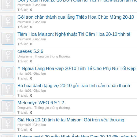
Gợi ý Cắm Hoa 20-10 Đơn Giản từ Tiệm Hoa Maison tinh t
miumiu01
,
Giao lưu
Trả lời:
0
Gói trọn chân thành qua lẵng Thiệp Hoa Chúc Mừng 20-10
miumiu01
,
Giao lưu
Trả lời:
0
Tiệm Hoa Maison: Nghệ thuật Thi Cắm Hoa 20-10 tinh tế
miumiu01
,
Giao lưu
Trả lời:
0
caeses 5.2.6
Drograms
,
Thông gió thông thường
Trả lời:
0
Ý Nghĩa Lẵng Hoa Đẹp 20-10 Tinh Tế Cho Phụ Nữ Tốt Đẹp
miumiu01
,
Giao lưu
Trả lời:
0
Bó hoa dành tặng vợ 20-10 gửi trao tình cảm chân thành
miumiu01
,
Giao lưu
Trả lời:
0
Meteodyn WFO 6.9.1 2
Drograms
,
Thông gió thông thường
Trả lời:
0
Giá Hoa 20-10 tinh tế tại Maison: Gói trọn yêu thương
miumiu01
,
Giao lưu
Trả lời:
0