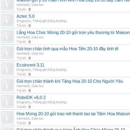
Maison gợi ý 20 mẫu Hình Ảnh Hoa Đẹp 20-10 đầy cảm hứ
miumiu01
,
Giao lưu
Trả lời:
0
Aztec 5.0
Drograms
,
Thông gió thông thường
Trả lời:
0
Lẵng Hoa Chúc Mừng 20-10 gửi trọn yêu thương từ Maison
miumiu01
,
Giao lưu
Trả lời:
0
Gói trọn chân tình qua mẫu Hoa Tiền 20-10 đầy tinh tế
miumiu01
,
Giao lưu
Trả lời:
0
Ecoinvent 3.11
Drograms
,
Thông gió thông thường
Trả lời:
0
Gói trọn chân thành khi Tặng Hoa 20-10 Cho Người Yêu
miumiu01
,
Giao lưu
Trả lời:
0
RoboDK v6.0 2
Drograms
,
Thông gió thông thường
Trả lời:
0
Hoa Mừng 20-10 gửi trao nét thanh tao tại Tiệm Hoa Maison
miumiu01
,
Giao lưu
Trả lời:
0