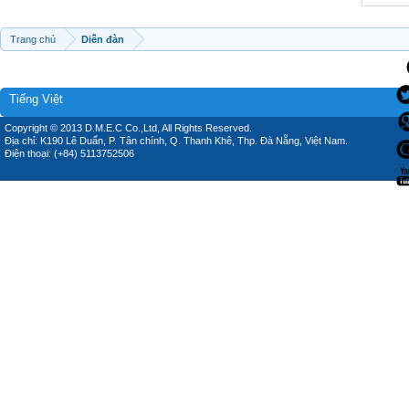
Trang chủ
Diễn đàn
Tiếng Việt
Copyright © 2013 D.M.E.C Co.,Ltd, All Rights Reserved.
Địa chỉ: K190 Lê Duẩn, P. Tân chính, Q. Thanh Khê, Thp. Đà Nẵng, Việt Nam.
Điện thoại: (+84) 5113752506