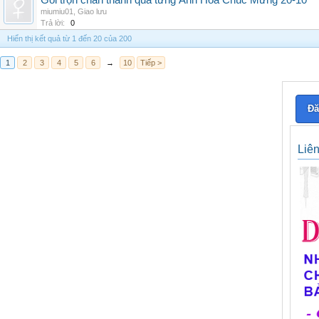
Gói trọn chân thành qua từng Ảnh Hoa Chúc Mừng 20-10
miumiu01
,
Giao lưu
Trả lời:
0
Hiển thị kết quả từ 1 đến 20 của 200
1
2
3
4
5
6
→
10
Tiếp >
Đă
Liê