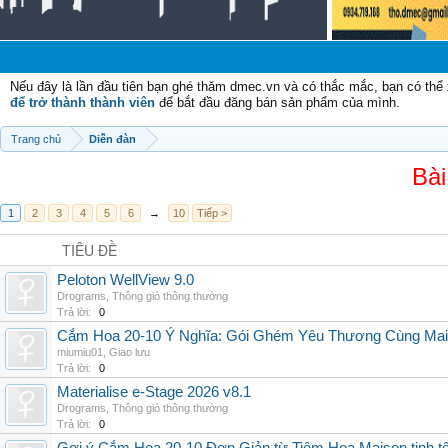
C
Nếu đây là lần đầu tiên bạn ghé thăm dmec.vn và có thắc mắc, bạn có th
để trở thành thành viên
để bắt đầu đăng bán sản phẩm của mình.
Trang chủ
Diễn đàn
Bài
1
2
3
4
5
6
→
10
Tiếp >
TIÊU ĐỀ
Peloton WellView 9.0
Drograms
,
Thông gió thông thường
Trả lời:
0
Cắm Hoa 20-10 Ý Nghĩa: Gói Ghém Yêu Thương Cùng Ma
miumiu01
,
Giao lưu
Trả lời:
0
Materialise e-Stage 2026 v8.1
Drograms
,
Thông gió thông thường
Trả lời:
0