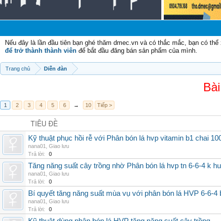
Nếu đây là lần đầu tiên bạn ghé thăm dmec.vn và có thắc mắc, bạn có th
để trở thành thành viên
để bắt đầu đăng bán sản phẩm của mình.
Trang chủ
Diễn đàn
Bài
1
2
3
4
5
6
→
10
Tiếp >
TIÊU ĐỀ
Kỹ thuật phục hồi rễ với Phân bón lá hvp vitamin b1 chai 10
nana01
,
Giao lưu
Trả lời:
0
Tăng năng suất cây trồng nhờ Phân bón lá hvp tn 6-6-4 k h
nana01
,
Giao lưu
Trả lời:
0
Bí quyết tăng năng suất mùa vụ với phân bón lá HVP 6-6-4 
nana01
,
Giao lưu
Trả lời:
0