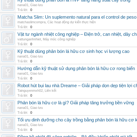
Kỹ thuật dùng phân bón lá HVP tăng năng suất cây trồng
nana01
,
Giao lưu
Trả lời:
0
Matcha Slim: Un suplemento natural para el control de peso
matchaslimcompra
,
Các hoạt động dự kiến thực hiện
Trả lời:
0
Vật tư ngành nhiệt công nghiệp – Điện trở, can nhiệt, dây ch
vattunganhnhiet
,
Máy móc công nghiệp
Trả lời:
0
Kỹ thuật dùng phân bón lá hữu cơ sinh học vi lượng cao
nana01
,
Giao lưu
Trả lời:
0
Hướng dẫn kỹ thuật sử dụng phân bón lá hữu cơ rong biển
nana01
,
Giao lưu
Trả lời:
0
Robot hút bụi lau nhà Dreame – Giải pháp dọn dẹp tiện lợi ch
Tainguyenmxh02
,
Liên kết
Trả lời:
0
Phân bón lá hữu cơ là gì? Giải pháp tăng trưởng bền vững
nana01
,
Giao lưu
Trả lời:
0
Tối ưu dinh dưỡng cho cây trồng bằng phân bón lá hữu cơ
nana01
,
Giao lưu
Trả lời:
0