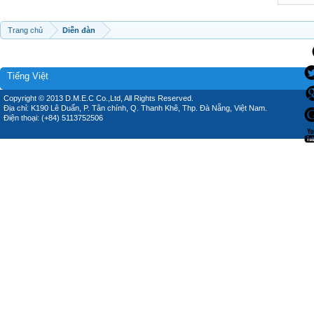
Trang chủ
Diễn đàn
Tiếng Việt
Copyright © 2013 D.M.E.C Co.,Ltd, All Rights Reserved.
Địa chỉ: K190 Lê Duẩn, P. Tân chính, Q. Thanh Khê, Thp. Đà Nẵng, Việt Nam.
Điện thoại: (+84) 5113752506