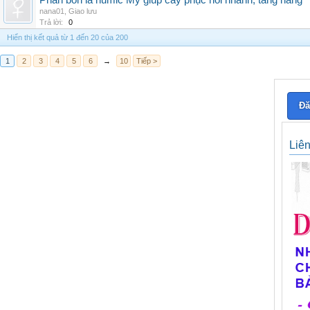
Phân bón lá humic Mỹ giúp cây phục hồi nhanh, tăng năng
nana01
,
Giao lưu
Trả lời:
0
Hiển thị kết quả từ 1 đến 20 của 200
1
2
3
4
5
6
→
10
Tiếp >
Đă
Liê