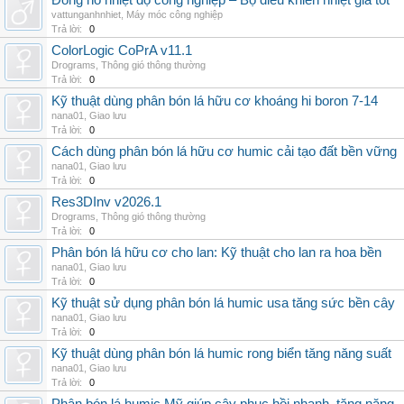
Đồng hồ nhiệt độ công nghiệp – Bộ điều khiển nhiệt giá tốt
vattunganhnhiet
,
Máy móc công nghiệp
Trả lời:
0
ColorLogic CoPrA v11.1
Drograms
,
Thông gió thông thường
Trả lời:
0
Kỹ thuật dùng phân bón lá hữu cơ khoáng hi boron 7-14
nana01
,
Giao lưu
Trả lời:
0
Cách dùng phân bón lá hữu cơ humic cải tạo đất bền vững
nana01
,
Giao lưu
Trả lời:
0
Res3DInv v2026.1
Drograms
,
Thông gió thông thường
Trả lời:
0
Phân bón lá hữu cơ cho lan: Kỹ thuật cho lan ra hoa bền
nana01
,
Giao lưu
Trả lời:
0
Kỹ thuật sử dụng phân bón lá humic usa tăng sức bền cây
nana01
,
Giao lưu
Trả lời:
0
Kỹ thuật dùng phân bón lá humic rong biển tăng năng suất
nana01
,
Giao lưu
Trả lời:
0