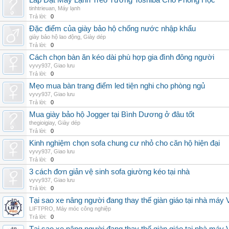
Lắp Đặt Máy Lạnh Treo Tường Toshiba Cho Phòng Học
tinhtrieuan
,
Máy lạnh
Trả lời:
0
Đặc điểm của giày bảo hộ chống nước nhập khẩu
giày bảo hộ lao động
,
Giày dép
Trả lời:
0
Cách chọn bàn ăn kéo dài phù hợp gia đình đông người
vyvy937
,
Giao lưu
Trả lời:
0
Mẹo mua bàn trang điểm led tiện nghi cho phòng ngủ
vyvy937
,
Giao lưu
Trả lời:
0
Mua giày bảo hộ Jogger tại Bình Dương ở đâu tốt
thegioigiay
,
Giày dép
Trả lời:
0
Kinh nghiệm chọn sofa chung cư nhỏ cho căn hộ hiện đại
vyvy937
,
Giao lưu
Trả lời:
0
3 cách đơn giản vệ sinh sofa giường kéo tại nhà
vyvy937
,
Giao lưu
Trả lời:
0
Tại sao xe nâng người đang thay thế giàn giáo tại nhà máy
LIFTPRO
,
Máy móc công nghiệp
Trả lời:
0