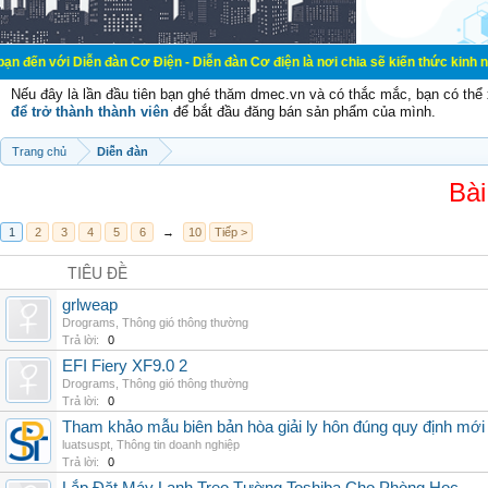
 Diễn đàn Cơ Điện - Diễn đàn Cơ điện là nơi chia sẽ kiến thức kinh nghiệm tro
Nếu đây là lần đầu tiên bạn ghé thăm dmec.vn và có thắc mắc, bạn có th
để trở thành thành viên
để bắt đầu đăng bán sản phẩm của mình.
Trang chủ
Diễn đàn
Bài
1
2
3
4
5
6
→
10
Tiếp >
TIÊU ĐỀ
grlweap
Drograms
,
Thông gió thông thường
Trả lời:
0
EFI Fiery XF9.0 2
Drograms
,
Thông gió thông thường
Trả lời:
0
Tham khảo mẫu biên bản hòa giải ly hôn đúng quy định mới
luatsuspt
,
Thông tin doanh nghiệp
Trả lời:
0