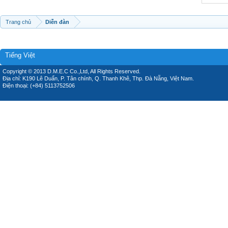
Trang chủ
Diễn đàn
Tiếng Việt
Copyright © 2013 D.M.E.C Co.,Ltd, All Rights Reserved.
Địa chỉ: K190 Lê Duẩn, P. Tân chính, Q. Thanh Khê, Thp. Đà Nẵng, Việt Nam.
Điện thoại: (+84) 5113752506