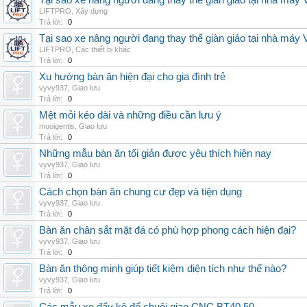
Tại sao xe nâng người đang thay thế giàn giáo tại nhà máy
LIFTPRO
,
Xây dựng
Trả lời:
0
Tại sao xe nâng người đang thay thế giàn giáo tại nhà máy
LIFTPRO
,
Các thiết bị khác
Trả lời:
0
Xu hướng bàn ăn hiện đại cho gia đình trẻ
vyvy937
,
Giao lưu
Trả lời:
0
Mệt mỏi kéo dài và những điều cần lưu ý
muoigentis
,
Giao lưu
Trả lời:
0
Những mẫu bàn ăn tối giản được yêu thích hiện nay
vyvy937
,
Giao lưu
Trả lời:
0
Cách chọn bàn ăn chung cư đẹp và tiện dụng
vyvy937
,
Giao lưu
Trả lời:
0
Bàn ăn chân sắt mặt đá có phù hợp phong cách hiện đại?
vyvy937
,
Giao lưu
Trả lời:
0
Bàn ăn thông minh giúp tiết kiệm diện tích như thế nào?
vyvy937
,
Giao lưu
Trả lời:
0