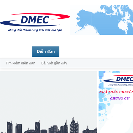
Trang chủ
Diễn đàn
Thành viên
Tìm kiếm diễn đàn
Bài viết gần đây