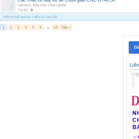
Các mẫu xe đẩy kệ để chuôi giao CNC BT40,50
namnpro
,
Máy móc công nghiệp
Trả lời:
0
Hiển thị kết quả từ 1 đến 20 của 200
1
2
3
4
5
6
→
10
Tiếp >
Đă
Liê