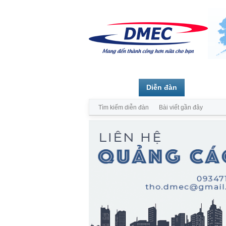
Trang chủ
Diễn đàn
Thành vi
Tìm kiếm diễn đàn
Bài viết gần đây