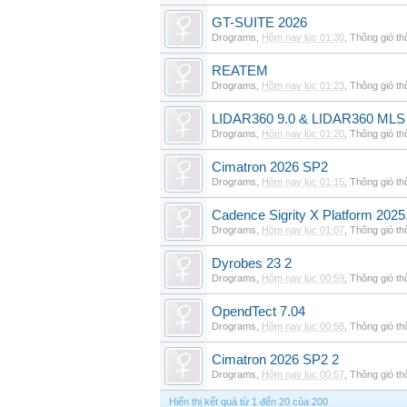
GT-SUITE 2026
Drograms
,
Hôm nay lúc 01:30
,
Thông gió t
REATEM
Drograms
,
Hôm nay lúc 01:23
,
Thông gió t
LIDAR360 9.0 & LIDAR360 MLS 
Drograms
,
Hôm nay lúc 01:20
,
Thông gió t
Cimatron 2026 SP2
Drograms
,
Hôm nay lúc 01:15
,
Thông gió t
Cadence Sigrity X Platform 2025
Drograms
,
Hôm nay lúc 01:07
,
Thông gió t
Dyrobes 23 2
Drograms
,
Hôm nay lúc 00:59
,
Thông gió t
OpendTect 7.04
Drograms
,
Hôm nay lúc 00:58
,
Thông gió t
Cimatron 2026 SP2 2
Drograms
,
Hôm nay lúc 00:57
,
Thông gió t
Hiển thị kết quả từ 1 đến 20 của 200