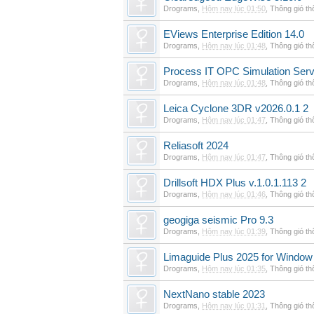
Drograms
,
Hôm nay lúc 01:50
,
Thông gió t
EViews Enterprise Edition 14.0
Drograms
,
Hôm nay lúc 01:48
,
Thông gió t
Process IT OPC Simulation Serv
Drograms
,
Hôm nay lúc 01:48
,
Thông gió t
Leica Cyclone 3DR v2026.0.1 2
Drograms
,
Hôm nay lúc 01:47
,
Thông gió t
Reliasoft 2024
Drograms
,
Hôm nay lúc 01:47
,
Thông gió t
Drillsoft HDX Plus v.1.0.1.113 2
Drograms
,
Hôm nay lúc 01:46
,
Thông gió t
geogiga seismic Pro 9.3
Drograms
,
Hôm nay lúc 01:39
,
Thông gió t
Limaguide Plus 2025 for Window
Drograms
,
Hôm nay lúc 01:35
,
Thông gió t
NextNano stable 2023
Drograms
,
Hôm nay lúc 01:31
,
Thông gió t