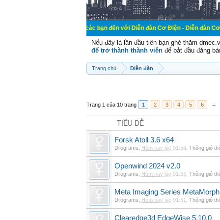
Chào mừng các bạn đến với Diễn đàn Cơ Điện - Diễn đàn Cơ điện là nơi ch
Nếu đây là lần đầu tiên bạn ghé thăm dmec.
để trở thành thành viên
để bắt đầu đăng bá
Trang chủ
Diễn đàn
Trang 1 của 10 trang
1
2
3
4
5
6
→
TIÊU ĐỀ
Forsk Atoll 3.6 x64
Drograms
,
Hôm nay lúc 01:54
,
Thông gió t
Openwind 2024 v2.0
Drograms
,
Hôm nay lúc 01:53
,
Thông gió t
Meta Imaging Series MetaMorph
Drograms
,
Hôm nay lúc 01:51
,
Thông gió t
Clearedge3d EdgeWise 5.10.0