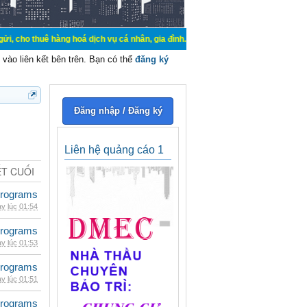
hàng hoá dịch vụ cá nhân, gia đình. Mua bán, ký gửi, cho thuê thiết bị hệ thố
vào liên kết bên trên. Bạn có thể
đăng ký
Đăng nhập / Đăng ký
Liên hệ quảng cáo 1
ẾT CUỐI
rograms
y lúc 01:54
rograms
y lúc 01:53
rograms
y lúc 01:51
rograms