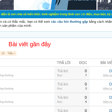
ia sẽ kiến thức kinh nghiệm trong lãnh vực cơ điện, mua bán, ký gửi, cho thuê 
vn và có thắc mắc, bạn có thể xem
các câu hỏi thường gặp
bằng cách nhấn 
n sản phẩm của mình.
Bài viết gần đây
10
Tiếp >
TRẢ LỜI
ĐỌC
BÀI VI
Trả lời:
0
D
hông thường
Đọc:
7
Hôm na
Trả lời:
0
D
hông thường
Đọc:
3
Hôm na
Trả lời:
0
D
hông thường
Đọc:
5
Hôm na
Trả lời:
0
D