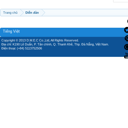
Trang chủ
Diễn đàn
Tiếng Việt
Copyright © 2013 D.M.E.C Co.,Ltd, All Rights Reserved.
Địa chỉ: K190 Lê Duẩn, P. Tân chính, Q. Thanh Khê, Thp. Đà Nẵng, Việt Nam.
Điện thoại: (+84) 5113752506