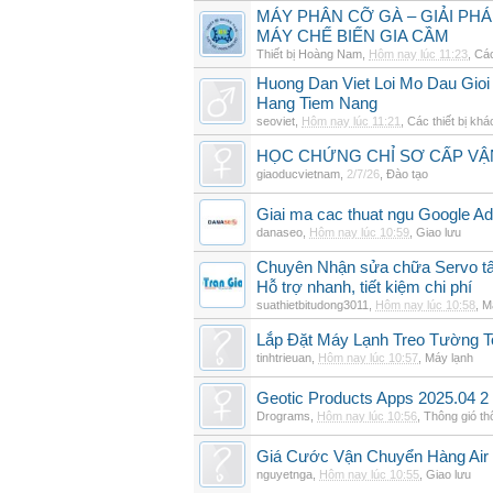
MÁY PHÂN CỠ GÀ – GIẢI PH
MÁY CHẾ BIẾN GIA CẦM
Thiết bị Hoàng Nam
,
Hôm nay lúc 11:23
,
Các
Huong Dan Viet Loi Mo Dau Gio
Hang Tiem Nang
seoviet
,
Hôm nay lúc 11:21
,
Các thiết bị khá
HỌC CHỨNG CHỈ SƠ CẤP VẬ
giaoducvietnam
,
2/7/26
,
Đào tạo
Giai ma cac thuat ngu Google Ads
danaseo
,
Hôm nay lúc 10:59
,
Giao lưu
Chuyên Nhận sửa chữa Servo tất
Hỗ trợ nhanh, tiết kiệm chi phí
suathietbitudong3011
,
Hôm nay lúc 10:58
,
M
Lắp Đặt Máy Lạnh Treo Tường 
tinhtrieuan
,
Hôm nay lúc 10:57
,
Máy lạnh
Geotic Products Apps 2025.04 2
Drograms
,
Hôm nay lúc 10:56
,
Thông gió t
Giá Cước Vận Chuyển Hàng Air
nguyetnga
,
Hôm nay lúc 10:55
,
Giao lưu