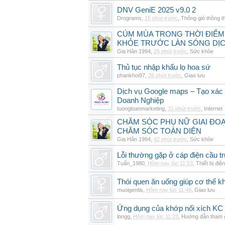
DNV GeniE 2025 v9.0 2
Drograms
,
15 phút trước
,
Thông gió thông 
CÚM MÙA TRONG THỜI ĐIỂM
KHỎE TRƯỚC LÀN SÓNG DỊ
Gia Hân 1994
,
26 phút trước
,
Sức khỏe
Thủ tục nhập khẩu lọ hoa sứ
phankhoi97
,
26 phút trước
,
Giao lưu
Dịch vụ Google maps – Tạo xác
Doanh Nghiệp
tuongloanmarketing
,
31 phút trước
,
Internet
CHĂM SÓC PHỤ NỮ GIAI ĐO
CHĂM SÓC TOÀN DIỆN
Gia Hân 1994
,
42 phút trước
,
Sức khỏe
Lỗi thường gặp ở cáp điện cầu t
Tuấn_1980
,
Hôm nay lúc 11:53
,
Thiết bị điện
Thói quen ăn uống giúp cơ thể 
muoigentis
,
Hôm nay lúc 11:49
,
Giao lưu
Ứng dụng của khớp nối xích KC 
longg
,
Hôm nay lúc 11:23
,
Hướng dẫn tham 