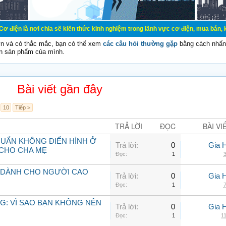
chia sẽ kiến thức kinh nghiệm trong lãnh vực cơ điện, mua bán, ký gửi, cho th
vn và có thắc mắc, bạn có thể xem
các câu hỏi thường gặp
bằng cách nhấn 
n sản phẩm của mình.
Bài viết gần đây
10
Tiếp >
TRẢ LỜI
ĐỌC
BÀI VI
KHUẨN KHÔNG ĐIỂN HÌNH Ở
Trả lời:
0
Gia 
CHO CHA MẸ
Đọc:
1
3
 DÀNH CHO NGƯỜI CAO
Trả lời:
0
Gia 
Đọc:
1
7
G: VÌ SAO BẠN KHÔNG NÊN
Trả lời:
0
Gia 
Đọc:
1
11