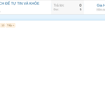
CH ĐỂ TỰ TIN VÀ KHỎE
Trả lời:
0
Gia 
Đọc:
5
Hôm na
e
10
Tiếp >