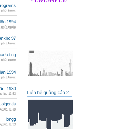
rograms
 phút trước
Hân 1994
 phút trước
ankhoi97
 phút trước
arketing
 phút trước
Hân 1994
 phút trước
ấn_1980
Liên hệ quảng cáo 2
y lúc 11:53
oigentis
y lúc 11:49
longg
y lúc 11:23