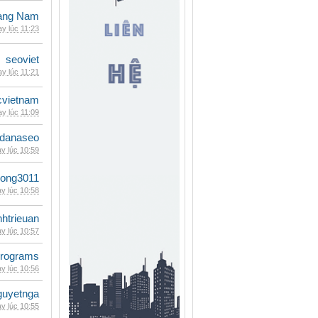
oàng Nam
y lúc 11:23
seoviet
y lúc 11:21
cvietnam
y lúc 11:09
danaseo
y lúc 10:59
udong3011
y lúc 10:58
inhtrieuan
y lúc 10:57
rograms
y lúc 10:56
guyetnga
y lúc 10:55