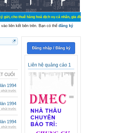
uê hàng hoá dịch vụ cá nhân, gia đình. Mua bán, ký gửi, cho thuê thiết bị hệ t
vào liên kết bên trên. Bạn có thể
đăng ký
Đăng nhập / Đăng ký
Liên hệ quảng cáo 1
ẾT CUỐI
Hân 1994
 phút trước
Hân 1994
 phút trước
Hân 1994
 phút trước