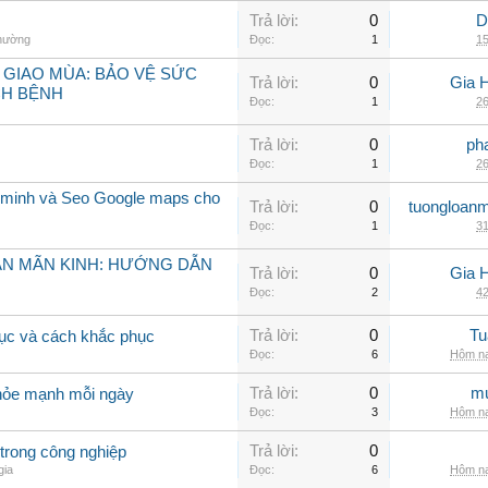
Trả lời:
0
D
thường
Đọc:
1
15
 GIAO MÙA: BẢO VỆ SỨC
Trả lời:
0
Gia 
CH BỆNH
Đọc:
1
26
Trả lời:
0
ph
Đọc:
1
26
 minh và Seo Google maps cho
Trả lời:
0
tuongloanm
Đọc:
1
31
ẠN MÃN KINH: HƯỚNG DẪN
Trả lời:
0
Gia 
Đọc:
2
42
Trả lời:
0
Tu
rục và cách khắc phục
Đọc:
6
Hôm na
Trả lời:
0
mu
khỏe mạnh mỗi ngày
Đọc:
3
Hôm na
Trả lời:
0
trong công nghiệp
gia
Đọc:
6
Hôm na