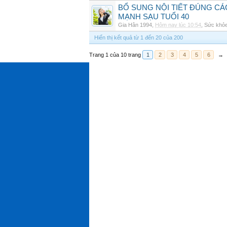
BỔ SUNG NỘI TIẾT ĐÚNG CÁ
MẠNH SẠU TUỔI 40
Gia Hân 1994
,
Hôm nay lúc 10:54
,
Sức khỏ
Hiển thị kết quả từ 1 đến 20 của 200
Trang 1 của 10 trang
1
2
3
4
5
6
→