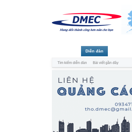
Trang chủ
Diễn đàn
Thành vi
Tìm kiếm diễn đàn
Bài viết gần đây