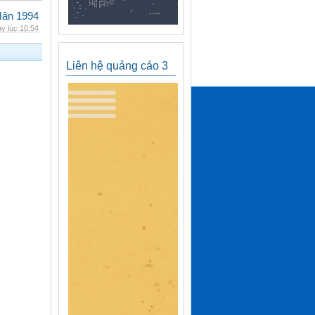
Hân 1994
y lúc 10:54
Liên hệ quảng cáo 3