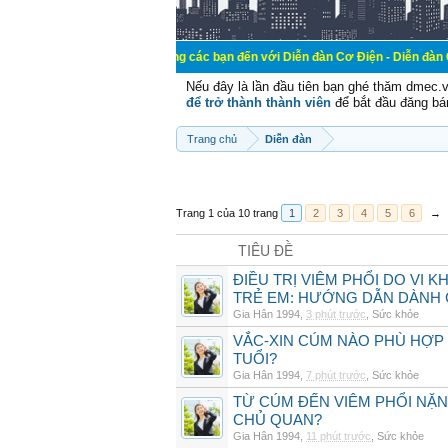
Chào mừng các bạn đến với Diễn đàn Cơ Điện - Diễn đàn Cơ điện là nơi 
Nếu đây là lần đầu tiên bạn ghé thăm dmec.
để trở thành thành viên
để bắt đầu đăng bá
Trang chủ
Diễn đàn
Trang 1 của 10 trang
1
2
3
4
5
6
→
TIÊU ĐỀ
ĐIỀU TRỊ VIÊM PHỔI DO VI 
TRẺ EM: HƯỚNG DẪN DÀNH 
Gia Hân 1994
,
3 phút trước
,
Sức khỏe
VẮC-XIN CÚM NÀO PHÙ HỢP
TUỔI?
Gia Hân 1994
,
7 phút trước
,
Sức khỏe
TỪ CÚM ĐẾN VIÊM PHỔI NẶN
CHỦ QUAN?
Gia Hân 1994
,
11 phút trước
,
Sức khỏe