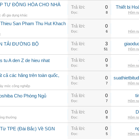
ÁP TỰ ĐỘNG HÓA CHO NHÀ
Trả lời:
0
Thiết bị H
Đọc:
8
Hôm na
 đồ gia dụng khác
i Thieu San Pham Thu Hut Khach
Trả lời:
0
Đọc:
6
Hôm na
c
Trả lời:
3
giaodu
N TẢI ĐƯỜNG BỘ
Đọc:
51
Hôm na
Trả lời:
0
 tu A den Z de hieu nhat
Đọc:
9
Hôm na
 cả các hãng trên toàn quốc,
Trả lời:
0
suathietbit
Đọc:
7
Hôm na
áy móc công nghiệp
Trả lời:
0
t
Toshiba Cho Phòng Ngủ
Đọc:
7
Hôm na
Trả lời:
0
D
hông thường
Đọc:
8
Hôm na
Trả lời:
0
n
 Từ TPE (Đài Bắc) Về SGN
Đọc:
5
Hôm na