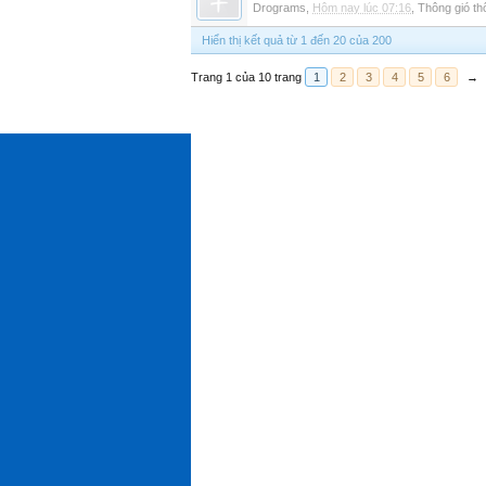
Drograms
,
Hôm nay lúc 07:16
,
Thông gió t
Hiển thị kết quả từ 1 đến 20 của 200
Trang 1 của 10 trang
1
2
3
4
5
6
→