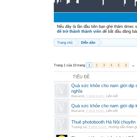
Nếu đây là lần đầu tiên bạn ghé thăm dmec.
để trở thành thành viên
để bắt đầu đăng bá
Trang chủ
Diễn đàn
Trang 1 của 10 trang
1
2
3
4
5
6
→
TIÊU ĐỀ
Quà sức khỏe cho nam giới dịp si
nghĩa
thucucnt
,
1 phút trước
,
Liên kết
Quà sức khỏe cho nam giới dịp k
thucucnt
,
3 phút trước
,
Liên kết
Thuê photobooth Hà Nội chuyên n
Truong ca
,
9 phút trước
,
Hướng dẫn tham g