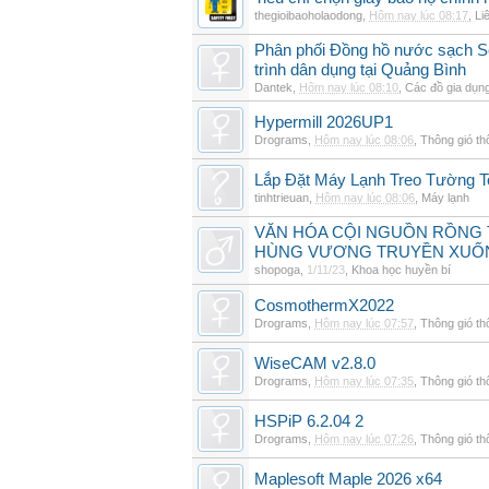
thegioibaoholaodong
,
Hôm nay lúc 08:17
,
Li
Phân phối Đồng hồ nước sạch Se
trình dân dụng tại Quảng Bình
Dantek
,
Hôm nay lúc 08:10
,
Các đồ gia dụn
Hypermill 2026UP1
Drograms
,
Hôm nay lúc 08:06
,
Thông gió t
Lắp Đặt Máy Lạnh Treo Tường T
tinhtrieuan
,
Hôm nay lúc 08:06
,
Máy lạnh
VĂN HÓA CỘI NGUỒN RỒNG T
HÙNG VƯƠNG TRUYỀN XUỐ
shopoga
,
1/11/23
,
Khoa học huyền bí
CosmothermX2022
Drograms
,
Hôm nay lúc 07:57
,
Thông gió t
WiseCAM v2.8.0
Drograms
,
Hôm nay lúc 07:35
,
Thông gió t
HSPiP 6.2.04 2
Drograms
,
Hôm nay lúc 07:26
,
Thông gió t
Maplesoft Maple 2026 x64