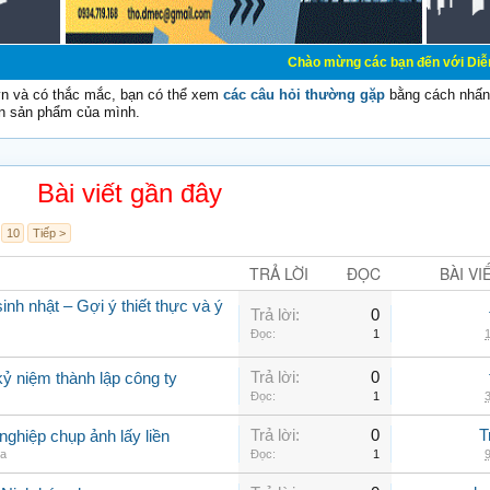
Chào mừng các bạn đến với Diễn đàn Cơ Điện 
vn và có thắc mắc, bạn có thể xem
các câu hỏi thường gặp
bằng cách nhấn 
n sản phẩm của mình.
Bài viết gần đây
10
Tiếp >
TRẢ LỜI
ĐỌC
BÀI VI
nh nhật – Gợi ý thiết thực và ý
Trả lời:
0
Đọc:
1
1
Trả lời:
0
ỷ niệm thành lập công ty
Đọc:
1
3
Trả lời:
0
T
ghiệp chụp ảnh lấy liền
ia
Đọc:
1
9