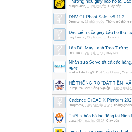
Thương hiệu giày bảo hộ tại Bắc
dungcudien
,
13 phút trước
,
Giày dép
DNV GL Phast Safeti v9.11 2
Drograms
,
13 phút trước
,
Thông gió thông 
Đặc điểm của giày bảo hộ thời tr
giày bảo hộ
,
24 phút trước
,
Liên kết
Lắp Đặt Máy Lạnh Treo Tường 
tinhtrieuan
,
26 phút trước
,
Máy lạnh
Nhận sửa Servo tất cả các hãng,
ngày
suathietbitudong3011
,
47 phút trước
,
Máy mó
HỆ THỐNG RO "ĐẮT TIỀN" V
Pump Pro Bơm Công Nghiệp
,
51 phút trước
Cadence OrCAD X Platform 202
Drograms
,
Hôm nay lúc 08:29
,
Thông gió t
Thiết bị bảo hộ lao động tại Ninh
Lasa
,
Hôm nay lúc 08:27
,
Giày dép
Tiêu chí chọn giày bảo hộ chính h