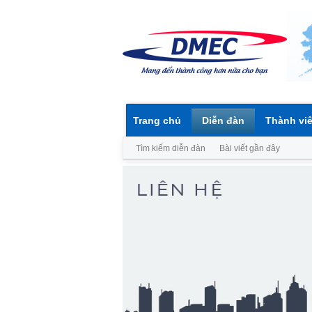
Trang chủ
Diễn đàn
Thành vi
Tìm kiếm diễn đàn
Bài viết gần đây