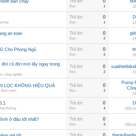
Trả lời:
0
du
 Ninh bán chạy
Đọc:
1
13
Trả lời:
0
D
thường
Đọc:
1
13
Trả lời:
0
gi
ang an toàn
Đọc:
2
24
Trả lời:
0
t
LG Cho Phòng Ngủ
Đọc:
2
26
 đời cũ đời mới lấy ngay trong
Trả lời:
0
suathietbit
Đọc:
2
47
c công nghiệp
Pump 
Trả lời:
0
ẪN LỌC KHÔNG HIỆU QUẢ
Côn
,
Bơm nước
Đọc:
2
51
Trả lời:
0
D
5.1
hông thường
Đọc:
4
Hôm na
Trả lời:
0
 Bình ở đâu tốt nhất?
Đọc:
3
Hôm na
Trả lời:
0
thegioibaoh
ãng giá tốt