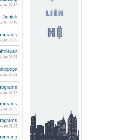
y lúc 08:17
Dantek
y lúc 08:10
rograms
y lúc 08:06
inhtrieuan
y lúc 08:06
shopoga
y lúc 08:02
rograms
y lúc 07:57
rograms
y lúc 07:35
rograms
y lúc 07:26
rograms