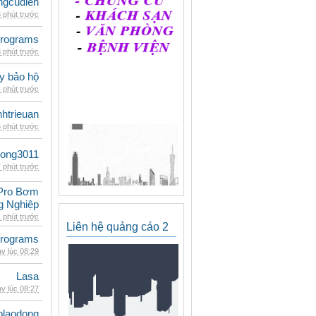
ngcudien
 phút trước
rograms
 phút trước
ày bảo hộ
 phút trước
inhtrieuan
 phút trước
udong3011
 phút trước
Pro Bơm
g Nghiệp
 phút trước
Liên hệ quảng cáo 2
rograms
y lúc 08:29
Lasa
y lúc 08:27
olaodong