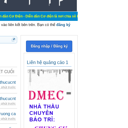
- Diễn đàn Cơ điện là nơi chia sẽ kiến thức kinh nghiệm trong lãnh vực cơ điệ
vào liên kết bên trên. Bạn có thể
đăng ký
Đăng nhập / Đăng ký
Liên hệ quảng cáo 1
ẾT CUỐI
thucucnt
 phút trước
thucucnt
 phút trước
ruong ca
 phút trước