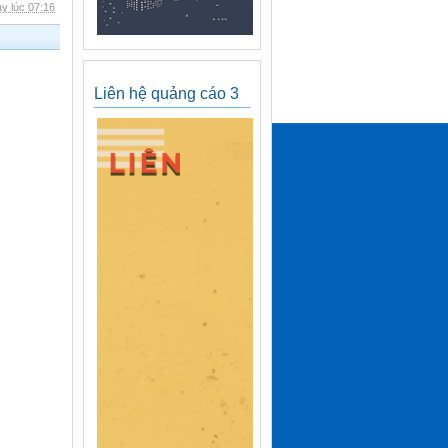
y lúc 07:16
Liên hệ quảng cáo 3