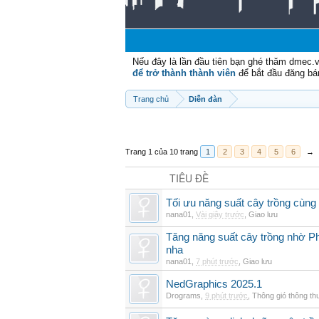
Nếu đây là lần đầu tiên bạn ghé thăm dmec.
để trở thành thành viên
để bắt đầu đăng bá
Trang chủ
Diễn đàn
Trang 1 của 10 trang
1
2
3
4
5
6
→
TIÊU ĐỀ
Tối ưu năng suất cây trồng cùng 
nana01
,
Vài giây trước
,
Giao lưu
Tăng năng suất cây trồng nhờ Ph
nha
nana01
,
7 phút trước
,
Giao lưu
NedGraphics 2025.1
Drograms
,
9 phút trước
,
Thông gió thông t