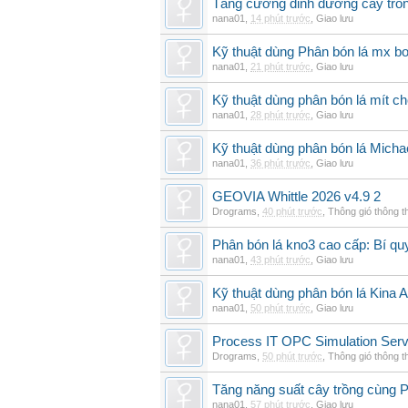
Tăng cường dinh dưỡng cây trồn
nana01
,
14 phút trước
,
Giao lưu
Kỹ thuật dùng Phân bón lá mx bo
nana01
,
21 phút trước
,
Giao lưu
Kỹ thuật dùng phân bón lá mít ch
nana01
,
28 phút trước
,
Giao lưu
Kỹ thuật dùng phân bón lá Micha
nana01
,
36 phút trước
,
Giao lưu
GEOVIA Whittle 2026 v4.9 2
Drograms
,
40 phút trước
,
Thông gió thông 
Phân bón lá kno3 cao cấp: Bí qu
nana01
,
43 phút trước
,
Giao lưu
Kỹ thuật dùng phân bón lá Kina 
nana01
,
50 phút trước
,
Giao lưu
Process IT OPC Simulation Serv
Drograms
,
50 phút trước
,
Thông gió thông 
Tăng năng suất cây trồng cùng Ph
nana01
,
57 phút trước
,
Giao lưu