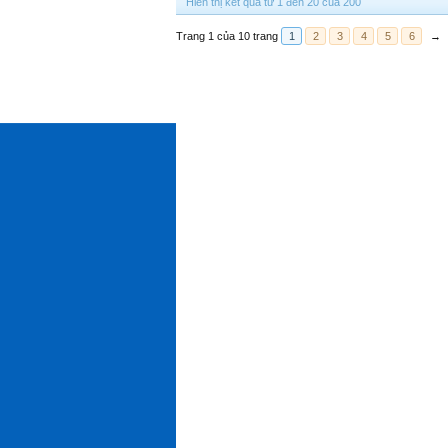
Hiển thị kết quả từ 1 đến 20 của 200
Trang 1 của 10 trang
1
2
3
4
5
6
→