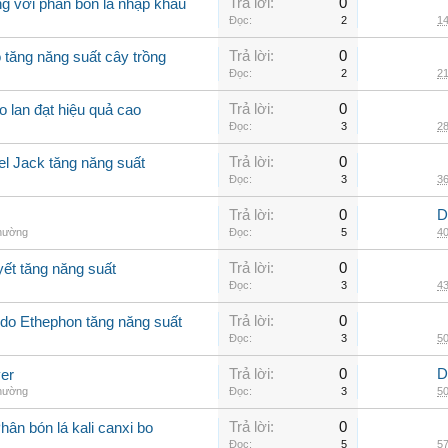
Trả lời:
0
g với phân bón lá nhập khẩu
Đọc:
2
14
Trả lời:
0
 tăng năng suất cây trồng
Đọc:
2
21
Trả lời:
0
o lan đạt hiệu quả cao
Đọc:
3
28
Trả lời:
0
el Jack tăng năng suất
Đọc:
3
36
Trả lời:
0
D
thường
Đọc:
5
40
Trả lời:
0
yết tăng năng suất
Đọc:
3
43
Trả lời:
0
Ado Ethephon tăng năng suất
Đọc:
3
50
Trả lời:
0
D
er
thường
Đọc:
3
50
Trả lời:
0
ân bón lá kali canxi bo
Đọc:
5
57