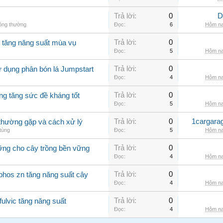
Trả lời:
0
D
hông thường
Đọc:
6
Hôm na
Trả lời:
0
o tăng năng suất mùa vụ
Đọc:
5
Hôm na
Trả lời:
0
ử dụng phân bón lá Jumpstart
Đọc:
4
Hôm na
Trả lời:
0
ng tăng sức đề kháng tốt
Đọc:
5
Hôm na
Trả lời:
0
1cargara
o thường gặp và cách xử lý
tùng
Đọc:
5
Hôm na
Trả lời:
0
ưỡng cho cây trồng bền vững
Đọc:
4
Hôm na
Trả lời:
0
phos zn tăng năng suất cây
Đọc:
4
Hôm na
Trả lời:
0
fulvic tăng năng suất
Đọc:
4
Hôm na