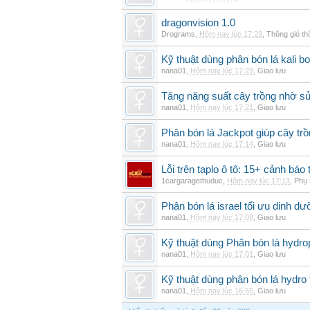
dragonvision 1.0
Drograms
,
Hôm nay lúc 17:29
,
Thông gió t
Kỹ thuật dùng phân bón lá kali b
nana01
,
Hôm nay lúc 17:29
,
Giao lưu
Tăng năng suất cây trồng nhờ s
nana01
,
Hôm nay lúc 17:21
,
Giao lưu
Phân bón lá Jackpot giúp cây trồ
nana01
,
Hôm nay lúc 17:14
,
Giao lưu
Lỗi trên taplo ô tô: 15+ cảnh bá
1cargaragethuduc
,
Hôm nay lúc 17:13
,
Phụ 
Phân bón lá israel tối ưu dinh d
nana01
,
Hôm nay lúc 17:08
,
Giao lưu
Kỹ thuật dùng Phân bón lá hydro
nana01
,
Hôm nay lúc 17:01
,
Giao lưu
Kỹ thuật dùng phân bón lá hydro 
nana01
,
Hôm nay lúc 16:55
,
Giao lưu