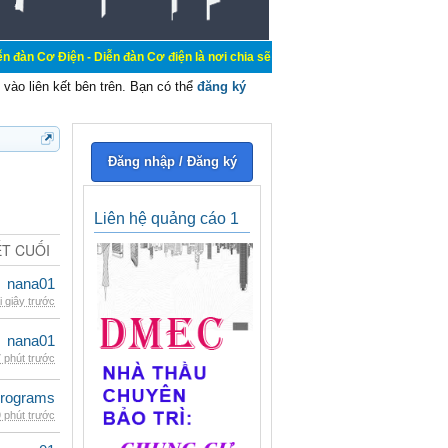
- Diễn đàn Cơ điện là nơi chia sẽ kiến thức kinh nghiệm trong lãnh vực cơ điện
vào liên kết bên trên. Bạn có thể
đăng ký
Đăng nhập / Đăng ký
Liên hệ quảng cáo 1
ẾT CUỐI
nana01
i giây trước
nana01
 phút trước
rograms
 phút trước