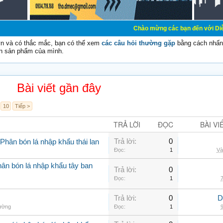
Chào mừng các bạn đến với Diễn đàn Cơ Điện 
vn và có thắc mắc, bạn có thể xem
các câu hỏi thường gặp
bằng cách nhấn 
n sản phẩm của mình.
Bài viết gần đây
10
Tiếp >
TRẢ LỜI
ĐỌC
BÀI VI
Trả lời:
0
Phân bón lá nhập khẩu thái lan
Đọc:
1
Và
ân bón lá nhập khẩu tây ban
Trả lời:
0
Đọc:
1
7
Trả lời:
0
D
hường
Đọc:
1
9