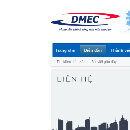
Trang chủ
Diễn đàn
Thành vi
Tìm kiếm diễn đàn
Bài viết gần đây