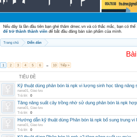
Nếu đây là lần đầu tiên bạn ghé thăm dmec.vn và có thắc mắc, bạn có th
để trở thành thành viên
để bắt đầu đăng bán sản phẩm của mình.
Trang chủ
Diễn đàn
Bài
1
2
3
4
5
6
→
10
Tiếp >
TIÊU ĐỀ
Kỹ thuật dùng phân bón lá npk vi lượng sinh học tăng năng 
nana01
,
Giao lưu
Trả lời:
0
Tăng năng suất cây trồng nhờ sử dụng phân bón lá npk hợp 
nana01
,
Giao lưu
Trả lời:
0
Hướng dẫn kỹ thuật dùng Phân bón lá npk bổ sung trung vi
nana01
,
Giao lưu
Trả lời:
0