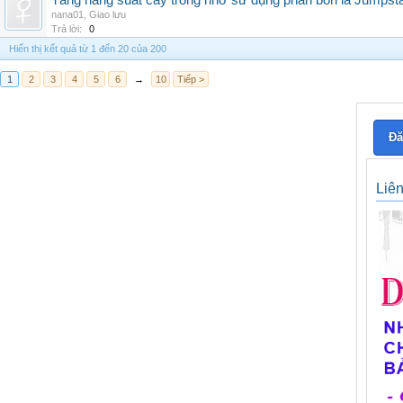
Tăng năng suất cây trồng nhờ sử dụng phân bón lá Jumpsta
nana01
,
Giao lưu
Trả lời:
0
Hiển thị kết quả từ 1 đến 20 của 200
1
2
3
4
5
6
→
10
Tiếp >
Đă
Liê