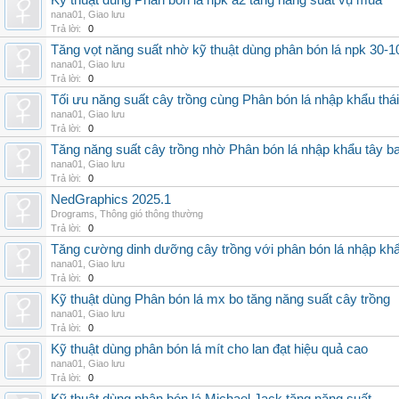
Kỹ thuật dùng Phân bón lá npk a2 tăng năng suất vụ mùa
nana01
,
Giao lưu
Trả lời:
0
Tăng vọt năng suất nhờ kỹ thuật dùng phân bón lá npk 30-1
nana01
,
Giao lưu
Trả lời:
0
Tối ưu năng suất cây trồng cùng Phân bón lá nhập khẩu thái
nana01
,
Giao lưu
Trả lời:
0
Tăng năng suất cây trồng nhờ Phân bón lá nhập khẩu tây b
nana01
,
Giao lưu
Trả lời:
0
NedGraphics 2025.1
Drograms
,
Thông gió thông thường
Trả lời:
0
Tăng cường dinh dưỡng cây trồng với phân bón lá nhập kh
nana01
,
Giao lưu
Trả lời:
0
Kỹ thuật dùng Phân bón lá mx bo tăng năng suất cây trồng
nana01
,
Giao lưu
Trả lời:
0
Kỹ thuật dùng phân bón lá mít cho lan đạt hiệu quả cao
nana01
,
Giao lưu
Trả lời:
0