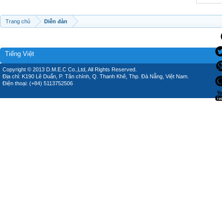
Trang chủ
Diễn đàn
Tiếng Việt
Copyright © 2013 D.M.E.C Co.,Ltd, All Rights Reserved.
Địa chỉ: K190 Lê Duẩn, P. Tân chính, Q. Thanh Khê, Thp. Đà Nẵng, Việt Nam.
Điện thoại: (+84) 5113752506