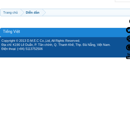
Trang chủ
Diễn đàn
Tiếng Việt
Copyright © 2013 D.M.E.C Co.,Ltd, All Rights Reserved.
Địa chỉ: K190 Lê Duẩn, P. Tân chính, Q. Thanh Khê, Thp. Đà Nẵng, Việt Nam.
Điện thoại: (+84) 5113752506