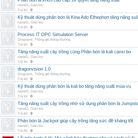
Phân bón lá kno3 cao cấp: Bí quyết tăng năng suất
nana01
,
Giao lưu
Trả lời:
0
Kỹ thuật dùng phân bón lá Kina Ado Ethephon tăng năng suấ
nana01
,
Giao lưu
Trả lời:
0
Process IT OPC Simulation Server
Drograms
,
Thông gió thông thường
Trả lời:
0
Tăng năng suất cây trồng cùng Phân bón lá kali canxi bo
nana01
,
Giao lưu
Trả lời:
0
dragonvision 1.0
Drograms
,
Thông gió thông thường
Trả lời:
0
Kỹ thuật dùng phân bón lá kali bo tăng năng suất mùa vụ
nana01
,
Giao lưu
Trả lời:
0
Tăng năng suất cây trồng nhờ sử dụng phân bón lá Jumpsta
nana01
,
Giao lưu
Trả lời:
0
Phân bón lá Jackpot giúp cây trồng tăng sức đề kháng tốt
nana01
,
Giao lưu
Trả lời:
0