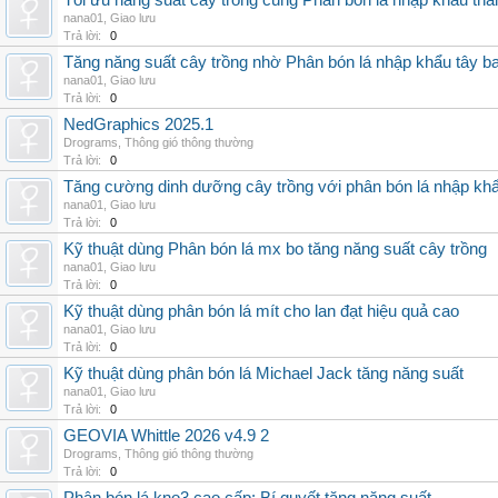
Tối ưu năng suất cây trồng cùng Phân bón lá nhập khẩu thái
nana01
,
Giao lưu
Trả lời:
0
Tăng năng suất cây trồng nhờ Phân bón lá nhập khẩu tây b
nana01
,
Giao lưu
Trả lời:
0
NedGraphics 2025.1
Drograms
,
Thông gió thông thường
Trả lời:
0
Tăng cường dinh dưỡng cây trồng với phân bón lá nhập kh
nana01
,
Giao lưu
Trả lời:
0
Kỹ thuật dùng Phân bón lá mx bo tăng năng suất cây trồng
nana01
,
Giao lưu
Trả lời:
0
Kỹ thuật dùng phân bón lá mít cho lan đạt hiệu quả cao
nana01
,
Giao lưu
Trả lời:
0
Kỹ thuật dùng phân bón lá Michael Jack tăng năng suất
nana01
,
Giao lưu
Trả lời:
0
GEOVIA Whittle 2026 v4.9 2
Drograms
,
Thông gió thông thường
Trả lời:
0