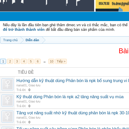
Nếu đây là lần đầu tiên bạn ghé thăm dmec.vn và có thắc mắc, bạn có th
để trở thành thành viên
để bắt đầu đăng bán sản phẩm của mình.
Trang chủ
Diễn đàn
Bài
1
2
3
4
5
6
→
10
Tiếp >
TIÊU ĐỀ
Hướng dẫn kỹ thuật dùng Phân bón lá npk bổ sung trung vi
nana01
,
Giao lưu
Trả lời:
0
Kỹ thuật dùng Phân bón lá npk a2 tăng năng suất vụ mùa
nana01
,
Giao lưu
Trả lời:
0
Tăng vọt năng suất nhờ kỹ thuật dùng phân bón lá npk 30-1
nana01
,
Giao lưu
Trả lời:
0