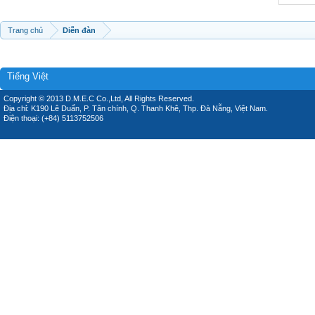
Trang chủ
Diễn đàn
Tiếng Việt
Copyright © 2013 D.M.E.C Co.,Ltd, All Rights Reserved.
Địa chỉ: K190 Lê Duẩn, P. Tân chính, Q. Thanh Khê, Thp. Đà Nẵng, Việt Nam.
Điện thoại: (+84) 5113752506