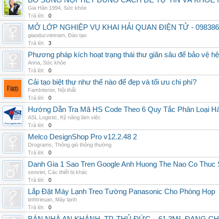
BỔ SUNG NỘI TIẾT ĐÚNG CÁCH ĐỂ TỰ TIN VÀ KHỎE 
Gia Hân 1994
,
Sức khỏe
Trả lời:
0
MỞ LỚP NGHIỆP VỤ KHAI HẢI QUAN ĐIỆN TỬ - 098386
giaoducvietnam
,
Đào tạo
Trả lời:
3
Phương pháp kích hoạt trạng thái thư giãn sâu để bảo vệ h
Anna
,
Sức khỏe
Trả lời:
0
Cải tạo biệt thự như thế nào để đẹp và tối ưu chi phí?
FamInterior
,
Nội thất
Trả lời:
0
Hướng Dẫn Tra Mã HS Code Theo 6 Quy Tắc Phân Loại H
ASL Logistic
,
Kỹ năng làm việc
Trả lời:
0
Melco DesignShop Pro v12.2.48 2
Drograms
,
Thông gió thông thường
Trả lời:
0
Danh Gia 1 Sao Tren Google Anh Huong The Nao Co Thuc
seoviet
,
Các thiết bị khác
Trả lời:
0
Lắp Đặt Máy Lạnh Treo Tường Panasonic Cho Phòng Họp
tinhtrieuan
,
Máy lạnh
Trả lời:
0