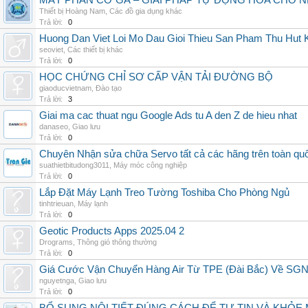
MÁY PHÂN CỠ GÀ – GIẢI PHÁP TỰ ĐỘNG HÓA CHO N
Thiết bị Hoàng Nam
,
Các đồ gia dụng khác
Trả lời:
0
Huong Dan Viet Loi Mo Dau Gioi Thieu San Pham Thu Hut
seoviet
,
Các thiết bị khác
Trả lời:
0
HỌC CHỨNG CHỈ SƠ CẤP VẬN TẢI ĐƯỜNG BỘ
giaoducvietnam
,
Đào tạo
Trả lời:
3
Giai ma cac thuat ngu Google Ads tu A den Z de hieu nhat
danaseo
,
Giao lưu
Trả lời:
0
Chuyên Nhận sửa chữa Servo tất cả các hãng trên toàn quốc,
suathietbitudong3011
,
Máy móc công nghiệp
Trả lời:
0
Lắp Đặt Máy Lạnh Treo Tường Toshiba Cho Phòng Ngủ
tinhtrieuan
,
Máy lạnh
Trả lời:
0
Geotic Products Apps 2025.04 2
Drograms
,
Thông gió thông thường
Trả lời:
0
Giá Cước Vận Chuyển Hàng Air Từ TPE (Đài Bắc) Về SG
nguyetnga
,
Giao lưu
Trả lời:
0