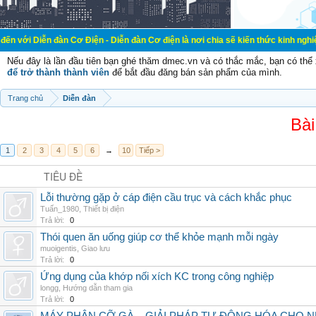
đàn Cơ Điện - Diễn đàn Cơ điện là nơi chia sẽ kiến thức kinh nghiệm trong lãnh
Nếu đây là lần đầu tiên bạn ghé thăm dmec.vn và có thắc mắc, bạn có th
để trở thành thành viên
để bắt đầu đăng bán sản phẩm của mình.
Trang chủ
Diễn đàn
Bài
1
2
3
4
5
6
→
10
Tiếp >
TIÊU ĐỀ
Lỗi thường gặp ở cáp điện cầu trục và cách khắc phục
Tuấn_1980
,
Thiết bị điện
Trả lời:
0
Thói quen ăn uống giúp cơ thể khỏe mạnh mỗi ngày
muoigentis
,
Giao lưu
Trả lời:
0
Ứng dụng của khớp nối xích KC trong công nghiệp
longg
,
Hướng dẫn tham gia
Trả lời:
0