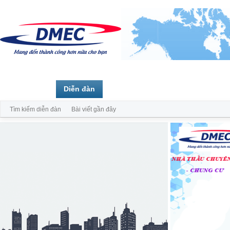
Trang chủ
Diễn đàn
Thành viên
Tìm kiếm diễn đàn
Bài viết gần đây