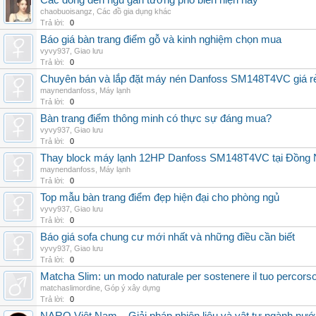
Các dòng đèn ngủ gắn tường phổ biến hiện nay
chaobuoisangz
,
Các đồ gia dụng khác
Trả lời:
0
Báo giá bàn trang điểm gỗ và kinh nghiệm chọn mua
vyvy937
,
Giao lưu
Trả lời:
0
Chuyên bán và lắp đặt máy nén Danfoss SM148T4VC giá rẻ,
maynendanfoss
,
Máy lạnh
Trả lời:
0
Bàn trang điểm thông minh có thực sự đáng mua?
vyvy937
,
Giao lưu
Trả lời:
0
Thay block máy lạnh 12HP Danfoss SM148T4VC tại Đồng Nai
maynendanfoss
,
Máy lạnh
Trả lời:
0
Top mẫu bàn trang điểm đẹp hiện đại cho phòng ngủ
vyvy937
,
Giao lưu
Trả lời:
0
Báo giá sofa chung cư mới nhất và những điều cần biết
vyvy937
,
Giao lưu
Trả lời:
0
Matcha Slim: un modo naturale per sostenere il tuo percors
matchaslimordine
,
Góp ý xây dựng
Trả lời:
0