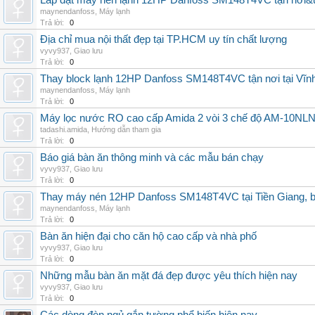
Lắp đặt máy nén lạnh 12HP Danfoss SM148T4VC tận nơi&uy
maynendanfoss
,
Máy lạnh
Trả lời:
0
Địa chỉ mua nội thất đẹp tại TP.HCM uy tín chất lượng
vyvy937
,
Giao lưu
Trả lời:
0
Thay block lạnh 12HP Danfoss SM148T4VC tận nơi tại Vĩnh 
maynendanfoss
,
Máy lạnh
Trả lời:
0
Máy lọc nước RO cao cấp Amida 2 vòi 3 chế độ AM-10NLNB2
tadashi.amida
,
Hướng dẫn tham gia
Trả lời:
0
Báo giá bàn ăn thông minh và các mẫu bán chạy
vyvy937
,
Giao lưu
Trả lời:
0
Thay máy nén 12HP Danfoss SM148T4VC tại Tiền Giang, b
maynendanfoss
,
Máy lạnh
Trả lời:
0
Bàn ăn hiện đại cho căn hộ cao cấp và nhà phố
vyvy937
,
Giao lưu
Trả lời:
0
Những mẫu bàn ăn mặt đá đẹp được yêu thích hiện nay
vyvy937
,
Giao lưu
Trả lời:
0