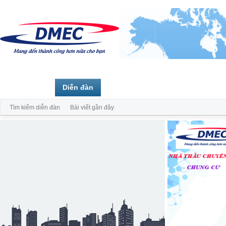
Trang chủ
Diễn đàn
Thành viên
Tìm kiếm diễn đàn
Bài viết gần đây