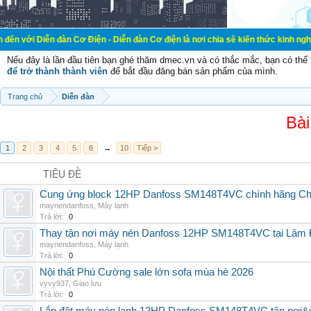
đàn Cơ Điện - Diễn đàn Cơ điện là nơi chia sẽ kiến thức kinh nghiệm trong lãn
Nếu đây là lần đầu tiên bạn ghé thăm dmec.vn và có thắc mắc, bạn có th
để trở thành thành viên
để bắt đầu đăng bán sản phẩm của mình.
Trang chủ
Diễn đàn
Bài
1
2
3
4
5
6
→
10
Tiếp >
TIÊU ĐỀ
Cung ứng block 12HP Danfoss SM148T4VC chính hãng China
maynendanfoss
,
Máy lạnh
Trả lời:
0
Thay tận nơi máy nén Danfoss 12HP SM148T4VC tại Lâm Đ
maynendanfoss
,
Máy lạnh
Trả lời:
0
Nội thất Phú Cường sale lớn sofa mùa hè 2026
vyvy937
,
Giao lưu
Trả lời:
0