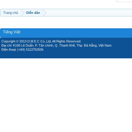
Trang chủ
Diễn đàn
Tiếng Việt
Copyright © 2013 D.M.E.C Co.,Ltd, All Rights Reserved.
Địa chỉ: K190 Lê Duẩn, P. Tân chính, Q. Thanh Khê, Thp. Đà Nẵng, Việt Nam.
Điện thoại: (+84) 5113752506