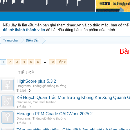
C
Nếu đây là lần đầu tiên bạn ghé thăm dmec.vn và có thắc mắc, bạn có th
để trở thành thành viên
để bắt đầu đăng bán sản phẩm của mình.
Trang chủ
Diễn đàn
Bài
1
2
3
4
5
6
→
10
Tiếp >
TIÊU ĐỀ
HighScore plus 5.3 2
Drograms
,
Thông gió thông thường
Trả lời:
0
Kế Hoạch Quan Trắc Môi Trường Không Khí Xung Quanh
nhattinseo
,
Các thiết bị khác
Trả lời:
0
Hexagon PPM Coade CADWorx 2025 2
Drograms
,
Thông gió thông thường
Trả lời:
0