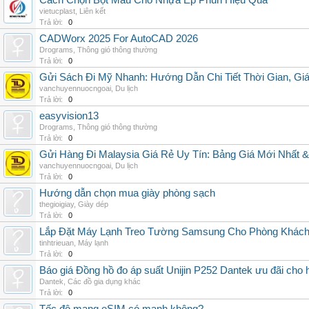
Cách Chọn Bột Màu Cho Nhựa Ép Phun Hiệu Quả
vietucplast
,
Liên kết
Trả lời:
0
CADWorx 2025 For AutoCAD 2026
Drograms
,
Thông gió thông thường
Trả lời:
0
Gửi Sách Đi Mỹ Nhanh: Hướng Dẫn Chi Tiết Thời Gian, G
vanchuyennuocngoai
,
Du lịch
Trả lời:
0
easyvision13
Drograms
,
Thông gió thông thường
Trả lời:
0
Gửi Hàng Đi Malaysia Giá Rẻ Uy Tín: Bảng Giá Mới Nhất 
vanchuyennuocngoai
,
Du lịch
Trả lời:
0
Hướng dẫn chọn mua giày phòng sạch
thegioigiay
,
Giày dép
Trả lời:
0
Lắp Đặt Máy Lạnh Treo Tường Samsung Cho Phòng Khác
tinhtrieuan
,
Máy lạnh
Trả lời:
0
Báo giá Đồng hồ đo áp suất Unijin P252 Dantek ưu đãi cho h
Dantek
,
Các đồ gia dụng khác
Trả lời:
0