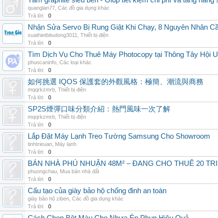
Tấm graphite siêu bền - Giúp tiết kiệm chi phí và tăng năng 
quanglan77
,
Các đồ gia dụng khác
Trả lời:
0
Nhận Sửa Servo Bị Rung Giật Khi Chạy, 8 Nguyên Nhân C
suathietbitudong3011
,
Thiết bị điện
Trả lời:
0
Tìm Dịch Vụ Cho Thuê Máy Photocopy tại Thông Tây Hội U
phuocaninfo
,
Các loại khác
Trả lời:
0
如何挑選 IQOS 保護套的外觀風格：極簡、潮流與商務
mqqrkzmrb
,
Thiết bị điện
Trả lời:
0
SP2S煙彈口味分類介紹：熱門風味一次了解
mqqrkzmrb
,
Thiết bị điện
Trả lời:
0
Lắp Đặt Máy Lạnh Treo Tường Samsung Cho Showroom
tinhtrieuan
,
Máy lạnh
Trả lời:
0
BÁN NHÀ PHÚ NHUẬN 48M² – ĐANG CHO THUÊ 20 TRIỆ
phuongchau
,
Mua bán nhà đất
Trả lời:
0
Cấu tạo của giày bảo hộ chống đinh an toàn
giày bảo hộ ziben
,
Các đồ gia dụng khác
Trả lời:
0