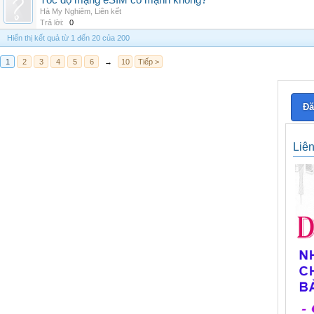
Tốc độ mạng eSIM có mạnh không?
Hà My Nghiêm
,
Liên kết
Trả lời:
0
Hiển thị kết quả từ 1 đến 20 của 200
1
2
3
4
5
6
→
10
Tiếp >
Đă
Liê