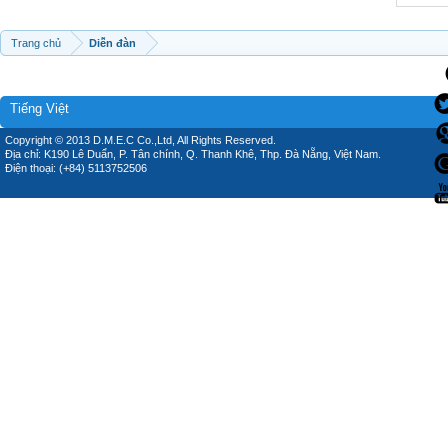
Trang chủ
Diễn đàn
Tiếng Việt
Copyright © 2013 D.M.E.C Co.,Ltd, All Rights Reserved.
Địa chỉ: K190 Lê Duẩn, P. Tân chính, Q. Thanh Khê, Thp. Đà Nẵng, Việt Nam.
Điện thoại: (+84) 5113752506