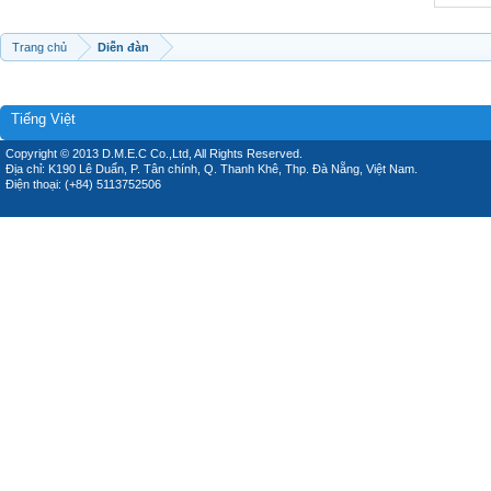
Trang chủ
Diễn đàn
Tiếng Việt
Copyright © 2013 D.M.E.C Co.,Ltd, All Rights Reserved.
Địa chỉ: K190 Lê Duẩn, P. Tân chính, Q. Thanh Khê, Thp. Đà Nẵng, Việt Nam.
Điện thoại: (+84) 5113752506