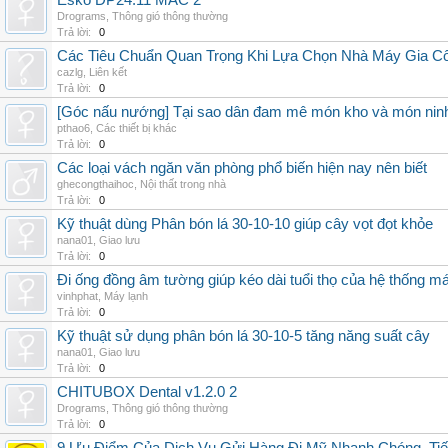
Esko DP24.11 MAC 2
Drograms
,
Thông gió thông thường
Trả lời:
0
Các Tiêu Chuẩn Quan Trọng Khi Lựa Chọn Nhà Máy Gia 
cazlg
,
Liên kết
Trả lời:
0
[Góc nấu nướng] Tại sao dân đam mê món kho và món ninh
pthao6
,
Các thiết bị khác
Trả lời:
0
Các loại vách ngăn văn phòng phổ biến hiện nay nên biết
ghecongthaihoc
,
Nội thất trong nhà
Trả lời:
0
Kỹ thuật dùng Phân bón lá 30-10-10 giúp cây vọt đọt khỏe
nana01
,
Giao lưu
Trả lời:
0
Đi ống đồng âm tường giúp kéo dài tuổi thọ của hệ thống m
vinhphat
,
Máy lạnh
Trả lời:
0
Kỹ thuật sử dụng phân bón lá 30-10-5 tăng năng suất cây
nana01
,
Giao lưu
Trả lời:
0
CHITUBOX Dental v1.2.0 2
Drograms
,
Thông gió thông thường
Trả lời:
0