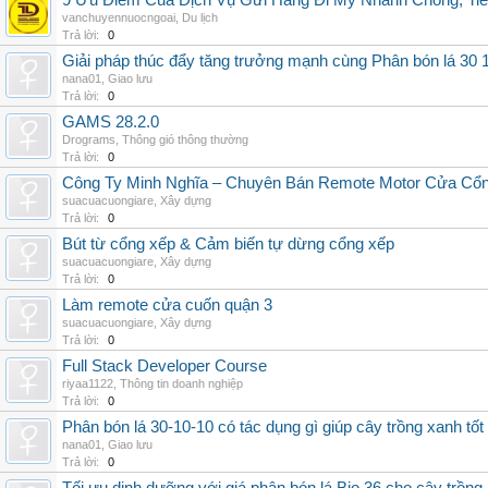
9 Ưu Điểm Của Dịch Vụ Gửi Hàng Đi Mỹ Nhanh Chóng, Tiế
vanchuyennuocngoai
,
Du lịch
Trả lời:
0
Giải pháp thúc đẩy tăng trưởng mạnh cùng Phân bón lá 30 1
nana01
,
Giao lưu
Trả lời:
0
GAMS 28.2.0
Drograms
,
Thông gió thông thường
Trả lời:
0
Công Ty Minh Nghĩa – Chuyên Bán Remote Motor Cửa Cổn
suacuacuongiare
,
Xây dựng
Trả lời:
0
Bút từ cổng xếp & Cảm biến tự dừng cổng xếp
suacuacuongiare
,
Xây dựng
Trả lời:
0
Làm remote cửa cuốn quận 3
suacuacuongiare
,
Xây dựng
Trả lời:
0
Full Stack Developer Course
riyaa1122
,
Thông tin doanh nghiệp
Trả lời:
0
Phân bón lá 30-10-10 có tác dụng gì giúp cây trồng xanh tốt
nana01
,
Giao lưu
Trả lời:
0