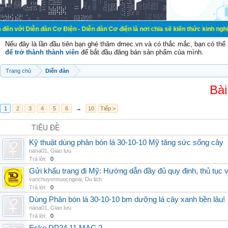
ễn đàn Cơ Điện - Diễn đàn Cơ điện là nơi chia sẽ kiến thức kinh nghiệm trong 
Nếu đây là lần đầu tiên bạn ghé thăm dmec.vn và có thắc mắc, bạn có th
để trở thành thành viên
để bắt đầu đăng bán sản phẩm của mình.
Trang chủ
Diễn đàn
Bài
1
2
3
4
5
6
→
10
Tiếp >
TIÊU ĐỀ
Kỹ thuật dùng phân bón lá 30-10-10 Mỹ tăng sức sống cây
nana01
,
Giao lưu
Trả lời:
0
Gửi khẩu trang đi Mỹ: Hướng dẫn đầy đủ quy định, thủ tục 
vanchuyennuocngoai
,
Du lịch
Trả lời:
0
Dùng Phân bón lá 30-10-10 bm dưỡng lá cây xanh bền lâu!
nana01
,
Giao lưu
Trả lời:
0