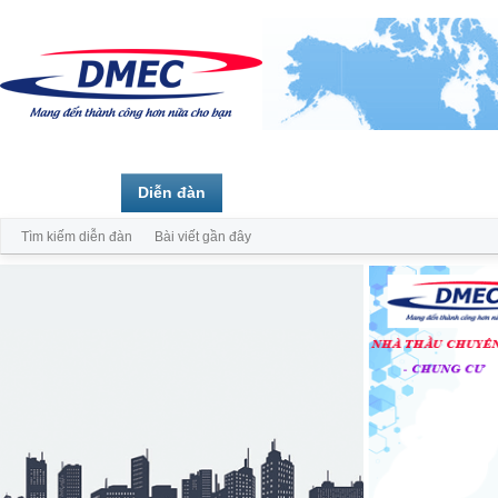
Trang chủ
Diễn đàn
Thành viên
Tìm kiếm diễn đàn
Bài viết gần đây