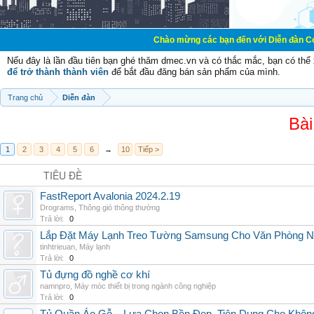
Chào mừng các bạn đến với Diễn đàn Cơ Điện - Diễn đ
Nếu đây là lần đầu tiên bạn ghé thăm dmec.vn và có thắc mắc, bạn có th
để trở thành thành viên
để bắt đầu đăng bán sản phẩm của mình.
Trang chủ
Diễn đàn
Bài
1
2
3
4
5
6
→
10
Tiếp >
TIÊU ĐỀ
FastReport Avalonia 2024.2.19
Drograms
,
Thông gió thông thường
Trả lời:
0
Lắp Đặt Máy Lạnh Treo Tường Samsung Cho Văn Phòng 
tinhtrieuan
,
Máy lạnh
Trả lời:
0
Tủ đựng đồ nghề cơ khí
namnpro
,
Máy móc thiết bị trong ngành công nghiệp
Trả lời:
0