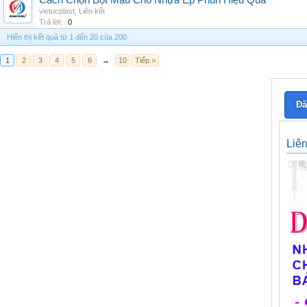
Cách Chọn Bột Màu Cho Nhựa Ép Phun Hiệu Quả
vietucplast
,
Liên kết
Trả lời:
0
Hiển thị kết quả từ 1 đến 20 của 200
1
2
3
4
5
6
→
10
Tiếp >
Đă
Liê