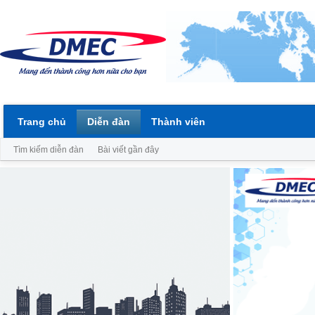
Trang chủ
Diễn đàn
Thành viên
Tìm kiếm diễn đàn
Bài viết gần đây