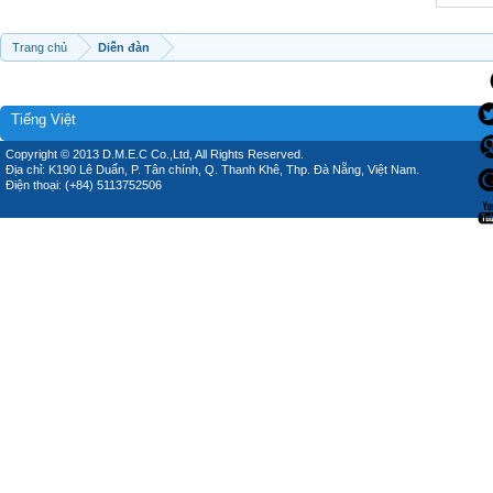
Trang chủ
Diễn đàn
Tiếng Việt
Copyright © 2013 D.M.E.C Co.,Ltd, All Rights Reserved.
Địa chỉ: K190 Lê Duẩn, P. Tân chính, Q. Thanh Khê, Thp. Đà Nẵng, Việt Nam.
Điện thoại: (+84) 5113752506