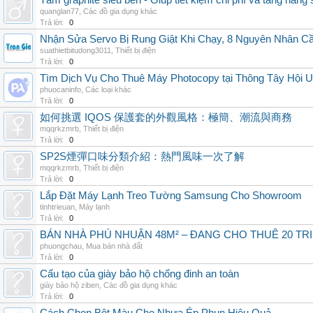
Tấm graphite siêu bền - Giúp tiết kiệm chi phí và tăng năng 
quanglan77
,
Các đồ gia dụng khác
Trả lời:
0
Nhận Sửa Servo Bị Rung Giật Khi Chạy, 8 Nguyên Nhân C
suathietbitudong3011
,
Thiết bị điện
Trả lời:
0
Tìm Dịch Vụ Cho Thuê Máy Photocopy tại Thông Tây Hội U
phuocaninfo
,
Các loại khác
Trả lời:
0
如何挑選 IQOS 保護套的外觀風格：極簡、潮流與商務
mqqrkzmrb
,
Thiết bị điện
Trả lời:
0
SP2S煙彈口味分類介紹：熱門風味一次了解
mqqrkzmrb
,
Thiết bị điện
Trả lời:
0
Lắp Đặt Máy Lạnh Treo Tường Samsung Cho Showroom
tinhtrieuan
,
Máy lạnh
Trả lời:
0
BÁN NHÀ PHÚ NHUẬN 48M² – ĐANG CHO THUÊ 20 TRIỆ
phuongchau
,
Mua bán nhà đất
Trả lời:
0
Cấu tạo của giày bảo hộ chống đinh an toàn
giày bảo hộ ziben
,
Các đồ gia dụng khác
Trả lời:
0