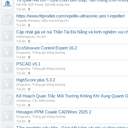
Tủ Quần Áo Gỗ – Lựa Chọn Bền Đẹp, Tiện Dụng Cho Khôn
Nội thất SDP Home
,
Nội thất trong nhà
Trả lời:
0
https://www.fitprodiet.com/repellio-ultrasonic-pes t-repeller/
Repellio Reviews
,
Điều hoà không khí
Trả lời:
0
Cập nhật giá vé núi Thần Tài Đà Nẵng và kinh nghiệm vui c
todiepnguyen
,
Du lịch
Trả lời:
0
EcoStruxure Control Expert 16.2
Drograms
,
Thông gió thông thường
Trả lời:
0
PSCAD v5.1
Drograms
,
Thông gió thông thường
Trả lời:
0
HighScore plus 5.3 2
Drograms
,
Thông gió thông thường
Trả lời:
0
Kế Hoạch Quan Trắc Môi Trường Không Khí Xung Quanh
nhattinseo
,
Các thiết bị khác
Trả lời:
0
Hexagon PPM Coade CADWorx 2025 2
Drograms
,
Thông gió thông thường
Trả lời:
0