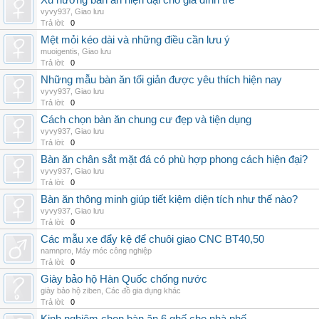
Xu hướng bàn ăn hiện đại cho gia đình trẻ
vyvy937
,
Giao lưu
Trả lời:
0
Mệt mỏi kéo dài và những điều cần lưu ý
muoigentis
,
Giao lưu
Trả lời:
0
Những mẫu bàn ăn tối giản được yêu thích hiện nay
vyvy937
,
Giao lưu
Trả lời:
0
Cách chọn bàn ăn chung cư đẹp và tiện dụng
vyvy937
,
Giao lưu
Trả lời:
0
Bàn ăn chân sắt mặt đá có phù hợp phong cách hiện đại?
vyvy937
,
Giao lưu
Trả lời:
0
Bàn ăn thông minh giúp tiết kiệm diện tích như thế nào?
vyvy937
,
Giao lưu
Trả lời:
0
Các mẫu xe đẩy kệ để chuôi giao CNC BT40,50
namnpro
,
Máy móc công nghiệp
Trả lời:
0
Giày bảo hộ Hàn Quốc chống nước
giày bảo hộ ziben
,
Các đồ gia dụng khác
Trả lời:
0