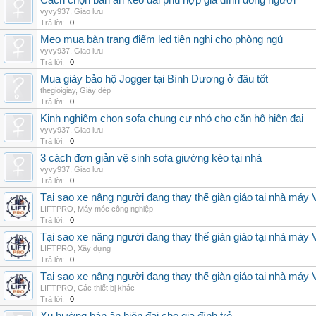
Cách chọn bàn ăn kéo dài phù hợp gia đình đông người
vyvy937
,
Giao lưu
Trả lời:
0
Mẹo mua bàn trang điểm led tiện nghi cho phòng ngủ
vyvy937
,
Giao lưu
Trả lời:
0
Mua giày bảo hộ Jogger tại Bình Dương ở đâu tốt
thegioigiay
,
Giày dép
Trả lời:
0
Kinh nghiệm chọn sofa chung cư nhỏ cho căn hộ hiện đại
vyvy937
,
Giao lưu
Trả lời:
0
3 cách đơn giản vệ sinh sofa giường kéo tại nhà
vyvy937
,
Giao lưu
Trả lời:
0
Tại sao xe nâng người đang thay thế giàn giáo tại nhà máy
LIFTPRO
,
Máy móc công nghiệp
Trả lời:
0
Tại sao xe nâng người đang thay thế giàn giáo tại nhà máy
LIFTPRO
,
Xây dựng
Trả lời:
0
Tại sao xe nâng người đang thay thế giàn giáo tại nhà máy
LIFTPRO
,
Các thiết bị khác
Trả lời:
0