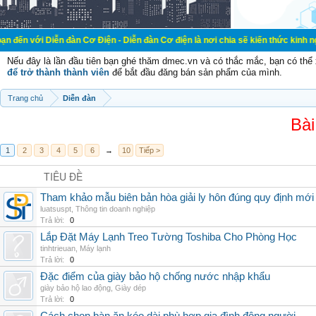
ễn đàn Cơ Điện - Diễn đàn Cơ điện là nơi chia sẽ kiến thức kinh nghiệm trong l
Nếu đây là lần đầu tiên bạn ghé thăm dmec.vn và có thắc mắc, bạn có th
để trở thành thành viên
để bắt đầu đăng bán sản phẩm của mình.
Trang chủ
Diễn đàn
Bài
1
2
3
4
5
6
→
10
Tiếp >
TIÊU ĐỀ
Tham khảo mẫu biên bản hòa giải ly hôn đúng quy định mới
luatsuspt
,
Thông tin doanh nghiệp
Trả lời:
0
Lắp Đặt Máy Lạnh Treo Tường Toshiba Cho Phòng Học
tinhtrieuan
,
Máy lạnh
Trả lời:
0
Đặc điểm của giày bảo hộ chống nước nhập khẩu
giày bảo hộ lao động
,
Giày dép
Trả lời:
0