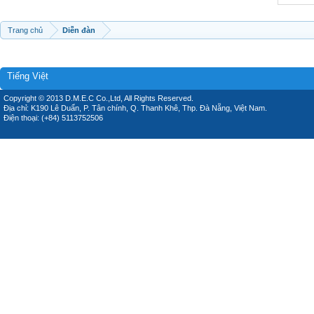
Trang chủ
Diễn đàn
Tiếng Việt
Copyright © 2013 D.M.E.C Co.,Ltd, All Rights Reserved.
Địa chỉ: K190 Lê Duẩn, P. Tân chính, Q. Thanh Khê, Thp. Đà Nẵng, Việt Nam.
Điện thoại: (+84) 5113752506