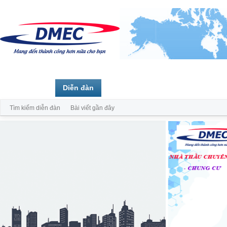
Trang chủ
Diễn đàn
Thành viên
Tìm kiếm diễn đàn
Bài viết gần đây