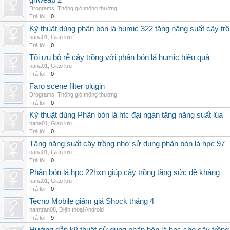
grlweap 2
Drograms
,
Thông gió thông thường
Trả lời:
0
Kỹ thuật dùng phân bón lá humic 322 tăng năng suất cây tr
nana01
,
Giao lưu
Trả lời:
0
Tối ưu bộ rễ cây trồng với phân bón lá humic hiệu quả
nana01
,
Giao lưu
Trả lời:
0
Faro scene filter plugin
Drograms
,
Thông gió thông thường
Trả lời:
0
Kỹ thuật dùng Phân bón lá htc đại ngàn tăng năng suất lúa
nana01
,
Giao lưu
Trả lời:
0
Tăng năng suất cây trồng nhờ sử dụng phân bón lá hpc 97
nana01
,
Giao lưu
Trả lời:
0
Phân bón lá hpc 22hxn giúp cây trồng tăng sức đề kháng
nana01
,
Giao lưu
Trả lời:
0
Tecno Mobile giảm giá Shock tháng 4
namtran08
,
Điện thoại Android
Trả lời:
9