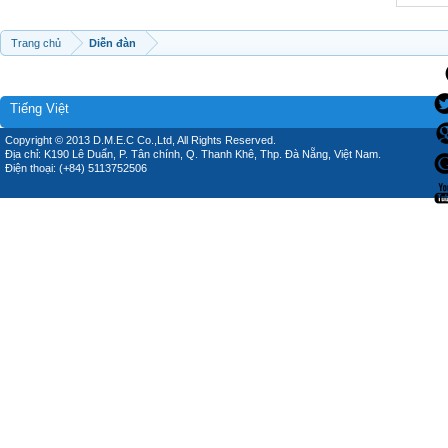
Trang chủ
Diễn đàn
Tiếng Việt
Copyright © 2013 D.M.E.C Co.,Ltd, All Rights Reserved.
Địa chỉ: K190 Lê Duẩn, P. Tân chính, Q. Thanh Khê, Thp. Đà Nẵng, Việt Nam.
Điện thoại: (+84) 5113752506