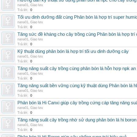
Hướng dẫn kỹ thuật sử dụng phân bón lá hpc cho cây trồng
nana01
,
Giao lưu
Trả lời:
0
Tối ưu dinh dưỡng đất cùng Phân bón lá hợp trí super humi
nana01
,
Giao lưu
Trả lời:
0
Tăng sức đề kháng cho cây trồng cùng Phân bón lá hợp trí 
nana01
,
Giao lưu
Trả lời:
0
Kỹ thuật dùng phân bón lá hợp trí tối ưu dinh dưỡng cây
nana01
,
Giao lưu
Trả lời:
0
Tăng năng suất cây trồng cùng phân bón lá hỗn hợp npk an
nana01
,
Giao lưu
Trả lời:
0
Tăng năng suất bền vững cùng kỹ thuật dùng Phân bón lá h
nana01
,
Giao lưu
Trả lời:
0
Phân bón lá Hi Canxi giúp cây trồng cứng cáp tăng năng su
nana01
,
Giao lưu
Trả lời:
0
Tăng năng suất cây trồng nhờ sử dụng phân bón lá hi boron
nana01
,
Giao lưu
Trả lời:
0