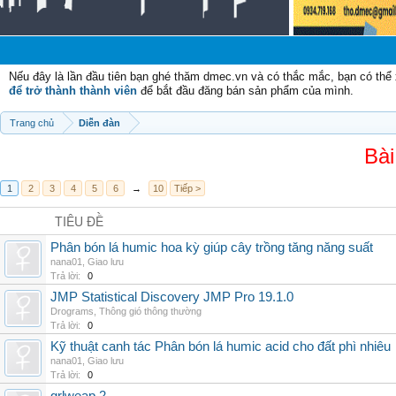
Nếu đây là lần đầu tiên bạn ghé thăm dmec.vn và có thắc mắc, bạn có th
để trở thành thành viên
để bắt đầu đăng bán sản phẩm của mình.
Trang chủ
Diễn đàn
Bài
1
2
3
4
5
6
→
10
Tiếp >
TIÊU ĐỀ
Phân bón lá humic hoa kỳ giúp cây trồng tăng năng suất
nana01
,
Giao lưu
Trả lời:
0
JMP Statistical Discovery JMP Pro 19.1.0
Drograms
,
Thông gió thông thường
Trả lời:
0
Kỹ thuật canh tác Phân bón lá humic acid cho đất phì nhiêu
nana01
,
Giao lưu
Trả lời:
0