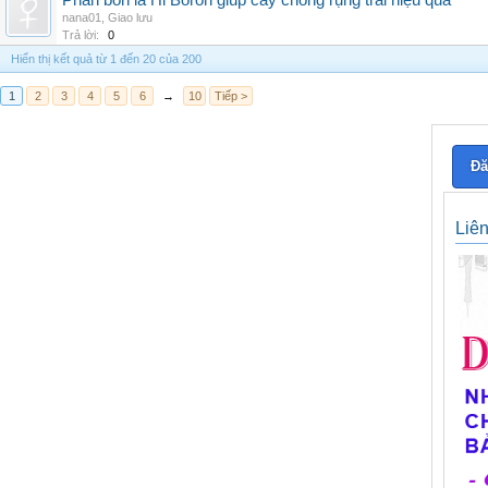
Phân bón lá Hi Boron giúp cây chống rụng trái hiệu quả
nana01
,
Giao lưu
Trả lời:
0
Hiển thị kết quả từ 1 đến 20 của 200
1
2
3
4
5
6
→
10
Tiếp >
Đă
Liê