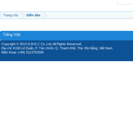
Trang chủ
Diễn đàn
Tiếng Việt
Copyright © 2013 D.M.E.C Co.,Ltd, All Rights Reserved.
Địa chỉ: K190 Lê Duẩn, P. Tân chính, Q. Thanh Khê, Thp. Đà Nẵng, Việt Nam.
Điện thoại: (+84) 5113752506