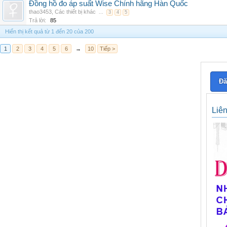
Đồng hồ đo áp suất Wise Chính hãng Hàn Quốc
thao3453
,
Các thiết bị khác
...
3
4
5
Trả lời:
85
Hiển thị kết quả từ 1 đến 20 của 200
1
2
3
4
5
6
→
10
Tiếp >
Đă
Liê