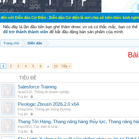
đàn Cơ Điện - Diễn đàn Cơ điện là nơi chia sẽ kiến thức kinh nghiệm trong lãn
Nếu đây là lần đầu tiên bạn ghé thăm dmec.vn và có thắc mắc, bạn có th
để trở thành thành viên
để bắt đầu đăng bán sản phẩm của mình.
Trang chủ
Diễn đàn
Bài
1
2
3
4
5
6
→
10
Tiếp >
TIÊU ĐỀ
Salesforce Training
riyaa1122
,
Thông tin doanh nghiệp
Trả lời:
0
Pixologic Zbrush 2026.2.0 x64
Drograms
,
Thông gió thông thường
Trả lời:
0
Thang Tời Hàng, Thang nâng hàng thủy lực, Thang nâng hà
thao3453
,
Các thiết bị khác
Trả lời:
5