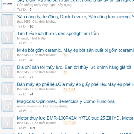
Sky Light: Xưởng sản xuất cửa chống cháy uy tín tại Nghệ 
Cửa chống cháy Sky Light
,
Xây dựng
Trả lời:
0
Sàn nâng hạ tự động, Dock Leveler, Sàn nâng kho xưởng, S
thao3453
,
Các thiết bị khác
Trả lời:
10
Tìm hiểu kích thước đèn spotlight âm trần
Nhunglt
,
Thiết bị điện
Trả lời:
0
M ép bột gốm ceramic, Máy ép bột sản xuất bi gốm (cerami
thao3453
,
Các thiết bị khác
...
2
Trả lời:
20
Địa chỉ bán tời thủy lực, Bán tời thủy lực chính hãng giá tốt
thao3453
,
Các thiết bị khác
...
2
Trả lời:
27
Bán máy ép phế liệu,Giá máy ép giấy phế liệu,Máy ép phế li
thao3453
,
Các thiết bị khác
...
2
3
4
Trả lời:
74
Magicoa: Opiniones, Beneficios y Cómo Funciona
magicoacomprar
,
Góp ý xây dựng
Trả lời:
0
Motor thuỷ lực BMR-100P43AIIY/T10 trục 25 ZIHYD, Motor
thao3453
,
Các thiết bị khác
...
7
8
9
Trả lời:
169