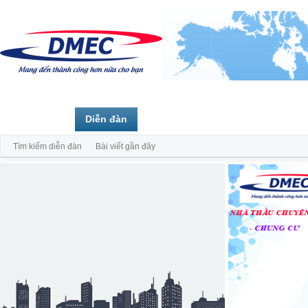
Trang chủ
Diễn đàn
Thành viên
Tìm kiếm diễn đàn
Bài viết gần đây