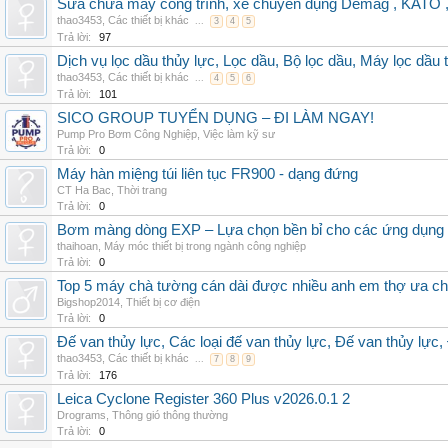
Sửa chữa máy công trình, xe chuyên dụng Demag , KAT
thao3453
,
Các thiết bị khác
...
3
4
5
Trả lời:
97
Dịch vụ lọc dầu thủy lực, Lọc dầu, Bộ lọc dầu, Máy lọc dầu 
thao3453
,
Các thiết bị khác
...
4
5
6
Trả lời:
101
SICO GROUP TUYỂN DỤNG – ĐI LÀM NGAY!
Pump Pro Bơm Công Nghiệp
,
Việc làm kỹ sư
Trả lời:
0
Máy hàn miệng túi liên tục FR900 - dạng đứng
CT Ha Bac
,
Thời trang
Trả lời:
0
Bơm màng dòng EXP – Lựa chọn bền bỉ cho các ứng dụng
thaihoan
,
Máy móc thiết bị trong ngành công nghiệp
Trả lời:
0
Top 5 máy chà tường cán dài được nhiều anh em thợ ưa c
Bigshop2014
,
Thiết bị cơ điện
Trả lời:
0
Đế van thủy lực, Các loại đế van thủy lực, Đế van thủy lực,
thao3453
,
Các thiết bị khác
...
7
8
9
Trả lời:
176
Leica Cyclone Register 360 Plus v2026.0.1 2
Drograms
,
Thông gió thông thường
Trả lời:
0