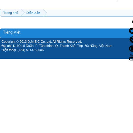
Trang chủ
Diễn đàn
Tiếng Việt
Copyright © 2013 D.M.E.C Co.,Ltd, All Rights Reserved.
Địa chỉ: K190 Lê Duẩn, P. Tân chính, Q. Thanh Khê, Thp. Đà Nẵng, Việt Nam.
Điện thoại: (+84) 5113752506