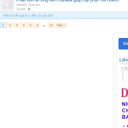
Phân bón lá rong biển Canada giúp cây phục hồi nhanh
nana01
,
Giao lưu
Trả lời:
0
Hiển thị kết quả từ 1 đến 20 của 200
1
2
3
4
5
6
→
10
Tiếp >
Đă
Liê