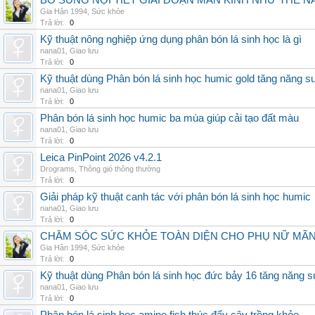
BỔ SUNG NỘI TIẾT GIAI ĐOẠN MÃN KINH NHƯ THẾ 
Gia Hân 1994
,
Sức khỏe
Trả lời:
0
Kỹ thuật nông nghiệp ứng dụng phân bón lá sinh học là gì
nana01
,
Giao lưu
Trả lời:
0
Kỹ thuật dùng Phân bón lá sinh học humic gold tăng năng s
nana01
,
Giao lưu
Trả lời:
0
Phân bón lá sinh học humic ba mùa giúp cải tạo đất màu
nana01
,
Giao lưu
Trả lời:
0
Leica PinPoint 2026 v4.2.1
Drograms
,
Thông gió thông thường
Trả lời:
0
Giải pháp kỹ thuật canh tác với phân bón lá sinh học humic
nana01
,
Giao lưu
Trả lời:
0
CHĂM SÓC SỨC KHỎE TOÀN DIỆN CHO PHỤ NỮ MÃN 
Gia Hân 1994
,
Sức khỏe
Trả lời:
0
Kỹ thuật dùng Phân bón lá sinh học đức bảy 16 tăng năng s
nana01
,
Giao lưu
Trả lời:
0