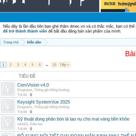
Nếu đây là lần đầu tiên bạn ghé thăm dmec.vn và có thắc mắc, bạn có th
để trở thành thành viên
để bắt đầu đăng bán sản phẩm của mình.
Trang chủ
Diễn đàn
Bài
1
2
3
4
5
6
→
10
Tiếp >
TIÊU ĐỀ
CemVision v4.0
Drograms
,
Thông gió thông thường
Trả lời:
0
Keysight SystemVue 2025
Drograms
,
Thông gió thông thường
Trả lời:
0
Kỹ thuật dùng phân bón lá tạo nụ cho mai vàng bền khỏe
nana01
,
Giao lưu
Trả lời:
0