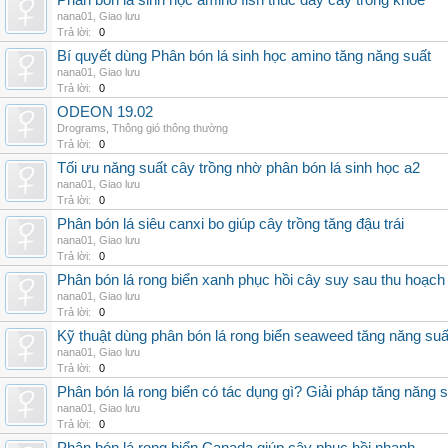
Phân bón lá sinh học amino fish thúc đẩy cây trồng khỏe
nana01
,
Giao lưu
Trả lời:
0
Bí quyết dùng Phân bón lá sinh học amino tăng năng suất
nana01
,
Giao lưu
Trả lời:
0
ODEON 19.02
Drograms
,
Thông gió thông thường
Trả lời:
0
Tối ưu năng suất cây trồng nhờ phân bón lá sinh học a2
nana01
,
Giao lưu
Trả lời:
0
Phân bón lá siêu canxi bo giúp cây trồng tăng đậu trái
nana01
,
Giao lưu
Trả lời:
0
Phân bón lá rong biển xanh phục hồi cây suy sau thu hoạch
nana01
,
Giao lưu
Trả lời:
0
Kỹ thuật dùng phân bón lá rong biển seaweed tăng năng suấ
nana01
,
Giao lưu
Trả lời:
0
Phân bón lá rong biển có tác dụng gì? Giải pháp tăng năng 
nana01
,
Giao lưu
Trả lời:
0