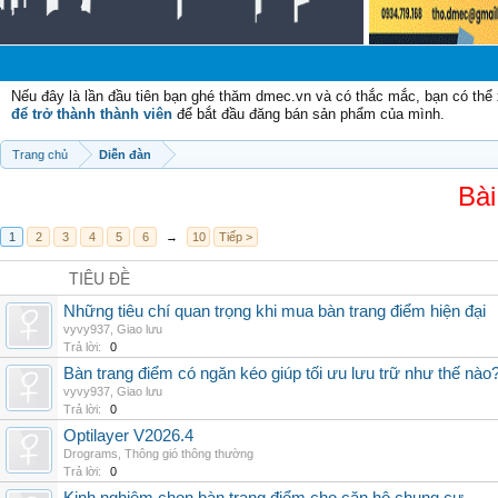
Nếu đây là lần đầu tiên bạn ghé thăm dmec.vn và có thắc mắc, bạn có th
để trở thành thành viên
để bắt đầu đăng bán sản phẩm của mình.
Trang chủ
Diễn đàn
Bài
1
2
3
4
5
6
→
10
Tiếp >
TIÊU ĐỀ
Những tiêu chí quan trọng khi mua bàn trang điểm hiện đại
vyvy937
,
Giao lưu
Trả lời:
0
Bàn trang điểm có ngăn kéo giúp tối ưu lưu trữ như thế nào
vyvy937
,
Giao lưu
Trả lời:
0
Optilayer V2026.4
Drograms
,
Thông gió thông thường
Trả lời:
0