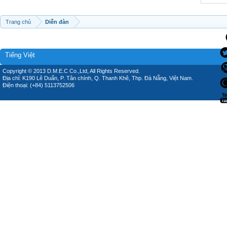
Trang chủ
Diễn đàn
Tiếng Việt
Copyright © 2013 D.M.E.C Co.,Ltd, All Rights Reserved.
Địa chỉ: K190 Lê Duẩn, P. Tân chính, Q. Thanh Khê, Thp. Đà Nẵng, Việt Nam.
Điện thoại: (+84) 5113752506