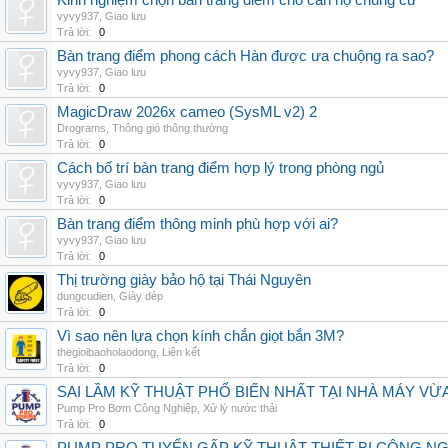
Kinh nghiệm chọn bàn trang điểm cho căn hộ chung cư
vyvy937
,
Giao lưu
Trả lời:
0
Bàn trang điểm phong cách Hàn được ưa chuộng ra sao?
vyvy937
,
Giao lưu
Trả lời:
0
MagicDraw 2026x cameo (SysML v2) 2
Drograms
,
Thông gió thông thường
Trả lời:
0
Cách bố trí bàn trang điểm hợp lý trong phòng ngủ
vyvy937
,
Giao lưu
Trả lời:
0
Bàn trang điểm thông minh phù hợp với ai?
vyvy937
,
Giao lưu
Trả lời:
0
Thị trường giày bảo hộ tại Thái Nguyên
dungcudien
,
Giày dép
Trả lời:
0
Vì sao nên lựa chọn kính chắn giọt bắn 3M?
thegioibaoholaodong
,
Liên kết
Trả lời:
0
SAI LẦM KỸ THUẬT PHỔ BIẾN NHẤT TẠI NHÀ MÁY VỪ
Pump Pro Bơm Công Nghiệp
,
Xử lý nước thải
Trả lời:
0