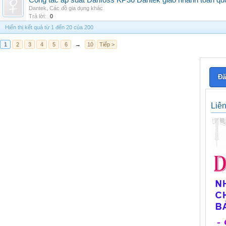
Công tắc áp suất Danfoss KP36 Dantek giao nhanh toàn qu
Dantek
,
Các đồ gia dụng khác
Trả lời:
0
Hiển thị kết quả từ 1 đến 20 của 200
1
2
3
4
5
6
→
10
Tiếp >
Đă
Liê