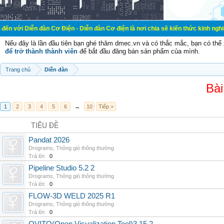
ễn đàn Cơ Điện - Diễn đàn Cơ điện là nơi chia sẽ kiến thức kinh nghiệm trong l
Nếu đây là lần đầu tiên bạn ghé thăm dmec.vn và có thắc mắc, bạn có th
để trở thành thành viên
để bắt đầu đăng bán sản phẩm của mình.
Trang chủ
Diễn đàn
Bài
1
2
3
4
5
6
→
10
Tiếp >
TIÊU ĐỀ
Pandat 2026
Drograms
,
Thông gió thông thường
Trả lời:
0
Pipeline Studio 5.2 2
Drograms
,
Thông gió thông thường
Trả lời:
0
FLOW-3D WELD 2025 R1
Drograms
,
Thông gió thông thường
Trả lời:
0