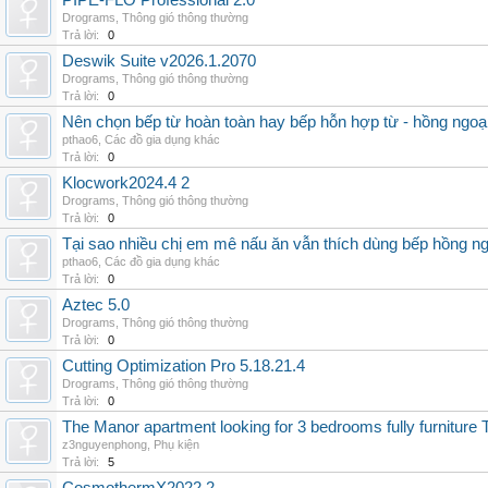
PIPE-FLO Professional 2.0
Drograms
,
Thông gió thông thường
Trả lời:
0
Deswik Suite v2026.1.2070
Drograms
,
Thông gió thông thường
Trả lời:
0
Nên chọn bếp từ hoàn toàn hay bếp hỗn hợp từ - hồng ngoại 
pthao6
,
Các đồ gia dụng khác
Trả lời:
0
Klocwork2024.4 2
Drograms
,
Thông gió thông thường
Trả lời:
0
Tại sao nhiều chị em mê nấu ăn vẫn thích dùng bếp hồng n
pthao6
,
Các đồ gia dụng khác
Trả lời:
0
Aztec 5.0
Drograms
,
Thông gió thông thường
Trả lời:
0
Cutting Optimization Pro 5.18.21.4
Drograms
,
Thông gió thông thường
Trả lời:
0
The Manor apartment looking for 3 bedrooms fully furnitur
z3nguyenphong
,
Phụ kiện
Trả lời:
5