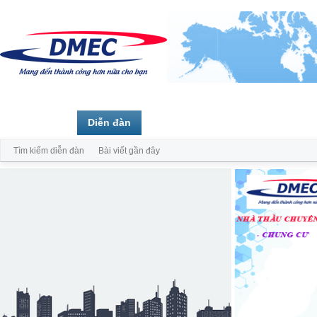
Trang chủ
Diễn đàn
Thành viên
Tìm kiếm diễn đàn
Bài viết gần đây