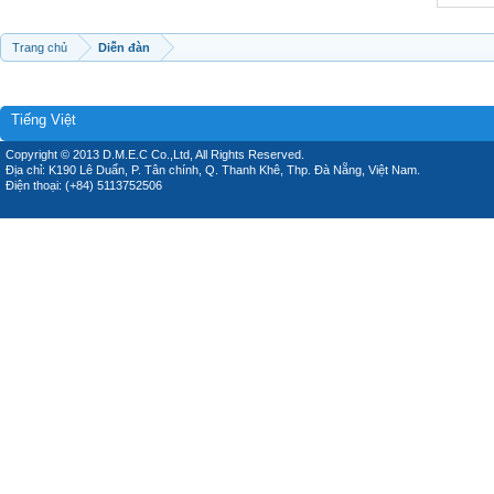
Trang chủ
Diễn đàn
Tiếng Việt
Copyright © 2013 D.M.E.C Co.,Ltd, All Rights Reserved.
Địa chỉ: K190 Lê Duẩn, P. Tân chính, Q. Thanh Khê, Thp. Đà Nẵng, Việt Nam.
Điện thoại: (+84) 5113752506