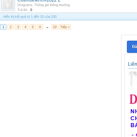
CosmothermX2022 2
Drograms
,
Thông gió thông thường
Trả lời:
0
Hiển thị kết quả từ 1 đến 20 của 200
1
2
3
4
5
6
→
10
Tiếp >
Đă
Liê