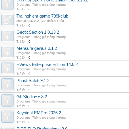
OVITO(Open Visualization Tool)3.15.2
Drograms
,
Thông gió thông thường
Trả lời:
0
Trai nghiem game 789kclub
phuockhoa2702
,
Các thiết bị khác
Trả lời:
0
GeoticSection 1.0.13 2
Drograms
,
Thông gió thông thường
Trả lời:
0
Mensura genius 9.1 2
Drograms
,
Thông gió thông thường
Trả lời:
0
EViews Enterprise Edition 14.0 2
Drograms
,
Thông gió thông thường
Trả lời:
0
Phast Safeti 9.1 2
Drograms
,
Thông gió thông thường
Trả lời:
0
GL Studio++ 8.2
Drograms
,
Thông gió thông thường
Trả lời:
0
Keysight EMPro 2026 2
Drograms
,
Thông gió thông thường
Trả lời:
0