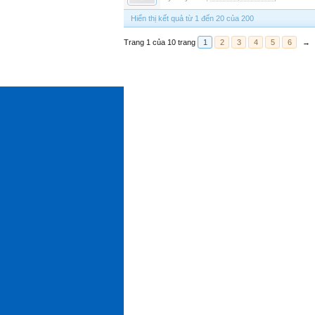
Hiển thị kết quả từ 1 đến 20 của 200
Trang 1 của 10 trang
1
2
3
4
5
6
→