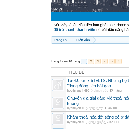
Nếu đây là lần đầu tiên bạn ghé thăm dmec.
để trở thành thành viên
để bắt đầu đăng bá
Trang chủ
Diễn đàn
Trang 1 của 10 trang
1
2
3
4
5
6
→
TIÊU ĐỀ
Từ 4.0 lên 7.5 IELTS: Những bộ t
"đáng đồng tiền bát gạo"
hoctienganh493
,
3 phút trước
,
Kỹ năng
Chuyên gia giải đáp: Mổ thoái h
không
uyenuyen01
,
5 phút trước
,
Giao lưu
Khám thoái hóa đốt sống cổ ở đâ
uyenuyen01
,
12 phút trước
,
Giao lưu