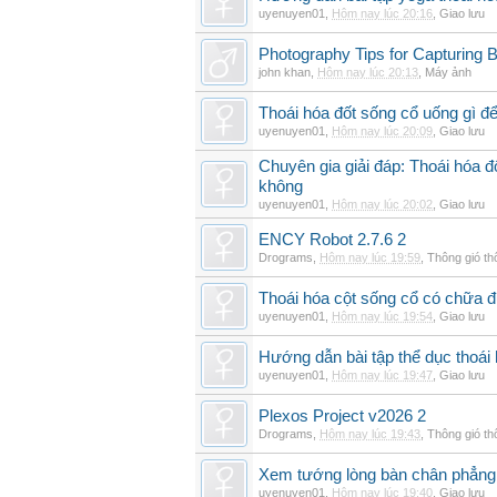
uyenuyen01
,
Hôm nay lúc 20:16
,
Giao lưu
Photography Tips for Capturing 
john khan
,
Hôm nay lúc 20:13
,
Máy ảnh
Thoái hóa đốt sống cổ uống gì đ
uyenuyen01
,
Hôm nay lúc 20:09
,
Giao lưu
Chuyên gia giải đáp: Thoái hóa 
không
uyenuyen01
,
Hôm nay lúc 20:02
,
Giao lưu
ENCY Robot 2.7.6 2
Drograms
,
Hôm nay lúc 19:59
,
Thông gió t
Thoái hóa cột sống cổ có chữa 
uyenuyen01
,
Hôm nay lúc 19:54
,
Giao lưu
Hướng dẫn bài tập thể dục thoái 
uyenuyen01
,
Hôm nay lúc 19:47
,
Giao lưu
Plexos Project v2026 2
Drograms
,
Hôm nay lúc 19:43
,
Thông gió t
Xem tướng lòng bàn chân phẳng:
uyenuyen01
,
Hôm nay lúc 19:40
,
Giao lưu