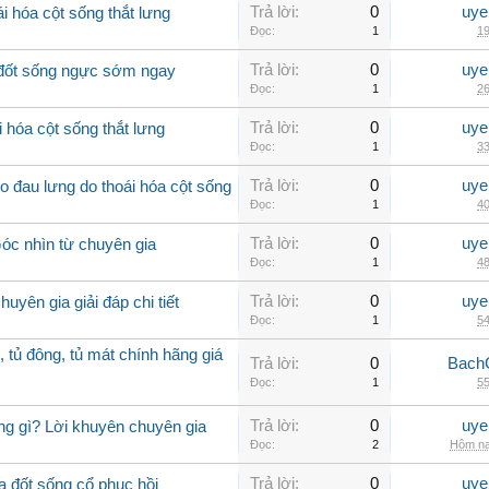
Trả lời:
0
uye
i hóa cột sống thắt lưng
Đọc:
1
19
Trả lời:
0
uye
a đốt sống ngực sớm ngay
Đọc:
1
26
Trả lời:
0
uye
 hóa cột sống thắt lưng
Đọc:
1
33
Trả lời:
0
uye
 đau lưng do thoái hóa cột sống
Đọc:
1
40
Trả lời:
0
uye
Góc nhìn từ chuyên gia
Đọc:
1
48
Trả lời:
0
uye
uyên gia giải đáp chi tiết
Đọc:
1
54
, tủ đông, tủ mát chính hãng giá
Trả lời:
0
Bach
Đọc:
1
55
Trả lời:
0
uye
ng gì? Lời khuyên chuyên gia
Đọc:
2
Hôm na
Trả lời:
0
uye
a đốt sống cổ phục hồi