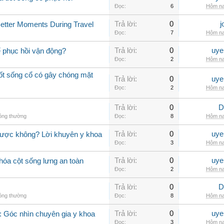
Đọc:
6
Hôm na
Trả lời:
0
j
Better Moments During Travel
Đọc:
7
Hôm na
Trả lời:
0
uye
ể phục hồi vận động?
Đọc:
2
Hôm na
đốt sống cổ có gây chóng mặt
Trả lời:
0
uye
Đọc:
2
Hôm na
Trả lời:
0
D
hông thường
Đọc:
8
Hôm na
Trả lời:
0
uye
được không? Lời khuyên y khoa
Đọc:
3
Hôm na
Trả lời:
0
uye
hóa cột sống lưng an toàn
Đọc:
2
Hôm na
Trả lời:
0
D
hông thường
Đọc:
8
Hôm na
Trả lời:
0
uye
 Góc nhìn chuyên gia y khoa
Đọc:
3
Hôm na