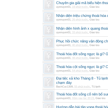
Chuyên gia giải mã biểu hiện thoá
uyenuyen01
,
19 phút trước
,
Giao lưu
Nhận diện triệu chứng thoái hó
uyenuyen01
,
26 phút trước
,
Giao lưu
Nhận diện hình ảnh x quang thoái
uyenuyen01
,
33 phút trước
,
Giao lưu
Phục hồi chức năng vận động cho
uyenuyen01
,
40 phút trước
,
Giao lưu
Thoái hóa đốt sống ngực là gì? 
uyenuyen01
,
48 phút trước
,
Giao lưu
Thoái hóa cột sống ngực là gì? Ch
uyenuyen01
,
54 phút trước
,
Giao lưu
Đại tiệc xả kho Tháng 8 - Tủ lạnh
chạm đáy
BachCuc1309
,
55 phút trước
,
Tủ lạnh
Thoái hóa đốt sống cổ nên bổ su
uyenuyen01
,
Hôm nay lúc 20:23
,
Giao lưu
Hướng dẫn bài tập yoga thoái hó