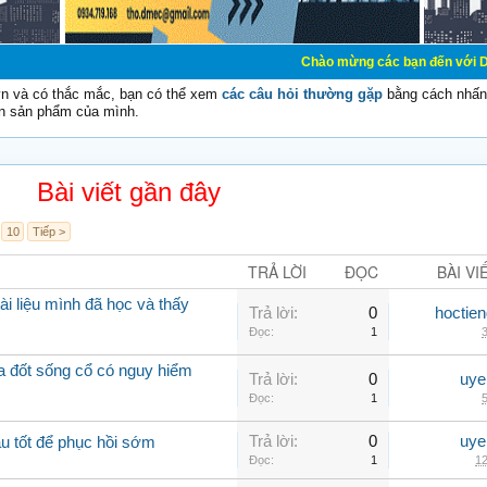
Chào mừng các bạn đến với Diễn đàn Cơ Điện
vn và có thắc mắc, bạn có thể xem
các câu hỏi thường gặp
bằng cách nhấn 
n sản phẩm của mình.
Bài viết gần đây
10
Tiếp >
TRẢ LỜI
ĐỌC
BÀI VI
ài liệu mình đã học và thấy
Trả lời:
0
hoctie
Đọc:
1
3
óa đốt sống cổ có nguy hiểm
Trả lời:
0
uye
Đọc:
1
5
Trả lời:
0
uye
u tốt để phục hồi sớm
Đọc:
1
12