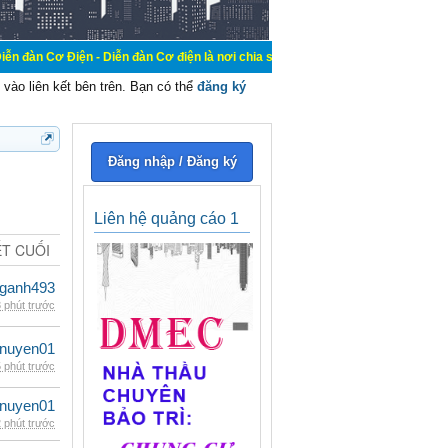
 - Diễn đàn Cơ điện là nơi chia sẽ kiến thức kinh nghiệm trong lãnh vực cơ đi
vào liên kết bên trên. Bạn có thể
đăng ký
Đăng nhập / Đăng ký
Liên hệ quảng cáo 1
ẾT CUỐI
nganh493
 phút trước
nuyen01
 phút trước
nuyen01
 phút trước