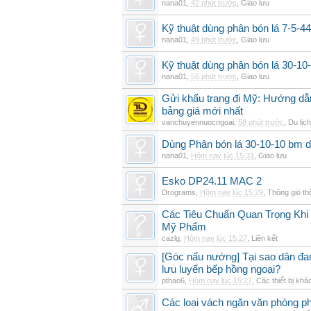
nana01
,
42 phút trước
,
Giao lưu
Kỹ thuật dùng phân bón lá 7-5-44
nana01
,
49 phút trước
,
Giao lưu
Kỹ thuật dùng phân bón lá 30-1
nana01
,
56 phút trước
,
Giao lưu
Gửi khẩu trang đi Mỹ: Hướng dẫn
bảng giá mới nhất
vanchuyennuocngoai
,
58 phút trước
,
Du lịch
Dùng Phân bón lá 30-10-10 bm d
nana01
,
Hôm nay lúc 15:31
,
Giao lưu
Esko DP24.11 MAC 2
Drograms
,
Hôm nay lúc 15:29
,
Thông gió t
Các Tiêu Chuẩn Quan Trọng Kh
Mỹ Phẩm
cazlg
,
Hôm nay lúc 15:27
,
Liên kết
[Góc nấu nướng] Tại sao dân đ
lưu luyến bếp hồng ngoại?
pthao6
,
Hôm nay lúc 15:27
,
Các thiết bị khá
Các loại vách ngăn văn phòng ph