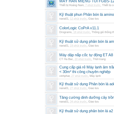
MÁY HÀN MIỆNG TÚI FGBS-12
Thiết bị Hoàng Nam
,
7 phút trước
,
Thiết bị c
Kỹ thuật phun Phân bón lá amino
nana01
,
12 phút trước
,
Giao lưu
ColorLogic CoPrA v11.1
Drograms
,
18 phút trước
,
Thông gió thông 
Kỹ thuật sử dụng phân bón lá am
nana01
,
19 phút trước
,
Giao lưu
Máy dập nắp cốc tự động ET A8
CT Ha Bac
,
20 phút trước
,
Thời trang
Cung cấp giá rẻ Máy lạnh âm tr
< 30m² thi công chuyên nghiệp
vinhphat
,
27 phút trước
,
Máy lạnh
Kỹ thuật sử dụng Phân bón lá ad
nana01
,
27 phút trước
,
Giao lưu
Tăng cường dinh dưỡng cây trồn
nana01
,
34 phút trước
,
Giao lưu
Kỹ thuật sử dụng phân bón lá a2 