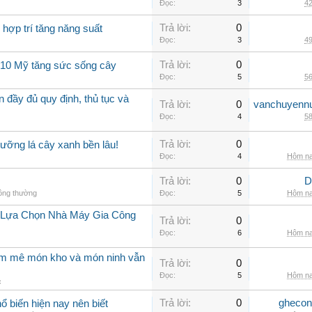
Đọc:
3
42
Trả lời:
0
 hợp trí tăng năng suất
Đọc:
3
49
Trả lời:
0
0-10 Mỹ tăng sức sống cây
Đọc:
5
56
 đầy đủ quy định, thủ tục và
Trả lời:
0
vanchuyenn
Đọc:
4
58
Trả lời:
0
ưỡng lá cây xanh bền lâu!
Đọc:
4
Hôm na
Trả lời:
0
D
hông thường
Đọc:
5
Hôm na
i Lựa Chọn Nhà Máy Gia Công
Trả lời:
0
Đọc:
6
Hôm na
am mê món kho và món ninh vẫn
Trả lời:
0
Đọc:
5
Hôm na
c
Trả lời:
0
ghecon
ổ biến hiện nay nên biết