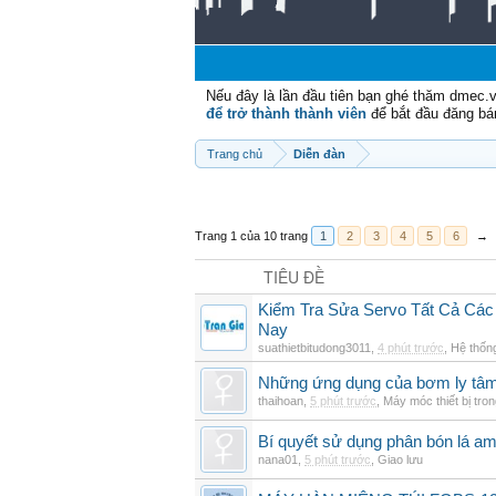
Nếu đây là lần đầu tiên bạn ghé thăm dmec.
để trở thành thành viên
để bắt đầu đăng bá
Trang chủ
Diễn đàn
Trang 1 của 10 trang
1
2
3
4
5
6
→
TIÊU ĐỀ
Kiểm Tra Sửa Servo Tất Cả Các
Nay
suathietbitudong3011
,
4 phút trước
,
Hệ thốn
Những ứng dụng của bơm ly tâm 
thaihoan
,
5 phút trước
,
Máy móc thiết bị tro
Bí quyết sử dụng phân bón lá am
nana01
,
5 phút trước
,
Giao lưu