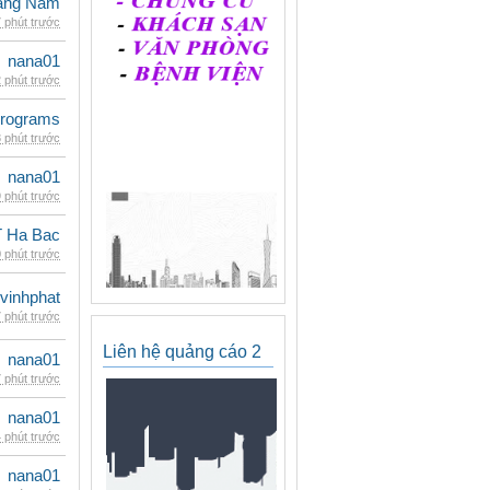
oàng Nam
 phút trước
nana01
 phút trước
rograms
 phút trước
nana01
 phút trước
 Ha Bac
 phút trước
vinhphat
 phút trước
Liên hệ quảng cáo 2
nana01
 phút trước
nana01
 phút trước
nana01