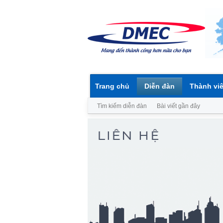
Trang chủ
Diễn đàn
Thành vi
Tìm kiếm diễn đàn
Bài viết gần đây