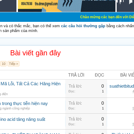
Chào mừng các bạn đến với Diễn đàn Cơ Điện 
vn và có thắc mắc, bạn có thể xem
các câu hỏi thường gặp
bằng cách nhấn 
n sản phẩm của mình.
Bài viết gần đây
10
Tiếp >
TRẢ LỜI
ĐỌC
BÀI VI
 Mã Lỗi, Tất Cả Các Hãng Hiện
Trả lời:
0
suathietbit
Đọc:
1
4
g điện
Trả lời:
0
trong thực tiễn hiện nay
ng ngành công nghiệp
Đọc:
1
5
Trả lời:
0
ino acid tăng năng suất
Đọc:
1
5