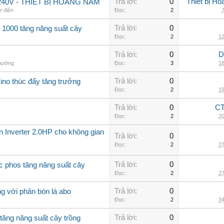
Trả lời:
0
Thiết bị H
40V - THIẾT BỊ HOÀNG NAM
ơ điện
Đọc:
2
7
Trả lời:
0
 1000 tăng năng suất cây
Đọc:
2
12
Trả lời:
0
D
thường
Đọc:
3
18
Trả lời:
0
ino thúc đẩy tăng trưởng
Đọc:
2
19
Trả lời:
0
CT
Đọc:
2
20
ần Inverter 2.0HP cho không gian
Trả lời:
0
Đọc:
2
27
Trả lời:
0
c phos tăng năng suất cây
Đọc:
2
27
Trả lời:
0
g với phân bón lá abo
Đọc:
2
34
Trả lời:
0
tăng năng suất cây trồng