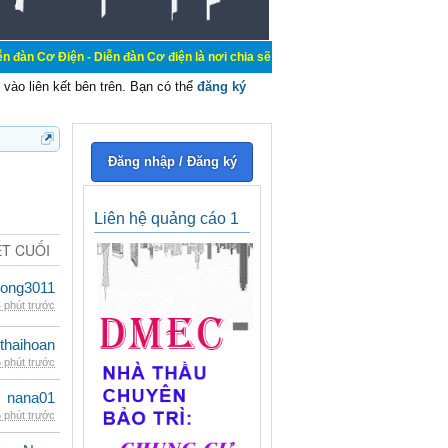
- Diễn đàn Cơ điện là nơi chia sẽ kiến thức kinh nghiệm trong lãnh vực cơ điện
vào liên kết bên trên. Bạn có thể
đăng ký
Đăng nhập / Đăng ký
Liên hệ quảng cáo 1
ẾT CUỐI
udong3011
 phút trước
thaihoan
 phút trước
nana01
 phút trước