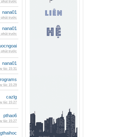
 phút trước
nana01
 phút trước
nana01
 phút trước
uocngoai
 phút trước
nana01
y lúc 15:31
rograms
y lúc 15:29
cazlg
y lúc 15:27
pthao6
y lúc 15:27
gthaihoc