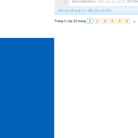
ghecongthaihoc
,
Hôm nay lúc 15:25
,
Nội thấ
Hiển thị kết quả từ 1 đến 20 của 200
Trang 1 của 10 trang
1
2
3
4
5
6
→