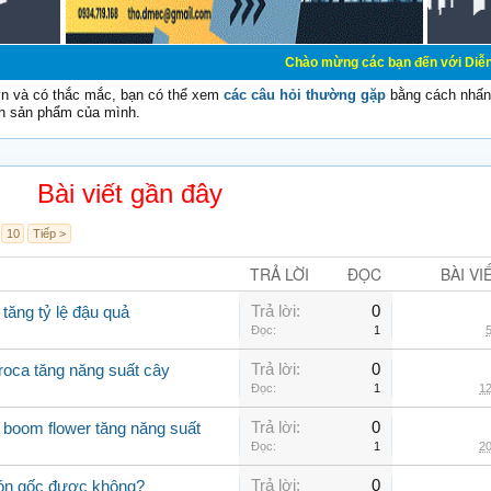
Chào mừng các bạn đến với Diễn đàn Cơ Điện - 
vn và có thắc mắc, bạn có thể xem
các câu hỏi thường gặp
bằng cách nhấn 
n sản phẩm của mình.
Bài viết gần đây
10
Tiếp >
TRẢ LỜI
ĐỌC
BÀI VI
Trả lời:
0
 tăng tỷ lệ đậu quả
Đọc:
1
5
Trả lời:
0
roca tăng năng suất cây
Đọc:
1
12
Trả lời:
0
boom flower tăng năng suất
Đọc:
1
20
Trả lời:
0
 bón gốc được không?