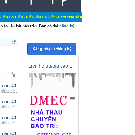
Diễn đàn Cơ điện là nơi chia sẽ kiến thức kinh nghiệm trong lãnh vực cơ điện,
vào liên kết bên trên. Bạn có thể
đăng ký
Đăng nhập / Đăng ký
Liên hệ quảng cáo 1
ẾT CUỐI
nana01
 phút trước
nana01
 phút trước
nana01
 phút trước
nana01