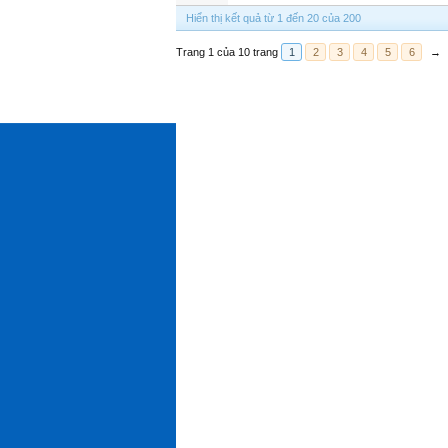
Hiển thị kết quả từ 1 đến 20 của 200
Trang 1 của 10 trang
1
2
3
4
5
6
→