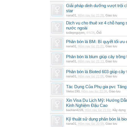
Giải pháp dinh dưỡng vượt trội 
star
nana01
,
Hôm nay lúc 21:28
,
Giao lưu
Dịch vụ cho thuê xe 4 chỗ hạng
nước ngoài
todiepnguyen
,
4/4/26
,
Ôtô
Phân bón lá BM: Bí quyết tối ưu
nana01
,
Hôm nay lúc 21:21
,
Giao lưu
Phân bón lá blum giúp cây trồn
nana01
,
Hôm nay lúc 21:13
,
Giao lưu
Phân bón lá Bioted 603 giúp cây 
nana01
,
Hôm nay lúc 21:06
,
Giao lưu
Tác Dụng Của Phụ gia pvc Tăn
Vietuc190
,
Hôm nay lúc 21:06
,
Giao lưu
Xin Visa Du Lịch Mỹ: Hướng Dẫn
Kinh Nghiệm Đậu Cao
baohan4228
,
Hôm nay lúc 21:02
,
Xây dựng
Kỹ thuật sử dụng phân bón lá bi
nana01
,
Hôm nay lúc 20:59
,
Giao lưu