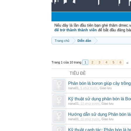
Nếu đây là lần đầu tiên bạn ghé thăm dmec.
để trở thành thành viên
để bắt đầu đăng bá
Trang chủ
Diễn đàn
Trang 1 của 10 trang
1
2
3
4
5
6
→
TIÊU ĐỀ
Phân bón lá boron giúp cây trồng
nana01
,
5 phút trước
,
Giao lưu
Kỹ thuật sử dụng phân bón lá Bo
nana01
,
12 phút trước
,
Giao lưu
Hướng dẫn sử dụng Phân bón lá 
nana01
,
20 phút trước
,
Giao lưu
Kỹ thuật canh tác: Phân bón lá