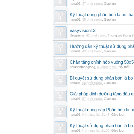
nana01
,
27 phút trước
,
Giao lưu
Kỹ thuật dùng phân bón lá bo thá
nana01
,
35 phút trước
,
Giao lưu
easyvision13
Drograms
,
42 phút trước
,
Thông gió thông 
Hướng dẫn kỹ thuật sử dụng phâ
nana01
,
43 phút trước
,
Giao lưu
Chân tăng chỉnh hộp vuông 50x5
phukienthanglong
,
46 phút trước
,
Nội thất
Bí quyết sử dụng phân bón lá bo
nana01
,
50 phút trước
,
Giao lưu
Giải pháp dinh dưỡng tăng đậu q
nana01
,
57 phút trước
,
Giao lưu
Kỹ thuật cung cấp Phân bón lá 
nana01
,
Hôm nay lúc 21:43
,
Giao lưu
Kỹ thuật sử dụng phân bón lá bo 
nana01
,
Hôm nay lúc 21:36
,
Giao lưu