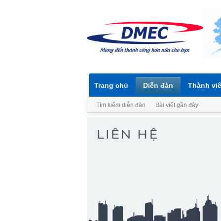
Trang chủ
Diễn đàn
Thành vi
Tìm kiếm diễn đàn
Bài viết gần đây