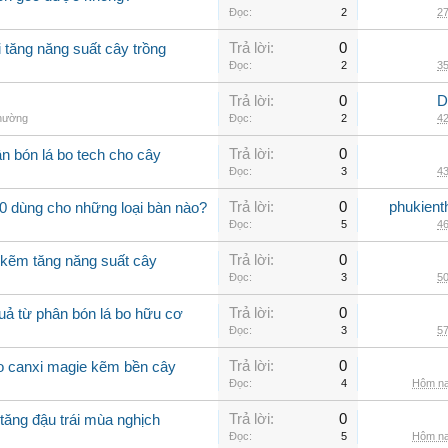
Đọc:
2
27
Trả lời:
0
i tăng năng suất cây trồng
Đọc:
2
35
Trả lời:
0
D
thường
Đọc:
2
42
Trả lời:
0
n bón lá bo tech cho cây
Đọc:
3
43
Trả lời:
0
phukient
0 dùng cho những loại bàn nào?
Đọc:
5
46
Trả lời:
0
 kẽm tăng năng suất cây
Đọc:
3
50
Trả lời:
0
uả từ phân bón lá bo hữu cơ
Đọc:
3
57
Trả lời:
0
bo canxi magie kẽm bền cây
Đọc:
4
Hôm na
Trả lời:
0
tăng đậu trái mùa nghịch
Đọc:
5
Hôm na