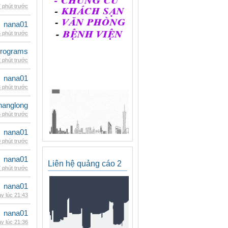
 phút trước
nana01
 phút trước
rograms
 phút trước
nana01
 phút trước
hanglong
 phút trước
nana01
 phút trước
nana01
Liên hệ quảng cáo 2
 phút trước
nana01
y lúc 21:43
nana01
y lúc 21:36