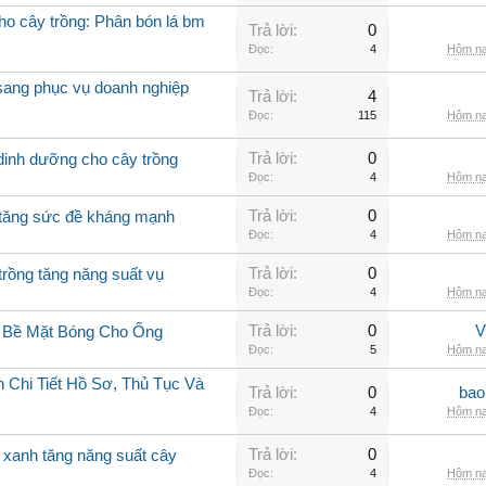
cho cây trồng: Phân bón lá bm
Trả lời:
0
Đọc:
4
Hôm na
 sang phục vụ doanh nghiệp
Trả lời:
4
Đọc:
115
Hôm na
Trả lời:
0
 dinh dưỡng cho cây trồng
Đọc:
4
Hôm na
Trả lời:
0
g tăng sức đề kháng mạnh
Đọc:
4
Hôm na
Trả lời:
0
trồng tăng năng suất vụ
Đọc:
4
Hôm na
Trả lời:
0
V
g Bề Mặt Bóng Cho Ống
Đọc:
5
Hôm na
 Chi Tiết Hồ Sơ, Thủ Tục Và
Trả lời:
0
bao
Đọc:
4
Hôm na
Trả lời:
0
o xanh tăng năng suất cây
Đọc:
4
Hôm na