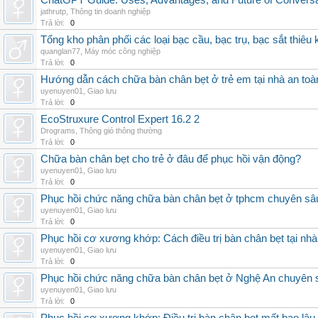
ChatGPT Guide: Uses, Advantages, and Future of Conversat
jathrutp
,
Thông tin doanh nghiệp
Trả lời:
0
Tổng kho phân phối các loại bạc cầu, bạc trụ, bạc sắt thiêu k
quanglan77
,
Máy móc công nghiệp
Trả lời:
0
Hướng dẫn cách chữa bàn chân bẹt ở trẻ em tại nhà an toà
uyenuyen01
,
Giao lưu
Trả lời:
0
EcoStruxure Control Expert 16.2 2
Drograms
,
Thông gió thông thường
Trả lời:
0
Chữa bàn chân bẹt cho trẻ ở đâu để phục hồi vận động?
uyenuyen01
,
Giao lưu
Trả lời:
0
Phục hồi chức năng chữa bàn chân bẹt ở tphcm chuyên sâ
uyenuyen01
,
Giao lưu
Trả lời:
0
Phục hồi cơ xương khớp: Cách điều trị bàn chân bẹt tại nhà
uyenuyen01
,
Giao lưu
Trả lời:
0
Phục hồi chức năng chữa bàn chân bẹt ở Nghệ An chuyên 
uyenuyen01
,
Giao lưu
Trả lời:
0