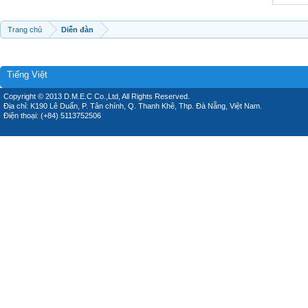
Trang chủ
Diễn đàn
Tiếng Việt
Copyright © 2013 D.M.E.C Co.,Ltd, All Rights Reserved.
Địa chỉ: K190 Lê Duẩn, P. Tân chính, Q. Thanh Khê, Thp. Đà Nẵng, Việt Nam.
Điện thoại: (+84) 5113752506