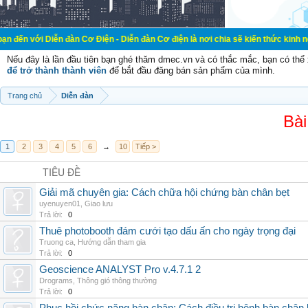
ễn đàn Cơ Điện - Diễn đàn Cơ điện là nơi chia sẽ kiến thức kinh nghiệm trong 
Nếu đây là lần đầu tiên bạn ghé thăm dmec.vn và có thắc mắc, bạn có th
để trở thành thành viên
để bắt đầu đăng bán sản phẩm của mình.
Trang chủ
Diễn đàn
Bài
1
2
3
4
5
6
→
10
Tiếp >
TIÊU ĐỀ
Giải mã chuyên gia: Cách chữa hội chứng bàn chân bẹt
uyenuyen01
,
Giao lưu
Trả lời:
0
Thuê photobooth đám cưới tạo dấu ấn cho ngày trọng đại
Truong ca
,
Hướng dẫn tham gia
Trả lời:
0
Geoscience ANALYST Pro v.4.7.1 2
Drograms
,
Thông gió thông thường
Trả lời:
0