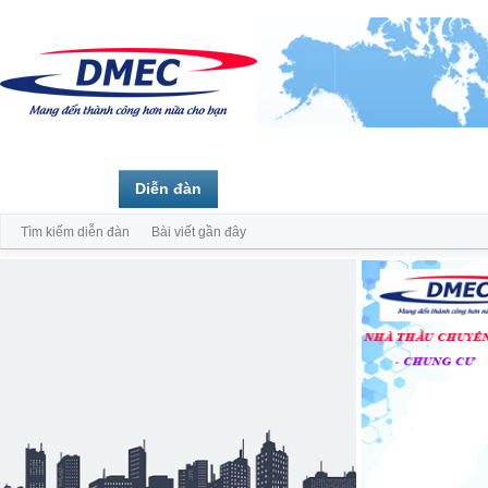
Trang chủ
Diễn đàn
Thành viên
Tìm kiếm diễn đàn
Bài viết gần đây