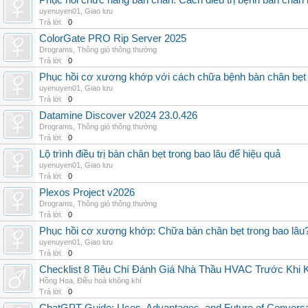
Phục hồi chức năng bàn chân: Cách điều trị bệnh bàn chân 
uyenuyen01
,
Giao lưu
Trả lời:
0
ColorGate PRO Rip Server 2025
Drograms
,
Thông gió thông thường
Trả lời:
0
Phục hồi cơ xương khớp với cách chữa bệnh bàn chân bẹt
uyenuyen01
,
Giao lưu
Trả lời:
0
Datamine Discover v2024 23.0.426
Drograms
,
Thông gió thông thường
Trả lời:
0
Lộ trình điều trị bàn chân bẹt trong bao lâu để hiệu quả
uyenuyen01
,
Giao lưu
Trả lời:
0
Plexos Project v2026
Drograms
,
Thông gió thông thường
Trả lời:
0
Phục hồi cơ xương khớp: Chữa bàn chân bẹt trong bao lâu
uyenuyen01
,
Giao lưu
Trả lời:
0
Checklist 8 Tiêu Chí Đánh Giá Nhà Thầu HVAC Trước Khi
Hồng Hoa
,
Điều hoà không khí
Trả lời:
0