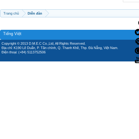
Trang chủ
Diễn đàn
Tiếng Việt
Copyright © 2013 D.M.E.C Co.,Ltd, All Rights Reserved.
Địa chỉ: K190 Lê Duẩn, P. Tân chính, Q. Thanh Khê, Thp. Đà Nẵng, Việt Nam.
Điện thoại: (+84) 5113752506