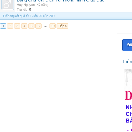
Bảng Chữ Cái Điện Tử Thông Minh Giáo Dục
Huy Nguyen
,
Kỹ năng
Trả lời:
0
Hiển thị kết quả từ 1 đến 20 của 200
1
2
3
4
5
6
→
10
Tiếp >
Đă
Liê