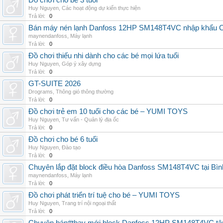
Đồ chơi cho bé 3 tuổi
Huy Nguyen
,
Các hoạt động dự kiến thực hiện
Trả lời:
0
Bán máy nén lạnh Danfoss 12HP SM148T4VC nhập khẩu China
maynendanfoss
,
Máy lạnh
Trả lời:
0
Đồ chơi thiếu nhi dành cho các bé mọi lứa tuổi
Huy Nguyen
,
Góp ý xây dựng
Trả lời:
0
GT-SUITE 2026
Drograms
,
Thông gió thông thường
Trả lời:
0
Đồ chơi trẻ em 10 tuổi cho các bé – YUMI TOYS
Huy Nguyen
,
Tư vấn - Quản lý địa ốc
Trả lời:
0
Đồ chơi cho bé 6 tuổi
Huy Nguyen
,
Đào tạo
Trả lời:
0
Chuyên lắp đặt block điều hòa Danfoss SM148T4VC tại Bình
maynendanfoss
,
Máy lạnh
Trả lời:
0
Đồ chơi phát triển trí tuệ cho bé – YUMI TOYS
Huy Nguyen
,
Trang trí nội ngoại thất
Trả lời:
0