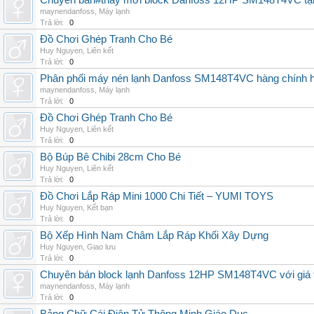
Chuyên bán#thay mới block Danfoss 12HP SM148T4VC tận n
maynendanfoss
,
Máy lạnh
Trả lời:
0
Đồ Chơi Ghép Tranh Cho Bé
Huy Nguyen
,
Liên kết
Trả lời:
0
Phân phối máy nén lạnh Danfoss SM148T4VC hàng chính hã
maynendanfoss
,
Máy lạnh
Trả lời:
0
Đồ Chơi Ghép Tranh Cho Bé
Huy Nguyen
,
Liên kết
Trả lời:
0
Bộ Búp Bê Chibi 28cm Cho Bé
Huy Nguyen
,
Liên kết
Trả lời:
0
Đồ Chơi Lắp Ráp Mini 1000 Chi Tiết – YUMI TOYS
Huy Nguyen
,
Kết bạn
Trả lời:
0
Bộ Xếp Hình Nam Châm Lắp Ráp Khối Xây Dựng
Huy Nguyen
,
Giao lưu
Trả lời:
0
Chuyên bán block lạnh Danfoss 12HP SM148T4VC với giá tốt
maynendanfoss
,
Máy lạnh
Trả lời:
0