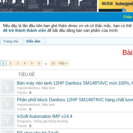
Chào mừng các bạn
Nếu đây là lần đầu tiên bạn ghé thăm dmec.vn và có thắc mắc, bạn có th
để trở thành thành viên
để bắt đầu đăng bán sản phẩm của mình.
Trang chủ
Diễn đàn
Bài
1
2
3
4
5
6
→
10
Tiếp >
TIÊU ĐỀ
Bán máy nén lạnh 12HP Danfoss SM148T4VC mới 100%, hà
maynendanfoss
,
Máy lạnh
Trả lời:
0
Phân phối block Danfoss 12HP SM148T4VC hàng chất lượng
maynendanfoss
,
Máy lạnh
Trả lời:
0
InSoft Automation IMP v14.4
Drograms
,
Thông gió thông thường
Trả lời:
0