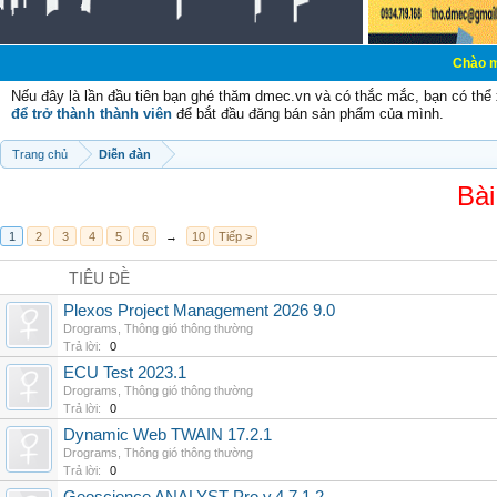
Chào mừng các bạn 
Nếu đây là lần đầu tiên bạn ghé thăm dmec.vn và có thắc mắc, bạn có th
để trở thành thành viên
để bắt đầu đăng bán sản phẩm của mình.
Trang chủ
Diễn đàn
Bài
1
2
3
4
5
6
→
10
Tiếp >
TIÊU ĐỀ
Plexos Project Management 2026 9.0
Drograms
,
Thông gió thông thường
Trả lời:
0
ECU Test 2023.1
Drograms
,
Thông gió thông thường
Trả lời:
0
Dynamic Web TWAIN 17.2.1
Drograms
,
Thông gió thông thường
Trả lời:
0