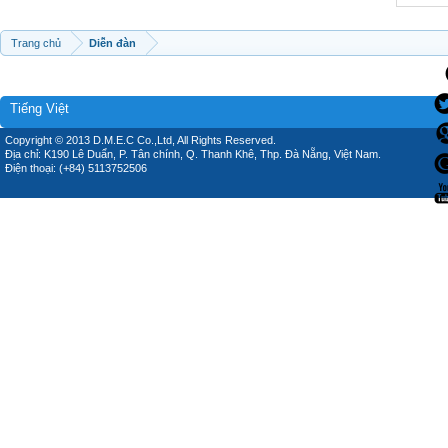
Trang chủ
Diễn đàn
Tiếng Việt
Copyright © 2013 D.M.E.C Co.,Ltd, All Rights Reserved.
Địa chỉ: K190 Lê Duẩn, P. Tân chính, Q. Thanh Khê, Thp. Đà Nẵng, Việt Nam.
Điện thoại: (+84) 5113752506