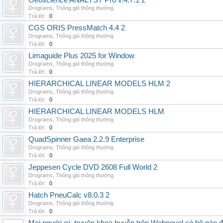
Geoscience ANALYST Pro v.4.7.1 2
Drograms
,
Thông gió thông thường
Trả lời:
0
CGS ORIS PressMatch 4.4 2
Drograms
,
Thông gió thông thường
Trả lời:
0
Limaguide Plus 2025 for Window
Drograms
,
Thông gió thông thường
Trả lời:
0
HIERARCHICAL LINEAR MODELS HLM 2
Drograms
,
Thông gió thông thường
Trả lời:
0
HIERARCHICAL LINEAR MODELS HLM
Drograms
,
Thông gió thông thường
Trả lời:
0
QuadSpinner Gaea 2.2.9 Enterprise
Drograms
,
Thông gió thông thường
Trả lời:
0
Jeppesen Cycle DVD 2608 Full World 2
Drograms
,
Thông gió thông thường
Trả lời:
0
Hatch PneuCalc v8.0.3 2
Drograms
,
Thông gió thông thường
Trả lời:
0