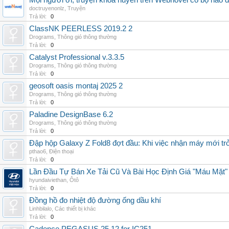
Mọi người ơi, truyện khoa huyễn trên Webnovel có bộ nào
doctruyenonlz
,
Truyện
Trả lời:
0
ClassNK PEERLESS 2019.2 2
Drograms
,
Thông gió thông thường
Trả lời:
0
Catalyst Professional v.3.3.5
Drograms
,
Thông gió thông thường
Trả lời:
0
geosoft oasis montaj 2025 2
Drograms
,
Thông gió thông thường
Trả lời:
0
Paladine DesignBase 6.2
Drograms
,
Thông gió thông thường
Trả lời:
0
Đập hộp Galaxy Z Fold8 đợt đầu: Khi việc nhận máy mới tr
pthao6
,
Điện thoại
Trả lời:
0
Lần Đầu Tự Bán Xe Tải Cũ Và Bài Học Định Giá "Máu Mặt"
hyundaiviethan
,
Ôtô
Trả lời:
0
Đồng hồ đo nhiệt độ đường ống dầu khí
Linhbilalo
,
Các thiết bị khác
Trả lời:
0