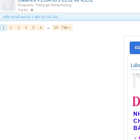
Cadence PEGASUS 25.12 for IC251
Drograms
,
Thông gió thông thường
Trả lời:
0
Hiển thị kết quả từ 1 đến 20 của 200
1
2
3
4
5
6
→
10
Tiếp >
Đă
Liê