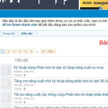
Nếu đây là lần đầu tiên bạn ghé thăm dmec.vn và có thắc mắc, bạn có th
để trở thành thành viên
để bắt đầu đăng bán sản phẩm của mình.
Trang chủ
Diễn đàn
Bài
1
2
3
4
5
6
→
10
Tiếp >
TIÊU ĐỀ
Kỹ thuật dùng Phân bón lá npk a2 tăng năng suất vụ mùa
nana01
,
Giao lưu
Trả lời:
0
Tăng vọt năng suất nhờ kỹ thuật dùng phân bón lá npk 30-1
nana01
,
Giao lưu
Trả lời:
0
Tối ưu năng suất cây trồng cùng Phân bón lá nhập khẩu thái
nana01
,
Giao lưu
Trả lời:
0