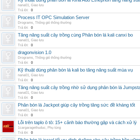
Kỹ thuật dùng phân bón lá Kina Ado Ethephon tăng năng suấ
nana01
,
Giao lưu
Trả lời:
0
Process IT OPC Simulation Server
Drograms
,
Thông gió thông thường
Trả lời:
0
Tăng năng suất cây trồng cùng Phân bón lá kali canxi bo
nana01
,
Giao lưu
Trả lời:
0
dragonvision 1.0
Drograms
,
Thông gió thông thường
Trả lời:
0
Kỹ thuật dùng phân bón lá kali bo tăng năng suất mùa vụ
nana01
,
Giao lưu
Trả lời:
0
Tăng năng suất cây trồng nhờ sử dụng phân bón lá Jumpsta
nana01
,
Giao lưu
Trả lời:
0
Phân bón lá Jackpot giúp cây trồng tăng sức đề kháng tốt
nana01
,
Giao lưu
Trả lời:
0
Lỗi trên taplo ô tô: 15+ cảnh báo thường gặp và cách xử lý
1cargaragethuduc
,
Phụ tùng
Trả lời:
0