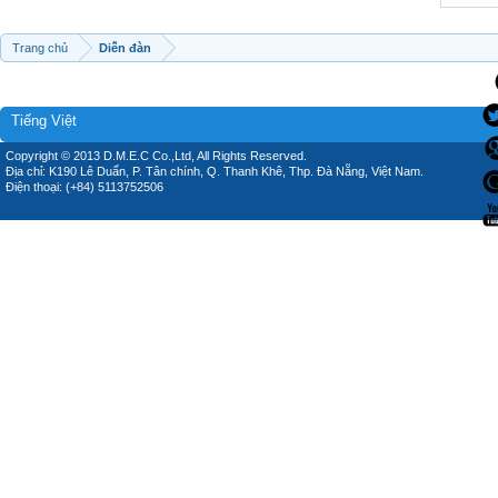
Trang chủ
Diễn đàn
Tiếng Việt
Copyright © 2013 D.M.E.C Co.,Ltd, All Rights Reserved.
Địa chỉ: K190 Lê Duẩn, P. Tân chính, Q. Thanh Khê, Thp. Đà Nẵng, Việt Nam.
Điện thoại: (+84) 5113752506