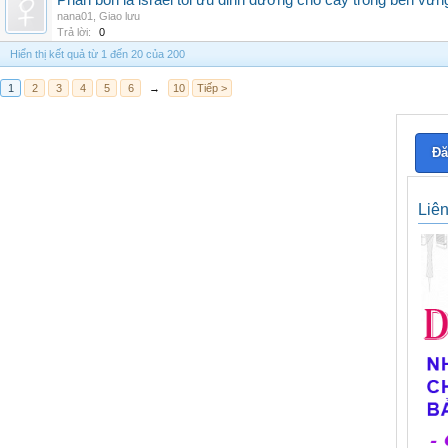
Phân bón lá israel tối ưu dinh dưỡng cho cây trồng bền vữn
nana01
,
Giao lưu
Trả lời:
0
Hiển thị kết quả từ 1 đến 20 của 200
1
2
3
4
5
6
→
10
Tiếp >
Đă
Liê