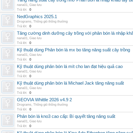
Tăng năng suất cây trồng nhờ Phân bón lá nhập khẩu tây b
nana01
,
Giao lưu
Trả lời:
0
NedGraphics 2025.1
Drograms
,
Thông gió thông thường
Trả lời:
0
Tăng cường dinh dưỡng cây trồng với phân bón lá nhập kh
nana01
,
Giao lưu
Trả lời:
0
Kỹ thuật dùng Phân bón lá mx bo tăng năng suất cây trồng
nana01
,
Giao lưu
Trả lời:
0
Kỹ thuật dùng phân bón lá mít cho lan đạt hiệu quả cao
nana01
,
Giao lưu
Trả lời:
0
Kỹ thuật dùng phân bón lá Michael Jack tăng năng suất
nana01
,
Giao lưu
Trả lời:
0
GEOVIA Whittle 2026 v4.9 2
Drograms
,
Thông gió thông thường
Trả lời:
0
Phân bón lá kno3 cao cấp: Bí quyết tăng năng suất
nana01
,
Giao lưu
Trả lời:
0