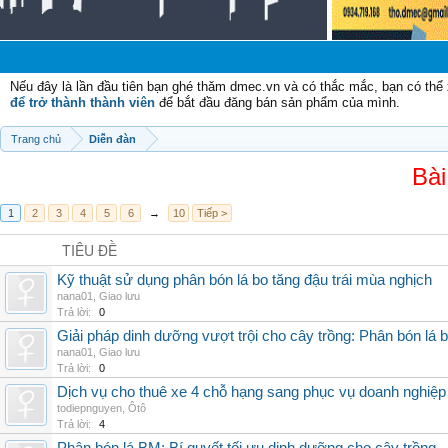
Nếu đây là lần đầu tiên bạn ghé thăm dmec.vn và có thắc mắc, bạn có th
để trở thành thành viên
để bắt đầu đăng bán sản phẩm của mình.
Trang chủ
Diễn đàn
Bài
1
2
3
4
5
6
→
10
Tiếp >
TIÊU ĐỀ
Kỹ thuật sử dụng phân bón lá bo tăng đậu trái mùa nghịch
nana01
,
Giao lưu
Trả lời:
0
Giải pháp dinh dưỡng vượt trội cho cây trồng: Phân bón lá 
nana01
,
Giao lưu
Trả lời:
0
Dịch vụ cho thuê xe 4 chỗ hạng sang phục vụ doanh nghiệ
todiepnguyen
,
Ôtô
Trả lời:
4