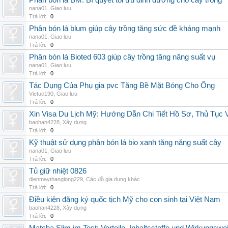
Phân bón lá BM: Bí quyết tối ưu dinh dưỡng cho cây trồng
nana01
,
Giao lưu
Trả lời:
0
Phân bón lá blum giúp cây trồng tăng sức đề kháng mạnh
nana01
,
Giao lưu
Trả lời:
0
Phân bón lá Bioted 603 giúp cây trồng tăng năng suất vụ
nana01
,
Giao lưu
Trả lời:
0
Tác Dụng Của Phụ gia pvc Tăng Bề Mặt Bóng Cho Ống
Vietuc190
,
Giao lưu
Trả lời:
0
Xin Visa Du Lịch Mỹ: Hướng Dẫn Chi Tiết Hồ Sơ, Thủ Tục
baohan4228
,
Xây dựng
Trả lời:
0
Kỹ thuật sử dụng phân bón lá bio xanh tăng năng suất cây
nana01
,
Giao lưu
Trả lời:
0
Tủ giữ nhiệt 0826
dienmaythanglong229
,
Các đồ gia dụng khác
Trả lời:
0
Điều kiện đăng ký quốc tịch Mỹ cho con sinh tại Việt Nam
baohan4228
,
Xây dựng
Trả lời:
0