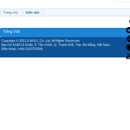
Trang chủ
Diễn đàn
Tiếng Việt
Copyright © 2013 D.M.E.C Co.,Ltd, All Rights Reserved.
Địa chỉ: K190 Lê Duẩn, P. Tân chính, Q. Thanh Khê, Thp. Đà Nẵng, Việt Nam.
Điện thoại: (+84) 5113752506