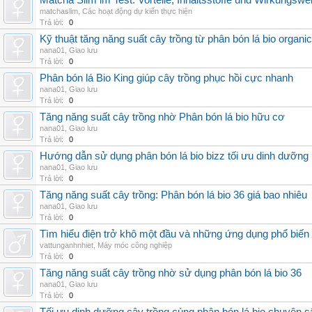
Matcha Slim im Test: Vorteile, Inhaltsstoffe und Wirkungswe
matchaslim
,
Các hoạt động dự kiến thực hiện
Trả lời:
0
Kỹ thuật tăng năng suất cây trồng từ phân bón lá bio organic
nana01
,
Giao lưu
Trả lời:
0
Phân bón lá Bio King giúp cây trồng phục hồi cực nhanh
nana01
,
Giao lưu
Trả lời:
0
Tăng năng suất cây trồng nhờ Phân bón lá bio hữu cơ
nana01
,
Giao lưu
Trả lời:
0
Hướng dẫn sử dụng phân bón lá bio bizz tối ưu dinh dưỡng
nana01
,
Giao lưu
Trả lời:
0
Tăng năng suất cây trồng: Phân bón lá bio 36 giá bao nhiêu
nana01
,
Giao lưu
Trả lời:
0
Tìm hiểu điện trở khô một đầu và những ứng dụng phổ biến 
vattunganhnhiet
,
Máy móc công nghiệp
Trả lời:
0
Tăng năng suất cây trồng nhờ sử dụng phân bón lá bio 36
nana01
,
Giao lưu
Trả lời:
0