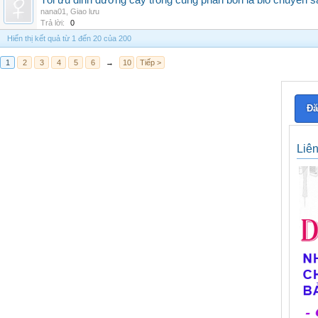
Tối ưu dinh dưỡng cây trồng cùng phân bón lá bio chuyên s
nana01
,
Giao lưu
Trả lời:
0
Hiển thị kết quả từ 1 đến 20 của 200
1
2
3
4
5
6
→
10
Tiếp >
Đă
Liê