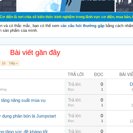
 chia sẽ kiến thức kinh nghiệm trong lãnh vực cơ điện, mua bán, ký gửi, cho th
vn và có thắc mắc, bạn có thể xem
các câu hỏi thường gặp
bằng cách nhấn 
n sản phẩm của mình.
Bài viết gần đây
10
Tiếp >
TRẢ LỜI
ĐỌC
BÀI VI
Trả lời:
0
D
hường
Đọc:
1
4
Trả lời:
0
o tăng năng suất mùa vụ
Đọc:
1
5
Trả lời:
0
ử dụng phân bón lá Jumpstart
Đọc:
1
12
Trả lời:
0
ng tăng sức đề kháng tốt