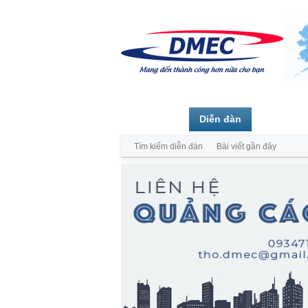
Trang chủ
Diễn đàn
Thành vi
Tìm kiếm diễn đàn
Bài viết gần đây