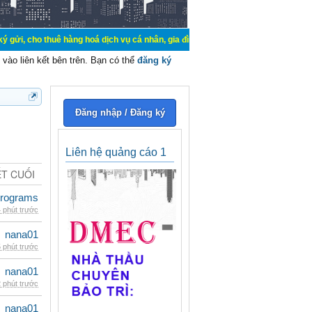
uê hàng hoá dịch vụ cá nhân, gia đình. Mua bán, ký gửi, cho thuê thiết bị hệ 
vào liên kết bên trên. Bạn có thể
đăng ký
Đăng nhập / Đăng ký
Liên hệ quảng cáo 1
ẾT CUỐI
rograms
 phút trước
nana01
 phút trước
nana01
 phút trước
nana01