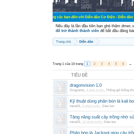
Chào mừng các bạn đến với Diễn đàn Cơ Điện - Diễn đàn Cơ điện là nơi
Nếu đây là lần đầu tiên bạn ghé thăm dmec.
để trở thành thành viên
để bắt đầu đăng bá
Trang chủ
Diễn đàn
Trang 1 của 10 trang
1
2
3
4
5
6
→
TIÊU ĐỀ
dragonvision 1.0
Drograms
,
4 phút trước
,
Thông gió thông t
Kỹ thuật dùng phân bón lá kali b
nana01
,
5 phút trước
,
Giao lưu
Tăng năng suất cây trồng nhờ s
nana01
,
12 phút trước
,
Giao lưu
Phân bón lá Jackpot giúp cây trồ