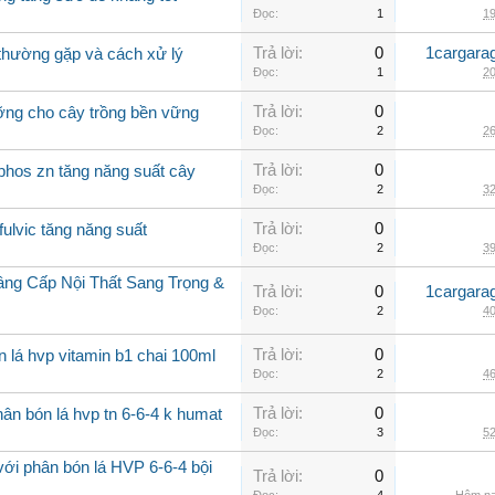
Đọc:
1
19
Trả lời:
0
1cargara
o thường gặp và cách xử lý
Đọc:
1
20
Trả lời:
0
ưỡng cho cây trồng bền vững
Đọc:
2
26
Trả lời:
0
phos zn tăng năng suất cây
Đọc:
2
32
Trả lời:
0
fulvic tăng năng suất
Đọc:
2
39
âng Cấp Nội Thất Sang Trọng &
Trả lời:
0
1cargara
Đọc:
2
40
Trả lời:
0
n lá hvp vitamin b1 chai 100ml
Đọc:
2
46
Trả lời:
0
ân bón lá hvp tn 6-6-4 k humat
Đọc:
3
52
với phân bón lá HVP 6-6-4 bội
Trả lời:
0