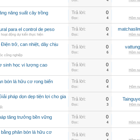
Đọc:
4
Hôm na
Trả lời:
0
ăng năng suất cây trồng
Đọc:
4
Hôm na
Trả lời:
0
matchasli
al para el control de peso
 hoạt động dự kiến thực hiện
Đọc:
4
Hôm na
Điện trở, can nhiệt, dây chịu
Trả lời:
0
vattun
Đọc:
6
Hôm na
c công nghiệp
Trả lời:
0
ơ sinh học vi lượng cao
Đọc:
4
Hôm na
Trả lời:
0
n bón lá hữu cơ rong biển
Đọc:
4
Hôm na
iải pháp dọn dẹp tiện lợi cho gia
Trả lời:
0
Tainguy
Đọc:
3
Hôm na
ết
Trả lời:
0
pháp tăng trưởng bền vững
Đọc:
4
Hôm na
 bằng phân bón lá hữu cơ
Trả lời:
0