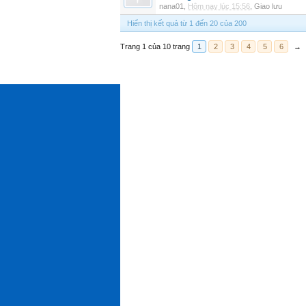
nana01
,
Hôm nay lúc 15:56
,
Giao lưu
Hiển thị kết quả từ 1 đến 20 của 200
Trang 1 của 10 trang
1
2
3
4
5
6
→