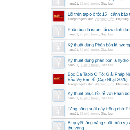
nana01
,
19 phút trước
,
Giao lưu
Lỗi trên taplo ô tô: 15+ cảnh bá
1cargaragethuduc
,
20 phút trước
,
Phụ tùng
Phân bón lá israel tối ưu dinh d
nana01
,
26 phút trước
,
Giao lưu
Kỹ thuật dùng Phân bón lá hydro
nana01
,
32 phút trước
,
Giao lưu
Kỹ thuật dùng phân bón lá hydro 
nana01
,
39 phút trước
,
Giao lưu
Bọc Da Taplo Ô Tô: Giải Pháp N
Bảo Vệ Bền Bỉ (Cập Nhật 2026)
1cargaragethuduc
,
40 phút trước
,
Phụ tùng
Kỹ thuật phục hồi rễ với Phân bó
nana01
,
46 phút trước
,
Giao lưu
Tăng năng suất cây trồng nhờ Ph
nana01
,
52 phút trước
,
Giao lưu
Bí quyết tăng năng suất mùa vụ 
thu vàng