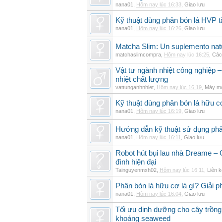
nana01
,
Hôm nay lúc 16:33
,
Giao lưu
Kỹ thuật dùng phân bón lá HVP t
nana01
,
Hôm nay lúc 16:26
,
Giao lưu
Matcha Slim: Un suplemento natur
matchaslimcompra
,
Hôm nay lúc 16:25
,
Các
Vật tư ngành nhiệt công nghiệp – 
nhiệt chất lượng
vattunganhnhiet
,
Hôm nay lúc 16:19
,
Máy mó
Kỹ thuật dùng phân bón lá hữu c
nana01
,
Hôm nay lúc 16:19
,
Giao lưu
Hướng dẫn kỹ thuật sử dụng phâ
nana01
,
Hôm nay lúc 16:11
,
Giao lưu
Robot hút bụi lau nhà Dreame – G
đình hiện đại
Tainguyenmxh02
,
Hôm nay lúc 16:11
,
Liên k
Phân bón lá hữu cơ là gì? Giải 
nana01
,
Hôm nay lúc 16:04
,
Giao lưu
Tối ưu dinh dưỡng cho cây trồng
khoáng seaweed