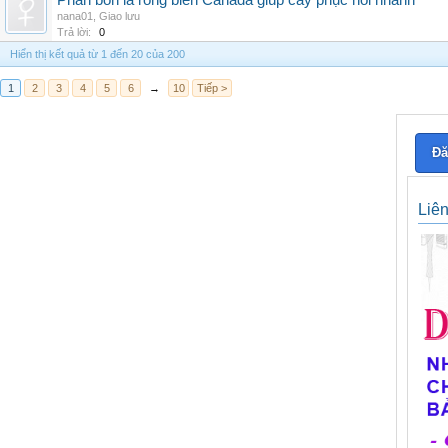
Phân bón lá rong biển Canada giúp cây phục hồi nhanh
nana01
,
Giao lưu
Trả lời:
0
Hiển thị kết quả từ 1 đến 20 của 200
1
2
3
4
5
6
→
10
Tiếp >
Đă
Liê