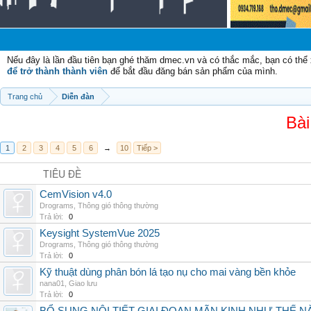
Nếu đây là lần đầu tiên bạn ghé thăm dmec.vn và có thắc mắc, bạn có th
để trở thành thành viên
để bắt đầu đăng bán sản phẩm của mình.
Trang chủ
Diễn đàn
Bài
1
2
3
4
5
6
→
10
Tiếp >
TIÊU ĐỀ
CemVision v4.0
Drograms
,
Thông gió thông thường
Trả lời:
0
Keysight SystemVue 2025
Drograms
,
Thông gió thông thường
Trả lời:
0
Kỹ thuật dùng phân bón lá tạo nụ cho mai vàng bền khỏe
nana01
,
Giao lưu
Trả lời:
0