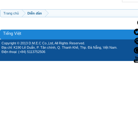
Trang chủ
Diễn đàn
Tiếng Việt
Copyright © 2013 D.M.E.C Co.,Ltd, All Rights Reserved.
Địa chỉ: K190 Lê Duẩn, P. Tân chính, Q. Thanh Khê, Thp. Đà Nẵng, Việt Nam.
Điện thoại: (+84) 5113752506