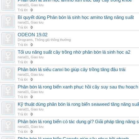
Phân bón lá sinh học amino fish thúc đẩy cây trồng khỏe
nana01
,
Giao lưu
Trả lời:
0
Bí quyết dùng Phân bón lá sinh học amino tăng năng suất
nana01
,
Giao lưu
Trả lời:
0
ODEON 19.02
Drograms
,
Thông gió thông thường
Trả lời:
0
Tối ưu năng suất cây trồng nhờ phân bón lá sinh học a2
nana01
,
Giao lưu
Trả lời:
0
Phân bón lá siêu canxi bo giúp cây trồng tăng đậu trái
nana01
,
Giao lưu
Trả lời:
0
Phân bón lá rong biển xanh phục hồi cây suy sau thu hoạch
nana01
,
Giao lưu
Trả lời:
0
Kỹ thuật dùng phân bón lá rong biển seaweed tăng năng suấ
nana01
,
Giao lưu
Trả lời:
0
Phân bón lá rong biển có tác dụng gì? Giải pháp tăng năng 
nana01
,
Giao lưu
Trả lời:
0