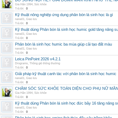
BỔ SUNG NỘI TIẾT GIAI ĐOẠN MÃN KINH NHƯ THẾ 
Gia Hân 1994
,
Sức khỏe
Trả lời:
0
Kỹ thuật nông nghiệp ứng dụng phân bón lá sinh học là gì
nana01
,
Giao lưu
Trả lời:
0
Kỹ thuật dùng Phân bón lá sinh học humic gold tăng năng s
nana01
,
Giao lưu
Trả lời:
0
Phân bón lá sinh học humic ba mùa giúp cải tạo đất màu
nana01
,
Giao lưu
Trả lời:
0
Leica PinPoint 2026 v4.2.1
Drograms
,
Thông gió thông thường
Trả lời:
0
Giải pháp kỹ thuật canh tác với phân bón lá sinh học humic
nana01
,
Giao lưu
Trả lời:
0
CHĂM SÓC SỨC KHỎE TOÀN DIỆN CHO PHỤ NỮ MÃN 
Gia Hân 1994
,
Sức khỏe
Trả lời:
0
Kỹ thuật dùng Phân bón lá sinh học đức bảy 16 tăng năng s
nana01
,
Giao lưu
Trả lời:
0