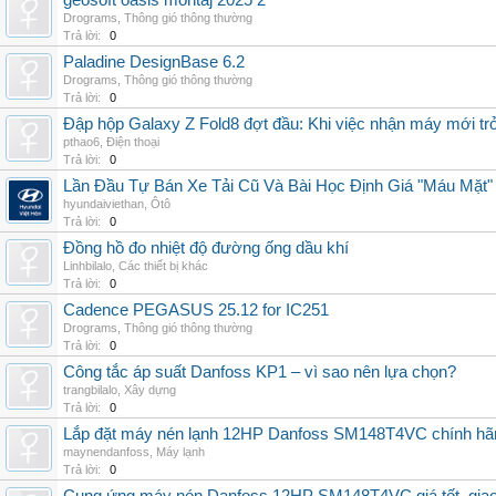
geosoft oasis montaj 2025 2
Drograms
,
Thông gió thông thường
Trả lời:
0
Paladine DesignBase 6.2
Drograms
,
Thông gió thông thường
Trả lời:
0
Đập hộp Galaxy Z Fold8 đợt đầu: Khi việc nhận máy mới tr
pthao6
,
Điện thoại
Trả lời:
0
Lần Đầu Tự Bán Xe Tải Cũ Và Bài Học Định Giá "Máu Mặt"
hyundaiviethan
,
Ôtô
Trả lời:
0
Đồng hồ đo nhiệt độ đường ống dầu khí
Linhbilalo
,
Các thiết bị khác
Trả lời:
0
Cadence PEGASUS 25.12 for IC251
Drograms
,
Thông gió thông thường
Trả lời:
0
Công tắc áp suất Danfoss KP1 – vì sao nên lựa chọn?
trangbilalo
,
Xây dựng
Trả lời:
0
Lắp đặt máy nén lạnh 12HP Danfoss SM148T4VC chính hãng, 
maynendanfoss
,
Máy lạnh
Trả lời:
0