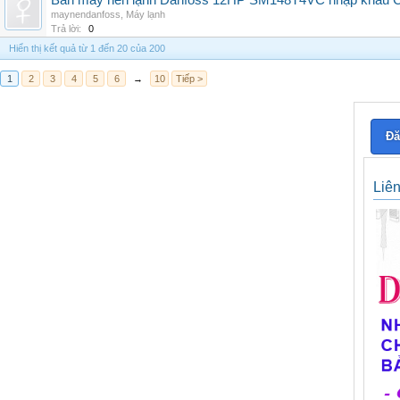
Bán máy nén lạnh Danfoss 12HP SM148T4VC nhập khẩu China
maynendanfoss
,
Máy lạnh
Trả lời:
0
Hiển thị kết quả từ 1 đến 20 của 200
1
2
3
4
5
6
→
10
Tiếp >
Đă
Liê