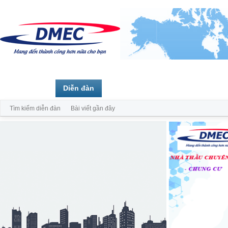
Trang chủ
Diễn đàn
Thành viên
Tìm kiếm diễn đàn
Bài viết gần đây