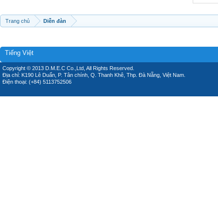
Trang chủ
Diễn đàn
Tiếng Việt
Copyright © 2013 D.M.E.C Co.,Ltd, All Rights Reserved.
Địa chỉ: K190 Lê Duẩn, P. Tân chính, Q. Thanh Khê, Thp. Đà Nẵng, Việt Nam.
Điện thoại: (+84) 5113752506