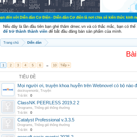
ễn đàn Cơ Điện - Diễn đàn Cơ điện là nơi chia sẽ kiến thức kinh nghiệm trong l
Nếu đây là lần đầu tiên bạn ghé thăm dmec.vn và có thắc mắc, bạn có th
để trở thành thành viên
để bắt đầu đăng bán sản phẩm của mình.
Trang chủ
Diễn đàn
Bài
1
2
3
4
5
6
→
10
Tiếp >
TIÊU ĐỀ
Mọi người ơi, truyện khoa huyễn trên Webnovel có bộ nào
doctruyenonlz
,
Truyện
Trả lời:
0
ClassNK PEERLESS 2019.2 2
Drograms
,
Thông gió thông thường
Trả lời:
0
Catalyst Professional v.3.3.5
Drograms
,
Thông gió thông thường
Trả lời:
0