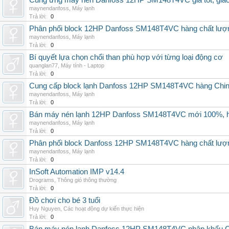
Cung ứng máy nén Danfoss 12HP SM148T4VC giá tốt, giao h
maynendanfoss
,
Máy lạnh
Trả lời:
0
Phân phối block 12HP Danfoss SM148T4VC hàng chất lượng,
maynendanfoss
,
Máy lạnh
Trả lời:
0
Bí quyết lựa chọn chổi than phù hợp với từng loại động cơ
quanglan77
,
Máy tính - Laptop
Trả lời:
0
Cung cấp block lạnh Danfoss 12HP SM148T4VC hàng China, g
maynendanfoss
,
Máy lạnh
Trả lời:
0
Bán máy nén lạnh 12HP Danfoss SM148T4VC mới 100%, hà
maynendanfoss
,
Máy lạnh
Trả lời:
0
Phân phối block Danfoss 12HP SM148T4VC hàng chất lượng
maynendanfoss
,
Máy lạnh
Trả lời:
0
InSoft Automation IMP v14.4
Drograms
,
Thông gió thông thường
Trả lời:
0
Đồ chơi cho bé 3 tuổi
Huy Nguyen
,
Các hoạt động dự kiến thực hiện
Trả lời:
0