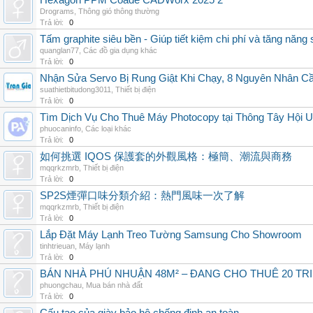
Hexagon PPM Coade CADWorx 2025 2
Drograms
,
Thông gió thông thường
Trả lời:
0
Tấm graphite siêu bền - Giúp tiết kiệm chi phí và tăng năng 
quanglan77
,
Các đồ gia dụng khác
Trả lời:
0
Nhận Sửa Servo Bị Rung Giật Khi Chạy, 8 Nguyên Nhân C
suathietbitudong3011
,
Thiết bị điện
Trả lời:
0
Tìm Dịch Vụ Cho Thuê Máy Photocopy tại Thông Tây Hội U
phuocaninfo
,
Các loại khác
Trả lời:
0
如何挑選 IQOS 保護套的外觀風格：極簡、潮流與商務
mqqrkzmrb
,
Thiết bị điện
Trả lời:
0
SP2S煙彈口味分類介紹：熱門風味一次了解
mqqrkzmrb
,
Thiết bị điện
Trả lời:
0
Lắp Đặt Máy Lạnh Treo Tường Samsung Cho Showroom
tinhtrieuan
,
Máy lạnh
Trả lời:
0
BÁN NHÀ PHÚ NHUẬN 48M² – ĐANG CHO THUÊ 20 TRIỆ
phuongchau
,
Mua bán nhà đất
Trả lời:
0