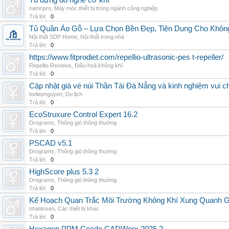
Tủ đựng đồ nghề cơ khí
namnpro
,
Máy móc thiết bị trong ngành công nghiệp
Trả lời:
0
Tủ Quần Áo Gỗ – Lựa Chọn Bền Đẹp, Tiện Dụng Cho Khôn
Nội thất SDP Home
,
Nội thất trong nhà
Trả lời:
0
https://www.fitprodiet.com/repellio-ultrasonic-pes t-repeller/
Repellio Reviews
,
Điều hoà không khí
Trả lời:
0
Cập nhật giá vé núi Thần Tài Đà Nẵng và kinh nghiệm vui c
todiepnguyen
,
Du lịch
Trả lời:
0
EcoStruxure Control Expert 16.2
Drograms
,
Thông gió thông thường
Trả lời:
0
PSCAD v5.1
Drograms
,
Thông gió thông thường
Trả lời:
0
HighScore plus 5.3 2
Drograms
,
Thông gió thông thường
Trả lời:
0
Kế Hoạch Quan Trắc Môi Trường Không Khí Xung Quanh
nhattinseo
,
Các thiết bị khác
Trả lời:
0