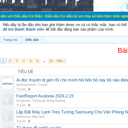
đàn Cơ Điện - Diễn đàn Cơ điện là nơi chia sẽ kiến thức kinh nghiệm trong lãnh
Nếu đây là lần đầu tiên bạn ghé thăm dmec.vn và có thắc mắc, bạn có th
để trở thành thành viên
để bắt đầu đăng bán sản phẩm của mình.
Trang chủ
Diễn đàn
Bài
1
2
3
4
5
6
→
10
Tiếp >
TIÊU ĐỀ
Ai đọc truyện dị giới rồi cho mình hỏi bốn bộ này bộ nào đá
doctruyenonlz
,
Truyện
Trả lời:
0
FastReport Avalonia 2024.2.19
Drograms
,
Thông gió thông thường
Trả lời:
0
Lắp Đặt Máy Lạnh Treo Tường Samsung Cho Văn Phòng 
tinhtrieuan
,
Máy lạnh
Trả lời:
0