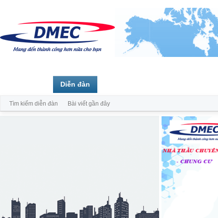
Trang chủ
Diễn đàn
Thành viên
Tìm kiếm diễn đàn
Bài viết gần đây