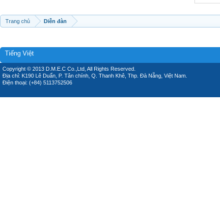
Trang chủ
Diễn đàn
Tiếng Việt
Copyright © 2013 D.M.E.C Co.,Ltd, All Rights Reserved.
Địa chỉ: K190 Lê Duẩn, P. Tân chính, Q. Thanh Khê, Thp. Đà Nẵng, Việt Nam.
Điện thoại: (+84) 5113752506