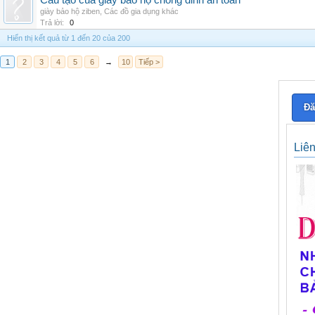
Cấu tạo của giày bảo hộ chống đinh an toàn
giày bảo hộ ziben
,
Các đồ gia dụng khác
Trả lời:
0
Hiển thị kết quả từ 1 đến 20 của 200
1
2
3
4
5
6
→
10
Tiếp >
Đă
Liê