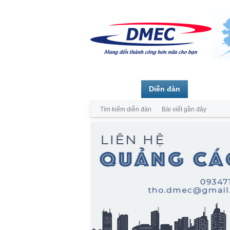
Trang chủ
Diễn đàn
Thành vi
Tìm kiếm diễn đàn
Bài viết gần đây