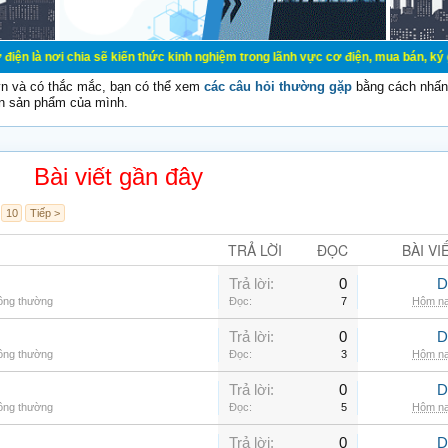
 chia sẽ kiến thức kinh nghiệm trong lãnh vực cơ điện, mua bán, ký gửi, cho th
vn và có thắc mắc, bạn có thể xem
các câu hỏi thường gặp
bằng cách nhấn 
n sản phẩm của mình.
Bài viết gần đây
10
Tiếp >
TRẢ LỜI
ĐỌC
BÀI VI
Trả lời:
0
D
hông thường
Đọc:
7
Hôm na
Trả lời:
0
D
hông thường
Đọc:
3
Hôm na
Trả lời:
0
D
hông thường
Đọc:
5
Hôm na
Trả lời:
0
D