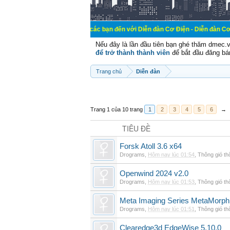
Chào mừng các bạn đến với Diễn đàn Cơ Điện - Diễn đàn Cơ điện là nơi
Nếu đây là lần đầu tiên bạn ghé thăm dmec.
để trở thành thành viên
để bắt đầu đăng bá
Trang chủ
Diễn đàn
Trang 1 của 10 trang
1
2
3
4
5
6
→
TIÊU ĐỀ
Forsk Atoll 3.6 x64
Drograms
,
Hôm nay lúc 01:54
,
Thông gió t
Openwind 2024 v2.0
Drograms
,
Hôm nay lúc 01:53
,
Thông gió t
Meta Imaging Series MetaMorph
Drograms
,
Hôm nay lúc 01:51
,
Thông gió t
Clearedge3d EdgeWise 5.10.0