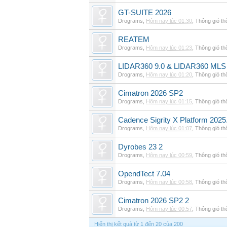
GT-SUITE 2026
Drograms
,
Hôm nay lúc 01:30
,
Thông gió t
REATEM
Drograms
,
Hôm nay lúc 01:23
,
Thông gió t
LIDAR360 9.0 & LIDAR360 MLS 
Drograms
,
Hôm nay lúc 01:20
,
Thông gió t
Cimatron 2026 SP2
Drograms
,
Hôm nay lúc 01:15
,
Thông gió t
Cadence Sigrity X Platform 2025
Drograms
,
Hôm nay lúc 01:07
,
Thông gió t
Dyrobes 23 2
Drograms
,
Hôm nay lúc 00:59
,
Thông gió t
OpendTect 7.04
Drograms
,
Hôm nay lúc 00:58
,
Thông gió t
Cimatron 2026 SP2 2
Drograms
,
Hôm nay lúc 00:57
,
Thông gió t
Hiển thị kết quả từ 1 đến 20 của 200