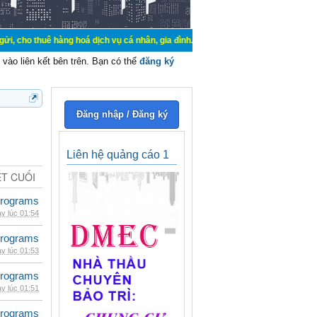
uê hàng hoá dịch vụ cá nhân, gia đình. Mua bán, ký gửi, cho thuê thiết bị hệ 
vào liên kết bên trên. Bạn có thể
đăng ký
Đăng nhập / Đăng ký
Liên hệ quảng cáo 1
ẾT CUỐI
rograms
y lúc 01:54
rograms
y lúc 01:53
rograms
y lúc 01:51
rograms