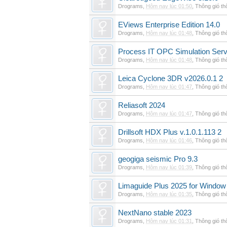
Drograms
,
Hôm nay lúc 01:50
,
Thông gió t
EViews Enterprise Edition 14.0
Drograms
,
Hôm nay lúc 01:48
,
Thông gió t
Process IT OPC Simulation Serv
Drograms
,
Hôm nay lúc 01:48
,
Thông gió t
Leica Cyclone 3DR v2026.0.1 2
Drograms
,
Hôm nay lúc 01:47
,
Thông gió t
Reliasoft 2024
Drograms
,
Hôm nay lúc 01:47
,
Thông gió t
Drillsoft HDX Plus v.1.0.1.113 2
Drograms
,
Hôm nay lúc 01:46
,
Thông gió t
geogiga seismic Pro 9.3
Drograms
,
Hôm nay lúc 01:39
,
Thông gió t
Limaguide Plus 2025 for Window
Drograms
,
Hôm nay lúc 01:35
,
Thông gió t
NextNano stable 2023
Drograms
,
Hôm nay lúc 01:31
,
Thông gió t