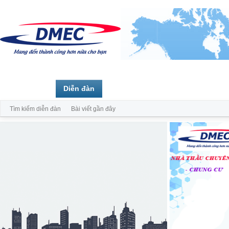
Trang chủ
Diễn đàn
Thành viên
Tìm kiếm diễn đàn
Bài viết gần đây