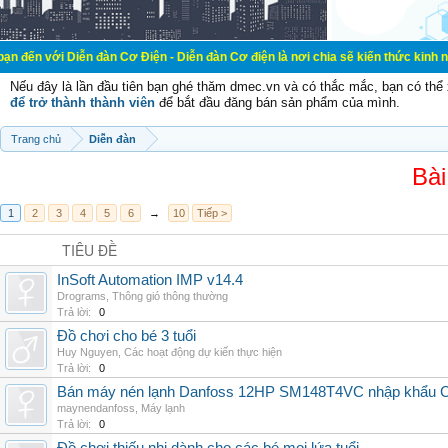
ễn đàn Cơ Điện - Diễn đàn Cơ điện là nơi chia sẽ kiến thức kinh nghiệm trong 
Nếu đây là lần đầu tiên bạn ghé thăm dmec.vn và có thắc mắc, bạn có th
để trở thành thành viên
để bắt đầu đăng bán sản phẩm của mình.
Trang chủ
Diễn đàn
Bài
1
2
3
4
5
6
→
10
Tiếp >
TIÊU ĐỀ
InSoft Automation IMP v14.4
Drograms
,
Thông gió thông thường
Trả lời:
0
Đồ chơi cho bé 3 tuổi
Huy Nguyen
,
Các hoạt động dự kiến thực hiện
Trả lời:
0
Bán máy nén lạnh Danfoss 12HP SM148T4VC nhập khẩu China
maynendanfoss
,
Máy lạnh
Trả lời:
0