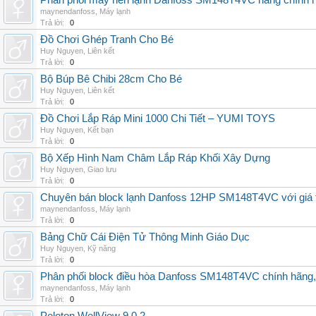
Phân phối máy nén lạnh Danfoss SM148T4VC hàng chính hã
maynendanfoss
,
Máy lạnh
Trả lời:
0
Đồ Chơi Ghép Tranh Cho Bé
Huy Nguyen
,
Liên kết
Trả lời:
0
Bộ Búp Bê Chibi 28cm Cho Bé
Huy Nguyen
,
Liên kết
Trả lời:
0
Đồ Chơi Lắp Ráp Mini 1000 Chi Tiết – YUMI TOYS
Huy Nguyen
,
Kết bạn
Trả lời:
0
Bộ Xếp Hình Nam Châm Lắp Ráp Khối Xây Dựng
Huy Nguyen
,
Giao lưu
Trả lời:
0
Chuyên bán block lạnh Danfoss 12HP SM148T4VC với giá tốt
maynendanfoss
,
Máy lạnh
Trả lời:
0
Bảng Chữ Cái Điện Tử Thông Minh Giáo Dục
Huy Nguyen
,
Kỹ năng
Trả lời:
0
Phân phối block điều hòa Danfoss SM148T4VC chính hãng, g
maynendanfoss
,
Máy lạnh
Trả lời:
0