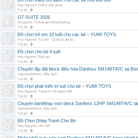
Đồ chơi thiếu nhi dành cho các bé mọi lứa tuổi
Huy Nguyen
,
Góp ý xây dựng
Trả lời:
0
GT-SUITE 2026
Drograms
,
Thông gió thông thường
Trả lời:
0
Đồ chơi trẻ em 10 tuổi cho các bé – YUMI TOYS
Huy Nguyen
,
Tư vấn - Quản lý địa ốc
Trả lời:
0
Đồ chơi cho bé 6 tuổi
Huy Nguyen
,
Đào tạo
Trả lời:
0
Chuyên lắp đặt block điều hòa Danfoss SM148T4VC tại Bình
maynendanfoss
,
Máy lạnh
Trả lời:
0
Đồ chơi phát triển trí tuệ cho bé – YUMI TOYS
Huy Nguyen
,
Trang trí nội ngoại thất
Trả lời:
0
Chuyên bán#thay mới block Danfoss 12HP SM148T4VC tận n
maynendanfoss
,
Máy lạnh
Trả lời:
0
Đồ Chơi Ghép Tranh Cho Bé
Huy Nguyen
,
Liên kết
Trả lời:
0