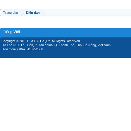
Trang chủ
Diễn đàn
Tiếng Việt
Copyright © 2013 D.M.E.C Co.,Ltd, All Rights Reserved.
Địa chỉ: K190 Lê Duẩn, P. Tân chính, Q. Thanh Khê, Thp. Đà Nẵng, Việt Nam.
Điện thoại: (+84) 5113752506