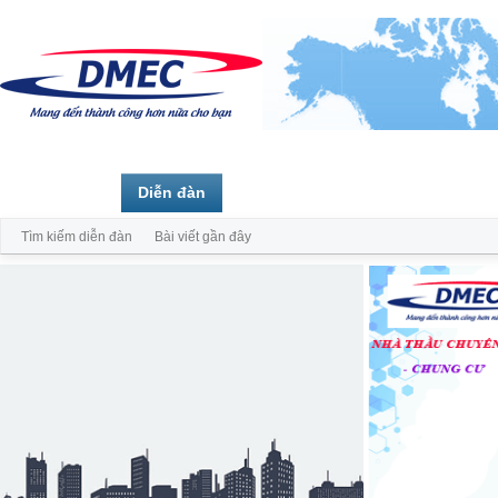
Trang chủ
Diễn đàn
Thành viên
Tìm kiếm diễn đàn
Bài viết gần đây