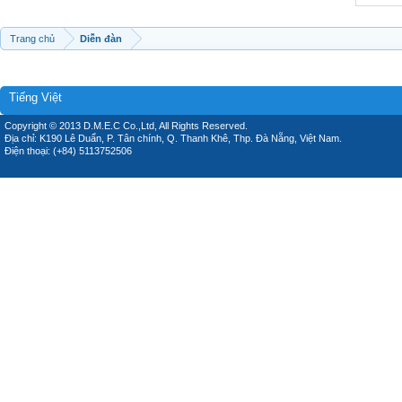
Trang chủ
Diễn đàn
Tiếng Việt
Copyright © 2013 D.M.E.C Co.,Ltd, All Rights Reserved.
Địa chỉ: K190 Lê Duẩn, P. Tân chính, Q. Thanh Khê, Thp. Đà Nẵng, Việt Nam.
Điện thoại: (+84) 5113752506