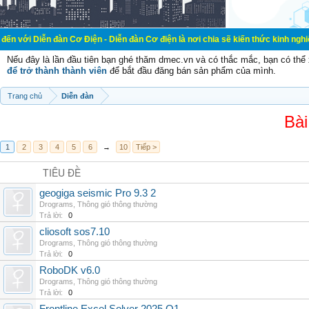
ễn đàn Cơ Điện - Diễn đàn Cơ điện là nơi chia sẽ kiến thức kinh nghiệm trong 
Nếu đây là lần đầu tiên bạn ghé thăm dmec.vn và có thắc mắc, bạn có th
để trở thành thành viên
để bắt đầu đăng bán sản phẩm của mình.
Trang chủ
Diễn đàn
Bài
1
2
3
4
5
6
→
10
Tiếp >
TIÊU ĐỀ
geogiga seismic Pro 9.3 2
Drograms
,
Thông gió thông thường
Trả lời:
0
cliosoft sos7.10
Drograms
,
Thông gió thông thường
Trả lời:
0
RoboDK v6.0
Drograms
,
Thông gió thông thường
Trả lời:
0