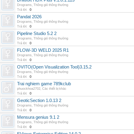
Drillsoft HDX Plus v.1.0.1.113
Drograms
,
Thông gió thông thường
Trả lời:
0
Pandat 2026
Drograms
,
Thông gió thông thường
Trả lời:
0
Pipeline Studio 5.2 2
Drograms
,
Thông gió thông thường
Trả lời:
0
FLOW-3D WELD 2025 R1
Drograms
,
Thông gió thông thường
Trả lời:
0
OVITO(Open Visualization Tool)3.15.2
Drograms
,
Thông gió thông thường
Trả lời:
0
Trai nghiem game 789kclub
phuockhoa2702
,
Các thiết bị khác
Trả lời:
0
GeoticSection 1.0.13 2
Drograms
,
Thông gió thông thường
Trả lời:
0
Mensura genius 9.1 2
Drograms
,
Thông gió thông thường
Trả lời:
0