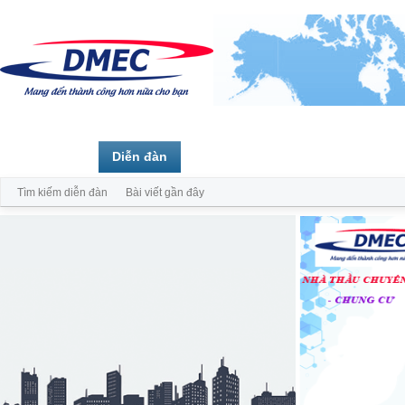
Trang chủ
Diễn đàn
Thành viên
Tìm kiếm diễn đàn
Bài viết gần đây