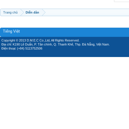
Trang chủ
Diễn đàn
Tiếng Việt
Copyright © 2013 D.M.E.C Co.,Ltd, All Rights Reserved.
Địa chỉ: K190 Lê Duẩn, P. Tân chính, Q. Thanh Khê, Thp. Đà Nẵng, Việt Nam.
Điện thoại: (+84) 5113752506