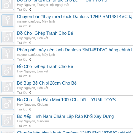
Đồ chơi phát triển trí tuệ cho bé – YUMI TOYS
Huy Nguyen
,
Trang trí nội ngoại thất
Trả lời:
0
Chuyên bán#thay mới block Danfoss 12HP SM148T4VC tận n
maynendanfoss
,
Máy lạnh
Trả lời:
0
Đồ Chơi Ghép Tranh Cho Bé
Huy Nguyen
,
Liên kết
Trả lời:
0
Phân phối máy nén lạnh Danfoss SM148T4VC hàng chính hã
maynendanfoss
,
Máy lạnh
Trả lời:
0
Đồ Chơi Ghép Tranh Cho Bé
Huy Nguyen
,
Liên kết
Trả lời:
0
Bộ Búp Bê Chibi 28cm Cho Bé
Huy Nguyen
,
Liên kết
Trả lời:
0
Đồ Chơi Lắp Ráp Mini 1000 Chi Tiết – YUMI TOYS
Huy Nguyen
,
Kết bạn
Trả lời:
0
Bộ Xếp Hình Nam Châm Lắp Ráp Khối Xây Dựng
Huy Nguyen
,
Giao lưu
Trả lời:
0