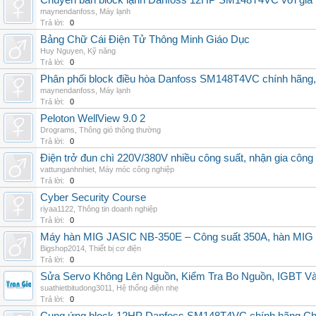
Chuyên bán block lạnh Danfoss 12HP SM148T4VC với giá tốt
maynendanfoss
,
Máy lạnh
Trả lời:
0
Bảng Chữ Cái Điện Tử Thông Minh Giáo Dục
Huy Nguyen
,
Kỹ năng
Trả lời:
0
Phân phối block điều hòa Danfoss SM148T4VC chính hãng, g
maynendanfoss
,
Máy lạnh
Trả lời:
0
Peloton WellView 9.0 2
Drograms
,
Thông gió thông thường
Trả lời:
0
Điện trở đun chì 220V/380V nhiều công suất, nhận gia công
vattunganhnhiet
,
Máy móc công nghiệp
Trả lời:
0
Cyber Security Course
riyaa1122
,
Thông tin doanh nghiệp
Trả lời:
0
Máy hàn MIG JASIC NB-350E – Công suất 350A, hàn MI
Bigshop2014
,
Thiết bị cơ điện
Trả lời:
0
Sửa Servo Không Lên Nguồn, Kiểm Tra Bo Nguồn, IGBT V
suathietbitudong3011
,
Hệ thống điện nhẹ
Trả lời:
0