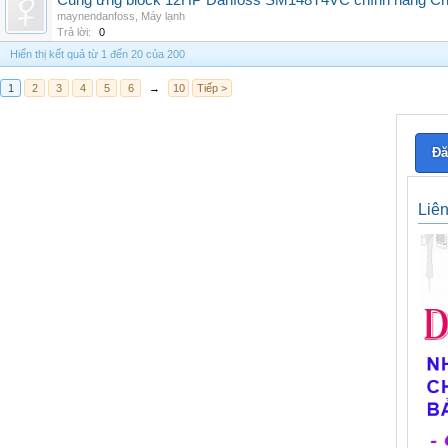
Cung ứng block 12HP Danfoss SM148T4VC chính hãng China
maynendanfoss
,
Máy lạnh
Trả lời:
0
Hiển thị kết quả từ 1 đến 20 của 200
1
2
3
4
5
6
→
10
Tiếp >
Đă
Liê