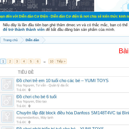
ễn đàn Cơ Điện - Diễn đàn Cơ điện là nơi chia sẽ kiến thức kinh nghiệm trong l
Nếu đây là lần đầu tiên bạn ghé thăm dmec.vn và có thắc mắc, bạn có th
để trở thành thành viên
để bắt đầu đăng bán sản phẩm của mình.
Trang chủ
Diễn đàn
Bài
1
2
3
4
5
6
→
10
Tiếp >
TIÊU ĐỀ
Đồ chơi trẻ em 10 tuổi cho các bé – YUMI TOYS
Huy Nguyen
,
Tư vấn - Quản lý địa ốc
Trả lời:
0
Đồ chơi cho bé 6 tuổi
Huy Nguyen
,
Đào tạo
Trả lời:
0
Chuyên lắp đặt block điều hòa Danfoss SM148T4VC tại Bình
maynendanfoss
,
Máy lạnh
Trả lời:
0