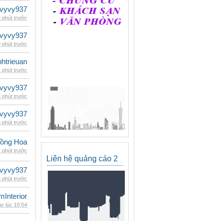
vyvy937
 phút trước
vyvy937
 phút trước
inhtrieuan
 phút trước
vyvy937
 phút trước
vyvy937
 phút trước
ồng Hoa
 phút trước
Liên hệ quảng cáo 2
vyvy937
 phút trước
mInterior
y lúc 10:54