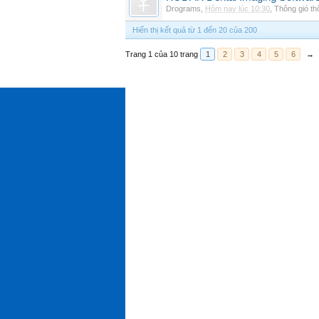
Drograms
,
Hôm nay lúc 10:30
,
Thông gió t
Hiển thị kết quả từ 1 đến 20 của 200
Trang 1 của 10 trang
1
2
3
4
5
6
→