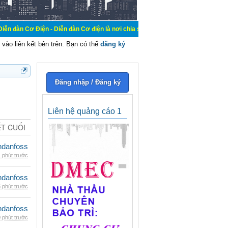
Điện - Diễn đàn Cơ điện là nơi chia sẽ kiến thức kinh nghiệm trong lãnh vực c
vào liên kết bên trên. Bạn có thể
đăng ký
Đăng nhập / Đăng ký
Liên hệ quảng cáo 1
ẾT CUỐI
danfoss
 phút trước
danfoss
 phút trước
danfoss
 phút trước