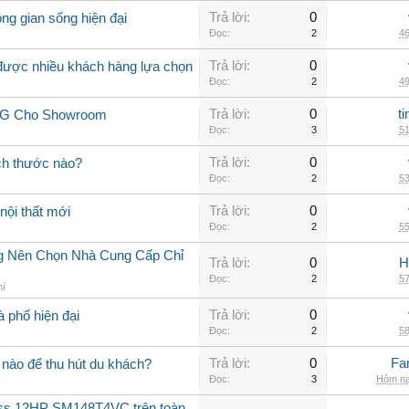
Trả lời:
0
ng gian sống hiện đại
Đọc:
2
46
Trả lời:
0
 được nhiều khách hàng lựa chọn
Đọc:
2
49
Trả lời:
0
t
 LG Cho Showroom
Đọc:
3
51
Trả lời:
0
ch thước nào?
Đọc:
2
53
Trả lời:
0
nội thất mới
Đọc:
2
55
ng Nên Chọn Nhà Cung Cấp Chỉ
Trả lời:
0
H
Đọc:
2
57
hí
Trả lời:
0
à phố hiện đại
Đọc:
2
58
Trả lời:
0
Fa
nào để thu hút du khách?
Đọc:
3
Hôm na
oss 12HP SM148T4VC trên toàn