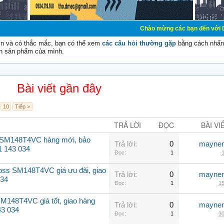
Chào mừng các bạn đến với Diễn đàn Cơ 
vn và có thắc mắc, bạn có thể xem
các câu hỏi thường gặp
bằng cách nhấn 
n sản phẩm của mình.
Bài viết gần đây
10
Tiếp >
TRẢ LỜI
ĐỌC
BÀI VI
 SM148T4VC hàng mới, bảo
Trả lời:
0
maynen
1 143 034
Đọc:
1
1
oss SM148T4VC giá ưu đãi, giao
Trả lời:
0
maynen
034
Đọc:
1
15
M148T4VC giá tốt, giao hàng
Trả lời:
0
maynen
43 034
Đọc:
1
30