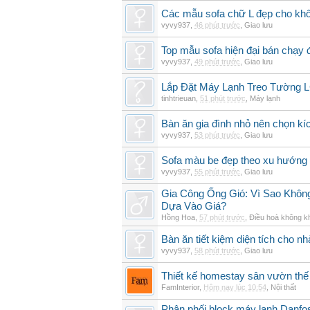
Các mẫu sofa chữ L đẹp cho khô
vyvy937
,
46 phút trước
,
Giao lưu
Top mẫu sofa hiện đại bán chạy
vyvy937
,
49 phút trước
,
Giao lưu
Lắp Đặt Máy Lạnh Treo Tường
tinhtrieuan
,
51 phút trước
,
Máy lạnh
Bàn ăn gia đình nhỏ nên chọn kí
vyvy937
,
53 phút trước
,
Giao lưu
Sofa màu be đẹp theo xu hướng 
vyvy937
,
55 phút trước
,
Giao lưu
Gia Công Ống Gió: Vì Sao Khô
Dựa Vào Giá?
Hồng Hoa
,
57 phút trước
,
Điều hoà không k
Bàn ăn tiết kiệm diện tích cho nh
vyvy937
,
58 phút trước
,
Giao lưu
Thiết kế homestay sân vườn thế 
FamInterior
,
Hôm nay lúc 10:54
,
Nội thất
Phân phối block máy lạnh Danf