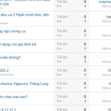
Trả lời:
0
maynen
3 034
Đọc:
3
Hôm na
nh
ltra và Z Flip8 chính thức đến
Trả lời:
0
ha
Đọc:
3
Hôm na
Android
Trả lời:
0
ng ngủ chung cư
Đọc:
2
Hôm na
Trả lời:
0
 dụng cho gia đình trẻ
Đọc:
4
Hôm na
Trả lời:
0
 chắn không?
Đọc:
3
Hôm na
Trả lời:
0
D
025 2
hông thường
Đọc:
6
Hôm na
Trả lời:
0
h
n Aurora Viglacera Thăng Long
Đọc:
4
Hôm na
Trả lời:
0
ên chọn loại nào?
Đọc:
4
Hôm na
Trả lời:
0
D
 6.12.11 2