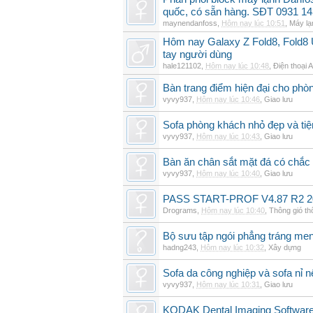
quốc, có sẵn hàng. SĐT 0931 14
maynendanfoss
,
Hôm nay lúc 10:51
,
Máy lạ
Hôm nay Galaxy Z Fold8, Fold8 U
tay người dùng
hale121102
,
Hôm nay lúc 10:48
,
Điện thoại 
Bàn trang điểm hiện đại cho phò
vyvy937
,
Hôm nay lúc 10:46
,
Giao lưu
Sofa phòng khách nhỏ đẹp và tiện
vyvy937
,
Hôm nay lúc 10:43
,
Giao lưu
Bàn ăn chân sắt mặt đá có chắc
vyvy937
,
Hôm nay lúc 10:40
,
Giao lưu
PASS START-PROF V4.87 R2 2
Drograms
,
Hôm nay lúc 10:40
,
Thông gió t
Bộ sưu tập ngói phẳng tráng me
hadng243
,
Hôm nay lúc 10:32
,
Xây dựng
Sofa da công nghiệp và sofa nỉ n
vyvy937
,
Hôm nay lúc 10:31
,
Giao lưu
KODAK Dental Imaging Software