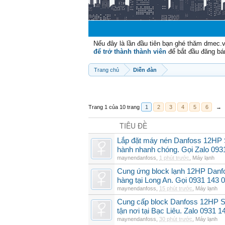
Nếu đây là lần đầu tiên bạn ghé thăm dmec.
để trở thành thành viên
để bắt đầu đăng bá
Trang chủ
Diễn đàn
Trang 1 của 10 trang
1
2
3
4
5
6
→
TIÊU ĐỀ
Lắp đặt máy nén Danfoss 12HP
hành nhanh chóng. Gọi Zalo 093
maynendanfoss
,
1 phút trước
,
Máy lạnh
Cung ứng block lạnh 12HP Danf
hàng tại Long An. Gọi 0931 143 
maynendanfoss
,
15 phút trước
,
Máy lạnh
Cung cấp block Danfoss 12HP S
tận nơi tại Bạc Liêu. Zalo 0931 1
maynendanfoss
,
30 phút trước
,
Máy lạnh