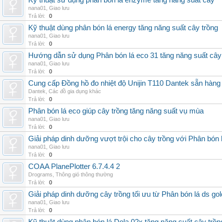
Kỹ thuật sử dụng phân bón lá enzyme tăng năng suất cây
nana01
,
Giao lưu
Trả lời:
0
Kỹ thuật dùng phân bón lá energy tăng năng suất cây trồng
nana01
,
Giao lưu
Trả lời:
0
Hướng dẫn sử dụng Phân bón lá eco 31 tăng năng suất cây
nana01
,
Giao lưu
Trả lời:
0
Cung cấp Đồng hồ đo nhiệt độ Unijin T110 Dantek sẵn hàng 
Dantek
,
Các đồ gia dụng khác
Trả lời:
0
Phân bón lá eco giúp cây trồng tăng năng suất vụ mùa
nana01
,
Giao lưu
Trả lời:
0
Giải pháp dinh dưỡng vượt trội cho cây trồng với Phân bón 
nana01
,
Giao lưu
Trả lời:
0
COAA PlanePlotter 6.7.4.4 2
Drograms
,
Thông gió thông thường
Trả lời:
0
Giải pháp dinh dưỡng cây trồng tối ưu từ Phân bón lá ds gol
nana01
,
Giao lưu
Trả lời:
0