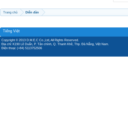
Trang chủ
Diễn đàn
Tiếng Việt
Copyright © 2013 D.M.E.C Co.,Ltd, All Rights Reserved.
Địa chỉ: K190 Lê Duẩn, P. Tân chính, Q. Thanh Khê, Thp. Đà Nẵng, Việt Nam.
Điện thoại: (+84) 5113752506