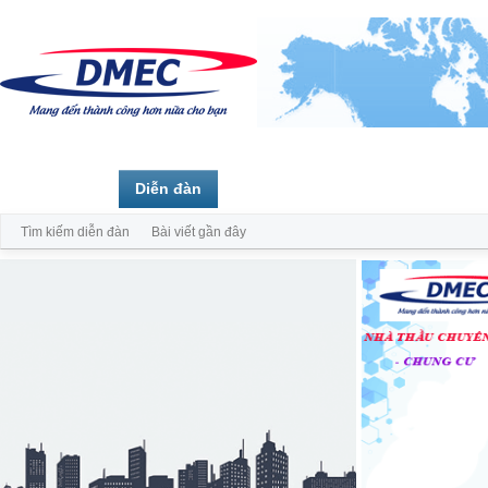
Trang chủ
Diễn đàn
Thành viên
Tìm kiếm diễn đàn
Bài viết gần đây