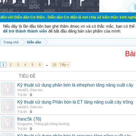
đàn Cơ Điện - Diễn đàn Cơ điện là nơi chia sẽ kiến thức kinh nghiệm trong lãnh
Nếu đây là lần đầu tiên bạn ghé thăm dmec.vn và có thắc mắc, bạn có th
để trở thành thành viên
để bắt đầu đăng bán sản phẩm của mình.
Trang chủ
Diễn đàn
Bài
1
2
3
4
5
6
→
10
Tiếp >
TIÊU ĐỀ
Kỹ thuật sử dụng phân bón lá ethephon tăng năng suất cây
nana01
,
Giao lưu
Trả lời:
0
Kỹ thuật sử dụng Phân bón lá ET tăng năng suất cây trồng
nana01
,
Giao lưu
Trả lời:
0
franc5k (76)
Drograms
,
Thông gió thông thường
Trả lời:
0