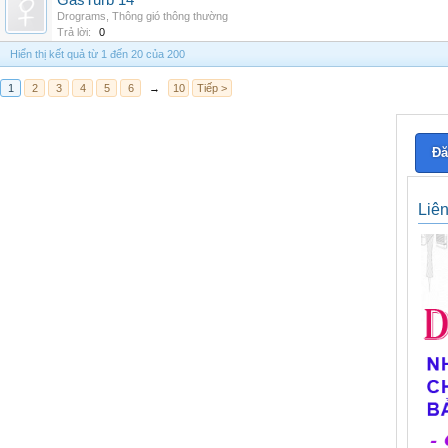
GasTurb 14
Drograms
,
Thông gió thông thường
Trả lời:
0
Hiển thị kết quả từ 1 đến 20 của 200
1
2
3
4
5
6
→
10
Tiếp >
Đă
Liê