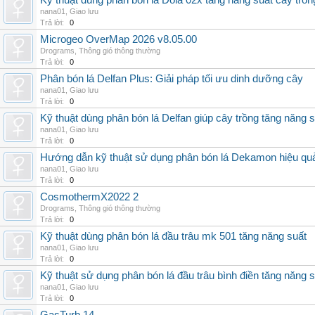
Kỹ thuật dùng phân bón lá Dola 02x tăng năng suất cây trồn
nana01
,
Giao lưu
Trả lời:
0
Microgeo OverMap 2026 v8.05.00
Drograms
,
Thông gió thông thường
Trả lời:
0
Phân bón lá Delfan Plus: Giải pháp tối ưu dinh dưỡng cây
nana01
,
Giao lưu
Trả lời:
0
Kỹ thuật dùng phân bón lá Delfan giúp cây trồng tăng năng 
nana01
,
Giao lưu
Trả lời:
0
Hướng dẫn kỹ thuật sử dụng phân bón lá Dekamon hiệu qu
nana01
,
Giao lưu
Trả lời:
0
CosmothermX2022 2
Drograms
,
Thông gió thông thường
Trả lời:
0
Kỹ thuật dùng phân bón lá đầu trâu mk 501 tăng năng suất
nana01
,
Giao lưu
Trả lời:
0
Kỹ thuật sử dụng phân bón lá đầu trâu bình điền tăng năng 
nana01
,
Giao lưu
Trả lời:
0