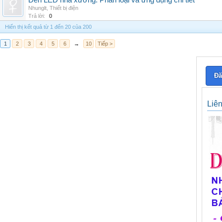
Đèn LED nhà xưởng: Phân loại và ứng dụng chi tiết
Nhunglt
,
Thiết bị điện
Trả lời:
0
Hiển thị kết quả từ 1 đến 20 của 200
1
2
3
4
5
6
→
10
Tiếp >
Đă
Liê