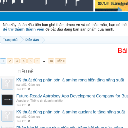
Nếu đây là lần đầu tiên bạn ghé thăm dmec.vn và có thắc mắc, bạn có th
để trở thành thành viên
để bắt đầu đăng bán sản phẩm của mình.
Trang chủ
Diễn đàn
Bài
1
2
3
4
5
6
→
10
Tiếp >
TIÊU ĐỀ
Kỹ thuật dùng phân bón lá amino rong biển tăng năng suất
nana01
,
Giao lưu
Trả lời:
0
Future-Ready Astrology App Development Company for Bu
Appslure
,
Thông tin doanh nghiệp
Trả lời:
0
Kỹ thuật dùng phân bón lá amino quelant fe tăng năng suất
nana01
,
Giao lưu
Trả lời:
0