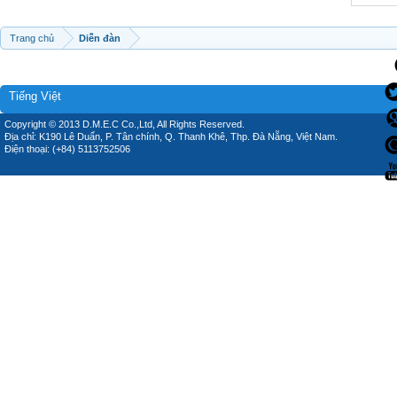
Trang chủ
Diễn đàn
Tiếng Việt
Copyright © 2013 D.M.E.C Co.,Ltd, All Rights Reserved.
Địa chỉ: K190 Lê Duẩn, P. Tân chính, Q. Thanh Khê, Thp. Đà Nẵng, Việt Nam.
Điện thoại: (+84) 5113752506