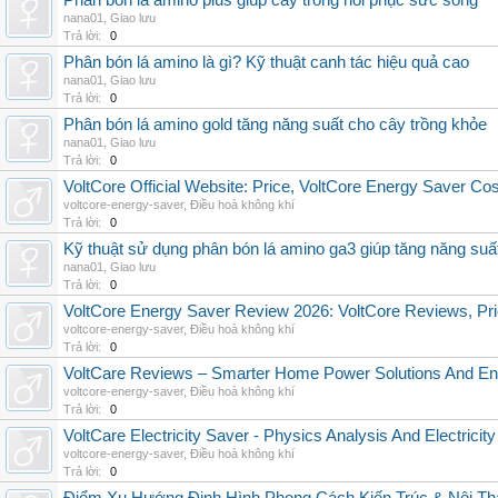
Phân bón lá amino plus giúp cây trồng hồi phục sức sống
nana01
,
Giao lưu
Trả lời:
0
Phân bón lá amino là gì? Kỹ thuật canh tác hiệu quả cao
nana01
,
Giao lưu
Trả lời:
0
Phân bón lá amino gold tăng năng suất cho cây trồng khỏe
nana01
,
Giao lưu
Trả lời:
0
VoltCore Official Website: Price, VoltCore Energy Saver Co
voltcore-energy-saver
,
Điều hoà không khí
Trả lời:
0
Kỹ thuật sử dụng phân bón lá amino ga3 giúp tăng năng suấ
nana01
,
Giao lưu
Trả lời:
0
VoltCore Energy Saver Review 2026: VoltCore Reviews, Pric
voltcore-energy-saver
,
Điều hoà không khí
Trả lời:
0
VoltCare Reviews – Smarter Home Power Solutions And Ene
voltcore-energy-saver
,
Điều hoà không khí
Trả lời:
0
VoltCare Electricity Saver - Physics Analysis And Electrici
voltcore-energy-saver
,
Điều hoà không khí
Trả lời:
0