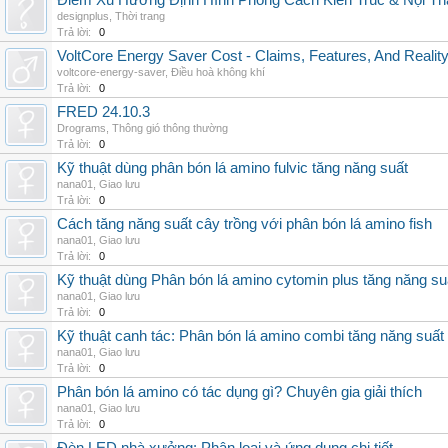
Điểm Xu Hướng Định Hình Phong Cách Kiến Trúc & Nội Thấ
designplus
,
Thời trang
Trả lời:
0
VoltCore Energy Saver Cost - Claims, Features, And Reality
voltcore-energy-saver
,
Điều hoà không khí
Trả lời:
0
FRED 24.10.3
Drograms
,
Thông gió thông thường
Trả lời:
0
Kỹ thuật dùng phân bón lá amino fulvic tăng năng suất
nana01
,
Giao lưu
Trả lời:
0
Cách tăng năng suất cây trồng với phân bón lá amino fish
nana01
,
Giao lưu
Trả lời:
0
Kỹ thuật dùng Phân bón lá amino cytomin plus tăng năng su
nana01
,
Giao lưu
Trả lời:
0
Kỹ thuật canh tác: Phân bón lá amino combi tăng năng suất
nana01
,
Giao lưu
Trả lời:
0
Phân bón lá amino có tác dụng gì? Chuyên gia giải thích
nana01
,
Giao lưu
Trả lời:
0