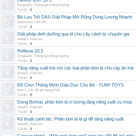
cliosoft sos7.10 2
Drograms
,
Thông gió thông thường
Trả lời:
0
Bộ Lưu Trữ DAS Giải Pháp Mở Rộng Dung Lượng Nhanh
quoctrieuu
,
Liên kết
Trả lời:
0
Giải pháp dinh dưỡng qua lá cho cây cảnh từ chuyên gia
nana01
,
Giao lưu
Trả lời:
0
Reflexw 10.5
Drograms
,
Thông gió thông thường
Trả lời:
0
Tăng năng suất trái với các loại phân bón lá cho cây ăn trái
nana01
,
Giao lưu
Trả lời:
0
Đồ Chơi Thông Minh Giáo Dục Cho Bé - YUMI TOYS
thien7
,
Các đồ gia dụng khác
Trả lời:
0
Dùng Bortrac phân bón lá vi lượng tăng năng suất vụ mùa
nana01
,
Giao lưu
Trả lời:
0
Kỹ thuật canh tác: Phân bón lá là gì để tăng năng suất
nana01
,
Giao lưu
Trả lời:
0