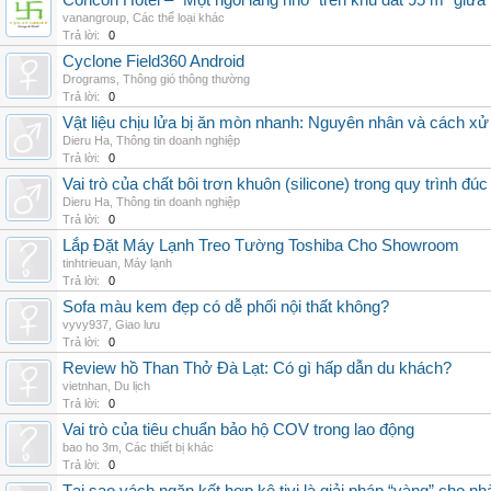
Concon Hotel – “Một ngôi làng nhỏ” trên khu đất 95 m² giữa
vanangroup
,
Các thể loại khác
Trả lời:
0
Cyclone Field360 Android
Drograms
,
Thông gió thông thường
Trả lời:
0
Vật liệu chịu lửa bị ăn mòn nhanh: Nguyên nhân và cách xử 
Dieru Ha
,
Thông tin doanh nghiệp
Trả lời:
0
Vai trò của chất bôi trơn khuôn (silicone) trong quy trình đ
Dieru Ha
,
Thông tin doanh nghiệp
Trả lời:
0
Lắp Đặt Máy Lạnh Treo Tường Toshiba Cho Showroom
tinhtrieuan
,
Máy lạnh
Trả lời:
0
Sofa màu kem đẹp có dễ phối nội thất không?
vyvy937
,
Giao lưu
Trả lời:
0
Review hồ Than Thở Đà Lạt: Có gì hấp dẫn du khách?
vietnhan
,
Du lịch
Trả lời:
0
Vai trò của tiêu chuẩn bảo hộ COV trong lao động
bao ho 3m
,
Các thiết bị khác
Trả lời:
0