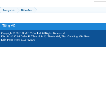
Trang chủ
Diễn đàn
Tiếng Việt
Copyright © 2013 D.M.E.C Co.,Ltd, All Rights Reserved.
Địa chỉ: K190 Lê Duẩn, P. Tân chính, Q. Thanh Khê, Thp. Đà Nẵng, Việt Nam.
Điện thoại: (+84) 5113752506