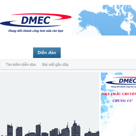
Trang chủ
Diễn đàn
Thành viên
Tìm kiếm diễn đàn
Bài viết gần đây