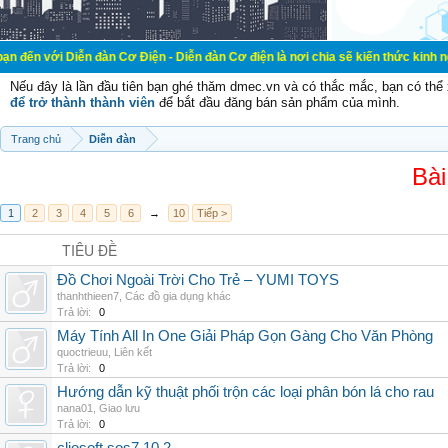
ễn đàn Cơ Điện - Diễn đàn Cơ điện là nơi chia sẽ kiến thức kinh nghiệm trong 
Nếu đây là lần đầu tiên bạn ghé thăm dmec.vn và có thắc mắc, bạn có th
để trở thành thành viên
để bắt đầu đăng bán sản phẩm của mình.
Trang chủ
Diễn đàn
Bài
1
2
3
4
5
6
→
10
Tiếp >
TIÊU ĐỀ
Đồ Chơi Ngoài Trời Cho Trẻ – YUMI TOYS
thanhthieen7
,
Các đồ gia dụng khác
Trả lời:
0
Máy Tính All In One Giải Pháp Gọn Gàng Cho Văn Phòng
quoctrieuu
,
Liên kết
Trả lời:
0
Hướng dẫn kỹ thuật phối trộn các loại phân bón lá cho rau
nana01
,
Giao lưu
Trả lời:
0